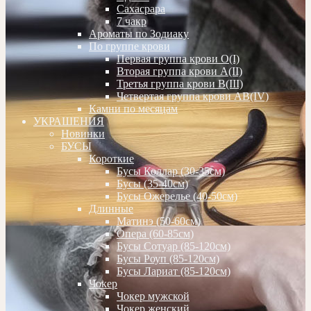
Сахасрара
7 чакр
Ароматы по Зодиаку
По группе крови
Первая группа крови О(I)
Вторая группа крови А(II)
Третья группа крови В(III)
Четвертая группа крови АВ(IV)
Камни по месяцам
УКРАШЕНИЯ
Новинки
БУСЫ
Короткие
Бусы Коллар (30-35см)
Бусы (35-40см)
Бусы Ожерелье (40-50см)
Длинные
Матинэ (50-60см)
Опера (60-85см)
Бусы Сотуар (85-120см)
Бусы Роуп (85-120см)
Бусы Лариат (85-120см)
Чокер
Чокер мужской
Чокер женский