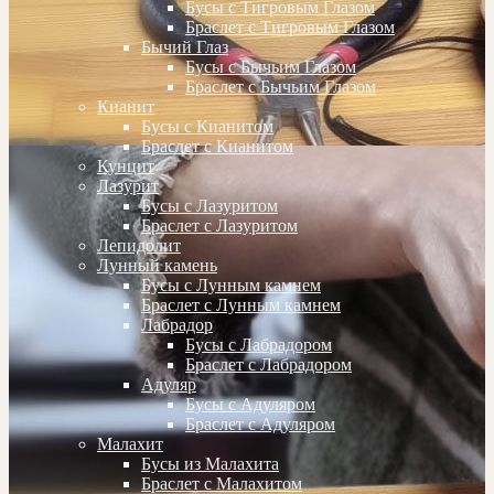
Бусы с Тигровым Глазом
Браслет с Тигровым Глазом
Бычий Глаз
Бусы с Бычьим Глазом
Браслет с Бычьим Глазом
Кианит
Бусы с Кианитом
Браслет с Кианитом
Кунцит
Лазурит
Бусы с Лазуритом
Браслет с Лазуритом
Лепидолит
Лунный камень
Бусы с Лунным камнем
Браслет с Лунным камнем
Лабрадор
Бусы с Лабрадором
Браслет с Лабрадором
Адуляр
Бусы с Адуляром
Браслет с Адуляром
Малахит
Бусы из Малахита
Браслет с Малахитом