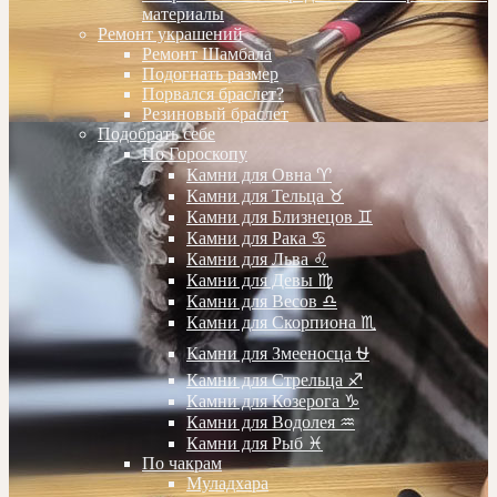
материалы
Ремонт украшений
Ремонт Шамбала
Подогнать размер
Порвался браслет?
Резиновый браслет
Подобрать себе
По Гороскопу
Камни для Овна ♈️
Камни для Тельца ♉️
Камни для Близнецов ♊️
Камни для Рака ♋️
Камни для Льва ♌️
Камни для Девы ♍️
Камни для Весов ♎️
Камни для Скорпиона ♏️
Камни для Змееносца ⛎
Камни для Стрельца ♐️
Камни для Козерога ♑️
Камни для Водолея ♒️
Камни для Рыб ♓️
По чакрам
Муладхара