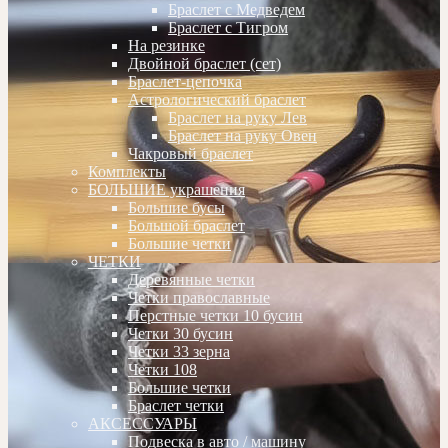
Браслет с Медведем
Браслет с Тигром
На резинке
Двойной браслет (сет)
Браслет-цепочка
Астрологический браслет
Браслет на руку Лев
Браслет на руку Овен
Чакровый браслет
Комплекты
БОЛЬШИЕ украшения
Большие бусы
Большой браслет
Большие четки
ЧЕТКИ
Деревянные четки
Четки православные
Перстные четки 10 бусин
Четки 30 бусин
Четки 33 зерна
Четки 108
Большие четки
Браслет четки
АКСЕССУАРЫ
Подвеска в авто / машину