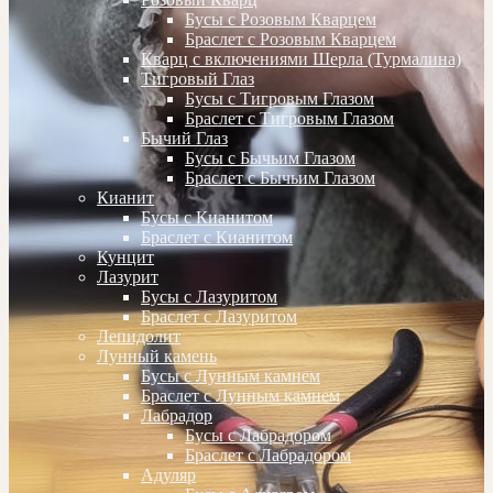
Бусы с Розовым Кварцем
Браслет с Розовым Кварцем
Кварц с включениями Шерла (Турмалина)
Тигровый Глаз
Бусы с Тигровым Глазом
Браслет с Тигровым Глазом
Бычий Глаз
Бусы с Бычьим Глазом
Браслет с Бычьим Глазом
Кианит
Бусы с Кианитом
Браслет с Кианитом
Кунцит
Лазурит
Бусы с Лазуритом
Браслет с Лазуритом
Лепидолит
Лунный камень
Бусы с Лунным камнем
Браслет с Лунным камнем
Лабрадор
Бусы с Лабрадором
Браслет с Лабрадором
Адуляр