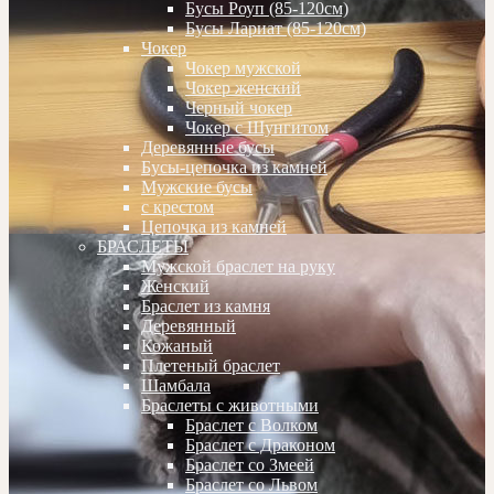
Бусы Роуп (85-120см)
Бусы Лариат (85-120см)
Чокер
Чокер мужской
Чокер женский
Черный чокер
Чокер с Шунгитом
Деревянные бусы
Бусы-цепочка из камней
Мужские бусы
с крестом
Цепочка из камней
БРАСЛЕТЫ
Мужской браслет на руку
Женский
Браслет из камня
Деревянный
Кожаный
Плетеный браслет
Шамбала
Браслеты с животными
Браслет с Волком
Браслет с Драконом
Браслет со Змеей
Браслет со Львом