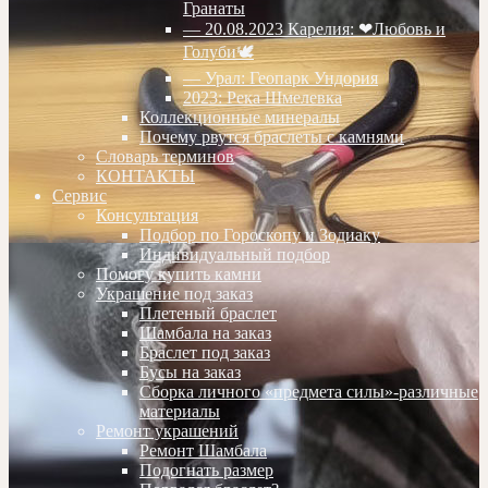
Гранаты
— 20.08.2023 Карелия: ❤Любовь и
Голуби🕊
— Урал: Геопарк Ундория
2023: Река Шмелевка
Коллекционные минералы
Почему рвутся браслеты с камнями
Словарь терминов
КОНТАКТЫ
Сервис
Консультация
Подбор по Гороскопу и Зодиаку
Индивидуальный подбор
Помогу купить камни
Украшение под заказ
Плетеный браслет
Шамбала на заказ
Браслет под заказ
Бусы на заказ
Сборка личного «предмета силы»-различные
материалы
Ремонт украшений
Ремонт Шамбала
Подогнать размер