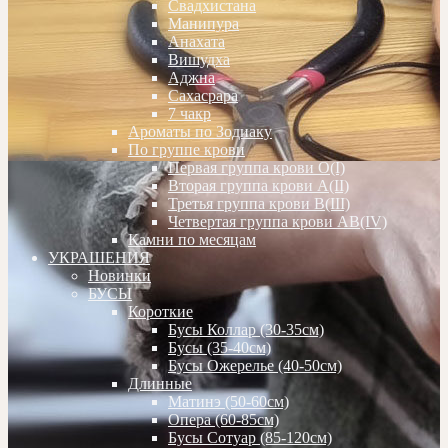
Свадхистана
Манипура
Анахата
Вишудха
Аджна
Сахасрара
7 чакр
Ароматы по Зодиаку
По группе крови
Первая группа крови О(I)
Вторая группа крови А(II)
Третья группа крови В(III)
Четвертая группа крови АВ(IV)
Камни по месяцам
УКРАШЕНИЯ
Новинки
БУСЫ
Короткие
Бусы Коллар (30-35см)
Бусы (35-40см)
Бусы Ожерелье (40-50см)
Длинные
Матинэ (50-60см)
Опера (60-85см)
Бусы Сотуар (85-120см)