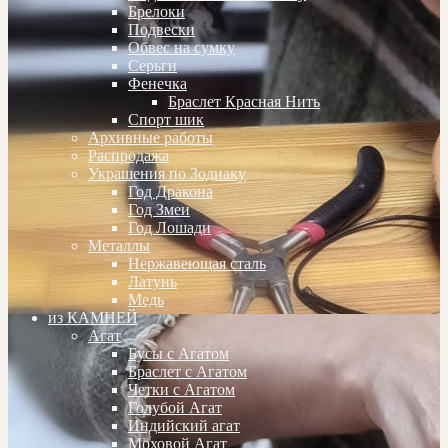
Брелоки
Подвески
Обвес на сумку
Серьги
Фенечка
Браслет Красная Нить
Спорт шик
Архивные работы
Распродажа
Украшения по Зодиаку
Год Дракона
Год Змеи
Год Лошади
Металлы
Нержавеющая сталь
Латунь
Медь
из КАМНЕЙ
Агат
Бусы с Агатом
Браслет с Агатом
Четки с Агатом
Голубой Агат
Индийский агат
Моховой Агат