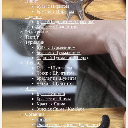
Пирит
Бусы с Пиритом
Браслет с Пиритом
Родонит
Бусы с Родонитом (Орлецом)
Браслет с Родонитом
Родохрозит
Тектит
Турмалин
Бусы с Турмалином
Браслет с Турмалином
Черный Турмалин (Шерл)
Шунгит
Бусы с Шунгитом
Чокер с Шунгитом
Браслет из Шунгита
Четки с Шунгитом
Яшма
Бусы с Яшмой
Браслет из Яшмы
Красная Яшма
Зеленая Яшма / Камбаба
Органика
Янтарь
Окаменелое дерево (Дендролит)