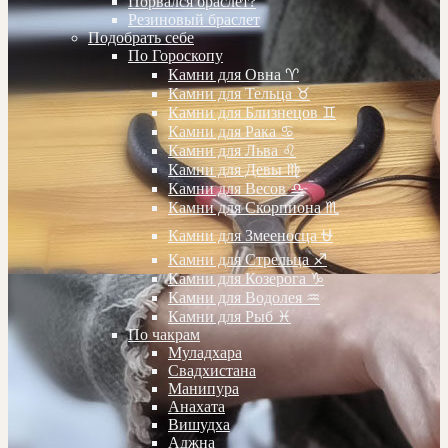
Порвался браслет?
Резиновый браслет
Подобрать себе
По Гороскопу
Камни для Овна ♈️
Камни для Тельца ♉️
Камни для Близнецов ♊️
Камни для Рака ♋️
Камни для Льва ♌️
Камни для Девы ♍️
Камни для Весов ♎️
Камни для Скорпиона ♏️
Камни для Змееносца ⛎
Камни для Стрельца ♐️
Камни для Козерога ♑️
Камни для Водолея ♒️
Камни для Рыб ♓️
По чакрам
Муладхара
Свадхистана
Манипура
Анахата
Вишудха
Аджна