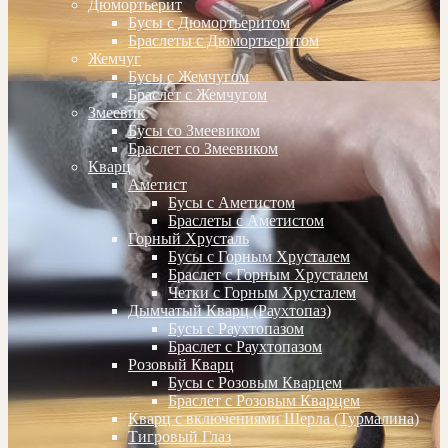
Дюмортьерит
Бусы с Дюмортьеритом
Браслеты с Дюмортьеритом
Жемчуг
Бусы с Жемчугом
Браслет с Жемчугом
Змеевик
Бусы со Змеевиком
Браслет со Змеевиком
Кварц
Аметист
Бусы с Аметистом
Браслеты с Аметистом
Горный Хрусталь
Бусы с Горным Хрусталем
Браслет с Горным Хрусталем
Четки с Горным Хрусталем
Дымчатый Кварц (Раухтопаз)
Бусы с Раухтопазом
Браслет с Раухтопазом
Розовый Кварц
Бусы с Розовым Кварцем
Браслет с Розовым Кварцем
Кварц с включениями Шерла (Турмалина)
Тигровый Глаз