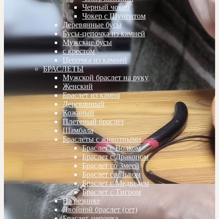
Черный чокер
Чокер с Шунгитом
Деревянные бусы
Бусы-цепочка из камней
Мужские бусы
с крестом
Цепочка из камней
БРАСЛЕТЫ
Мужской браслет на руку
Женский
Браслет из камня
Деревянный
Кожаный
Плетеный браслет
Шамбала
Браслеты с животными
Браслет с Волком
Браслет с Драконом
Браслет со Змеей
Браслет со Львом
Браслет с Медведем
Браслет с Тигром
На резинке
Двойной браслет (сет)
Браслет-цепочка