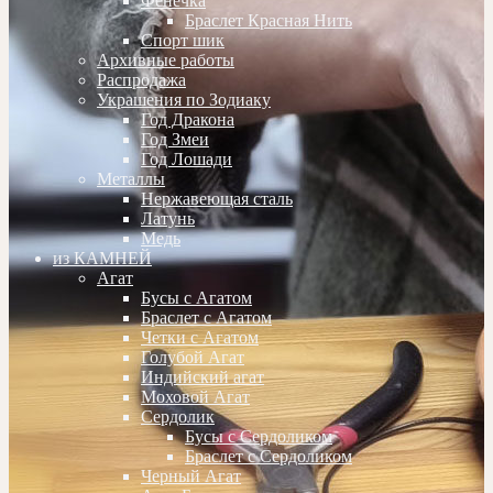
Фенечка
Браслет Красная Нить
Спорт шик
Архивные работы
Распродажа
Украшения по Зодиаку
Год Дракона
Год Змеи
Год Лошади
Металлы
Нержавеющая сталь
Латунь
Медь
из КАМНЕЙ
Агат
Бусы с Агатом
Браслет с Агатом
Четки с Агатом
Голубой Агат
Индийский агат
Моховой Агат
Сердолик
Бусы с Сердоликом
Браслет с Сердоликом
Черный Агат