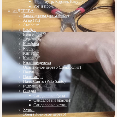
Перламутр, Коралл, Ракушка
Рог и проч.
из ДЕРЕВА
Запах дерева (ароматные)
Агар (Уд)
Амарант
Бамбук
Венге
Дуб
Камфора
Кедр
Кипарис
Кокос
Красное дерево
Окаменелое дерево (Дендролит)
Падук
Палисандр
Пало Санто (Palo Santo)
Рудракша
Сандал
Сандаловые бусы
Сандаловый браслет
Сандаловые четки
Хурма
Эбен (Эбеновое дерево)