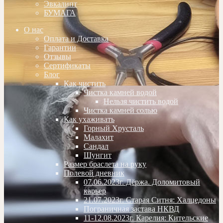
Эвкалипт
БУМАГА
О нас
Оплата и Доставка
Гарантии
Отзывы
Сертификаты
Блог
Как чистить
Чистка камней водой
Нельзя чистить водой
Чистка камней солью
Как ухаживать
Горный Хрусталь
Малахит
Сандал
Шунгит
Размер браслета на руку
Полевой дневник
07.06.2023г. Дёржа. Доломитовый
карьер
21.07.2023г. Старая Ситня: Халцедоны
Пограничная застава НКВД
11-12.08.2023г. Карелия: Кительские