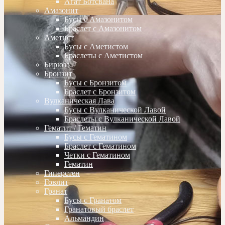
Агат Ботсвана
Амазонит
Бусы с Амазонитом
Браслет с Амазонитом
Аметист
Бусы с Аметистом
Браслеты с Аметистом
Бирюза
Бронзит
Бусы с Бронзитом
Браслет с Бронзитом
Вулканическая Лава
Бусы с Вулканической Лавой
Браслеты с Вулканической Лавой
Гематит / Гематин
Бусы с Гематином
Браслет с Гематином
Четки с Гематином
Гематин
Гиперстен
Говлит
Гранат
Бусы с Гранатом
Гранатовый браслет
Альмандин