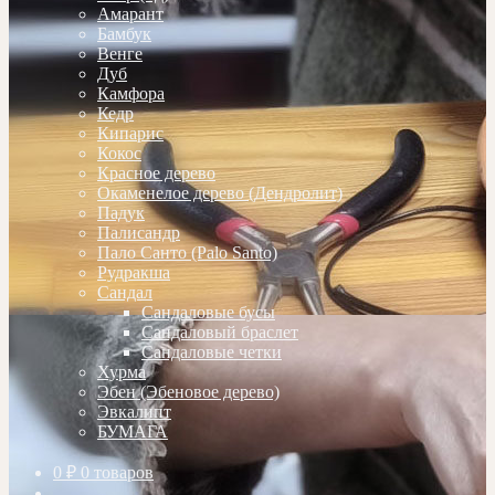
Амарант
Бамбук
Венге
Дуб
Камфора
Кедр
Кипарис
Кокос
Красное дерево
Окаменелое дерево (Дендролит)
Падук
Палисандр
Пало Санто (Palo Santo)
Рудракша
Сандал
Сандаловые бусы
Сандаловый браслет
Сандаловые четки
Хурма
Эбен (Эбеновое дерево)
Эвкалипт
БУМАГА
0
₽
0 товаров