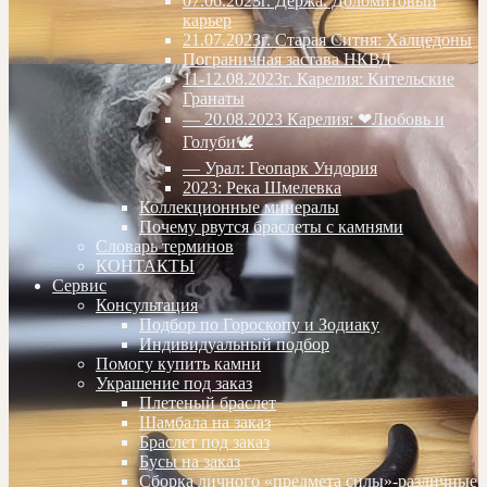
07.06.2023г. Дёржа. Доломитовый
карьер
21.07.2023г. Старая Ситня: Халцедоны
Пограничная застава НКВД
11-12.08.2023г. Карелия: Кительские
Гранаты
— 20.08.2023 Карелия: ❤Любовь и
Голуби🕊
— Урал: Геопарк Ундория
2023: Река Шмелевка
Коллекционные минералы
Почему рвутся браслеты с камнями
Словарь терминов
КОНТАКТЫ
Сервис
Консультация
Подбор по Гороскопу и Зодиаку
Индивидуальный подбор
Помогу купить камни
Украшение под заказ
Плетеный браслет
Шамбала на заказ
Браслет под заказ
Бусы на заказ
Сборка личного «предмета силы»-различные