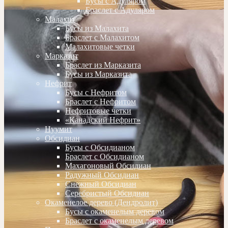
Бусы с Адуляром
Браслет с Адуляром
Малахит
Бусы из Малахита
Браслет с Малахитом
Малахитовые четки
Марказит
Браслет из Марказита
Бусы из Марказита
Нефрит
Бусы с Нефритом
Браслет с Нефритом
Нефритовые четки
«Канадский Нефрит»
Нуумит
Обсидиан
Бусы с Обсидианом
Браслет с Обсидианом
Махагоновый Обсидиан
Радужный Обсидиан
Снежный Обсидиан
Серебристый Обсидиан
Окаменелое дерево (Дендролит)
Бусы с окаменелым деревом
Браслет с окаменелым деревом