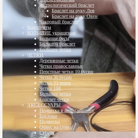
Астрологический браслет
Браслет на руку Лев
Браслет на руку Овен
Чакровый браслет
Комплекты
БОЛЬШИЕ украшения
Большие бусы
Большой браслет
Большие четки
ЧЕТКИ
Деревянные четки
Четки православные
Перстные четки 10 бусин
Четки 30 бусин
Четки 33 зерна
Четки 108
Большие четки
Браслет четки
АКСЕССУАРЫ
Подвеска в авто / машину
Брелоки
Подвески
Обвес на сумку
Серьги