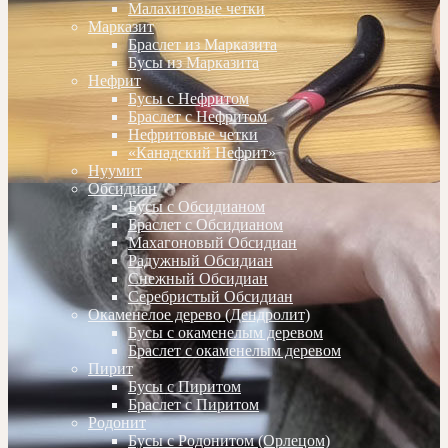
Малахитовые четки
Марказит
Браслет из Марказита
Бусы из Марказита
Нефрит
Бусы с Нефритом
Браслет с Нефритом
Нефритовые четки
«Канадский Нефрит»
Нуумит
Обсидиан
Бусы с Обсидианом
Браслет с Обсидианом
Махагоновый Обсидиан
Радужный Обсидиан
Снежный Обсидиан
Серебристый Обсидиан
Окаменелое дерево (Дендролит)
Бусы с окаменелым деревом
Браслет с окаменелым деревом
Пирит
Бусы с Пиритом
Браслет с Пиритом
Родонит
Бусы с Родонитом (Орлецом)