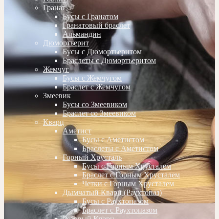
Гранат
Бусы с Гранатом
Гранатовый браслет
Альмандин
Дюмортьерит
Бусы с Дюмортьеритом
Браслеты с Дюмортьеритом
Жемчуг
Бусы с Жемчугом
Браслет с Жемчугом
Змеевик
Бусы со Змеевиком
Браслет со Змеевиком
Кварц
Аметист
Бусы с Аметистом
Браслеты с Аметистом
Горный Хрусталь
Бусы с Горным Хрусталем
Браслет с Горным Хрусталем
Четки с Горным Хрусталем
Дымчатый Кварц (Раухтопаз)
Бусы с Раухтопазом
Браслет с Раухтопазом
Розовый Кварц