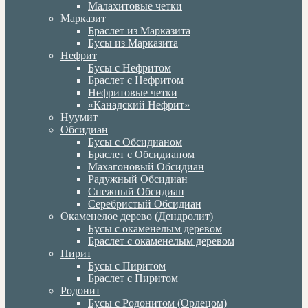
Малахитовые четки
Марказит
Браслет из Марказита
Бусы из Марказита
Нефрит
Бусы с Нефритом
Браслет с Нефритом
Нефритовые четки
«Канадский Нефрит»
Нуумит
Обсидиан
Бусы с Обсидианом
Браслет с Обсидианом
Махагоновый Обсидиан
Радужный Обсидиан
Снежный Обсидиан
Серебристый Обсидиан
Окаменелое дерево (Дендролит)
Бусы с окаменелым деревом
Браслет с окаменелым деревом
Пирит
Бусы с Пиритом
Браслет с Пиритом
Родонит
Бусы с Родонитом (Орлецом)