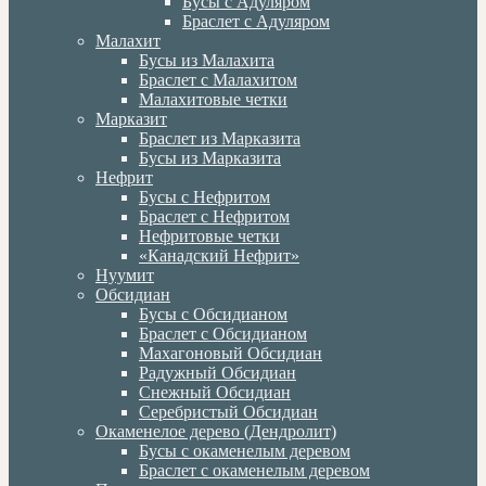
Бусы с Адуляром
Браслет с Адуляром
Малахит
Бусы из Малахита
Браслет с Малахитом
Малахитовые четки
Марказит
Браслет из Марказита
Бусы из Марказита
Нефрит
Бусы с Нефритом
Браслет с Нефритом
Нефритовые четки
«Канадский Нефрит»
Нуумит
Обсидиан
Бусы с Обсидианом
Браслет с Обсидианом
Махагоновый Обсидиан
Радужный Обсидиан
Снежный Обсидиан
Серебристый Обсидиан
Окаменелое дерево (Дендролит)
Бусы с окаменелым деревом
Браслет с окаменелым деревом