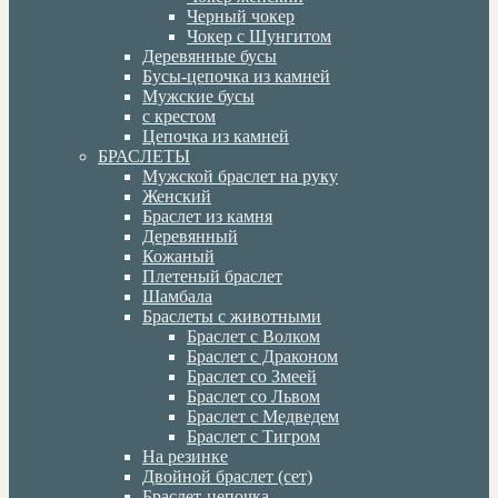
Черный чокер
Чокер с Шунгитом
Деревянные бусы
Бусы-цепочка из камней
Мужские бусы
с крестом
Цепочка из камней
БРАСЛЕТЫ
Мужской браслет на руку
Женский
Браслет из камня
Деревянный
Кожаный
Плетеный браслет
Шамбала
Браслеты с животными
Браслет с Волком
Браслет с Драконом
Браслет со Змеей
Браслет со Львом
Браслет с Медведем
Браслет с Тигром
На резинке
Двойной браслет (сет)
Браслет-цепочка