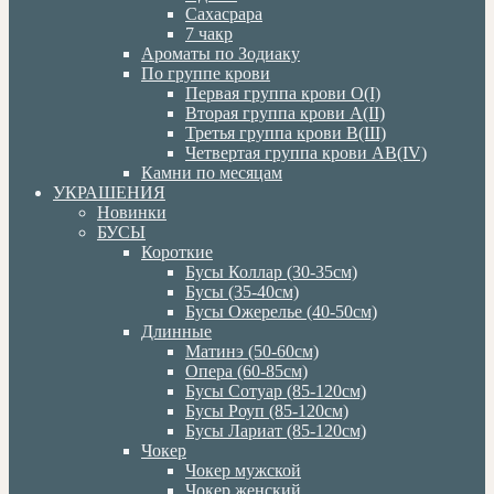
Сахасрара
7 чакр
Ароматы по Зодиаку
По группе крови
Первая группа крови О(I)
Вторая группа крови А(II)
Третья группа крови В(III)
Четвертая группа крови АВ(IV)
Камни по месяцам
УКРАШЕНИЯ
Новинки
БУСЫ
Короткие
Бусы Коллар (30-35см)
Бусы (35-40см)
Бусы Ожерелье (40-50см)
Длинные
Матинэ (50-60см)
Опера (60-85см)
Бусы Сотуар (85-120см)
Бусы Роуп (85-120см)
Бусы Лариат (85-120см)
Чокер
Чокер мужской
Чокер женский