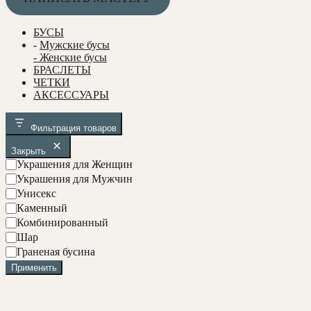
БУСЫ
-
Мужские бусы
- Женские бусы
БРАСЛЕТЫ
ЧЕТКИ
АКСЕССУАРЫ
Фильтрация товаров
Закрыть
У
Украшения для Женщин
к
Украшения для Мужчин
р
Унисекс
а
С
Каменный
ш
о
Комбинированный
е
с
Ф
Шар
н
т
о
и
Граненая бусина
а
р
я
Применить
в
м
а
б