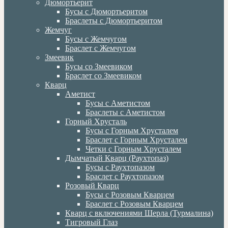
Дюмортьерит
Бусы с Дюмортьеритом
Браслеты с Дюмортьеритом
Жемчуг
Бусы с Жемчугом
Браслет с Жемчугом
Змеевик
Бусы со Змеевиком
Браслет со Змеевиком
Кварц
Аметист
Бусы с Аметистом
Браслеты с Аметистом
Горный Хрусталь
Бусы с Горным Хрусталем
Браслет с Горным Хрусталем
Четки с Горным Хрусталем
Дымчатый Кварц (Раухтопаз)
Бусы с Раухтопазом
Браслет с Раухтопазом
Розовый Кварц
Бусы с Розовым Кварцем
Браслет с Розовым Кварцем
Кварц с включениями Шерла (Турмалина)
Тигровый Глаз