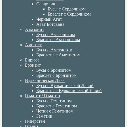
Сердолик
Бусы с Сердоликом
Браслет с Сердоликом
Черный Агат
Агат Ботсвана
Амазонит
Бусы с Амазонитом
Браслет с Амазонитом
Аметист
Бусы с Аметистом
Браслеты с Аметистом
Бирюза
Бронзит
Бусы с Бронзитом
Браслет с Бронзитом
Вулканическая Лава
Бусы с Вулканической Лавой
Браслеты с Вулканической Лавой
Гематит / Гематин
Бусы с Гематином
Браслет с Гематином
Четки с Гематином
Гематин
Гиперстен
Говлит