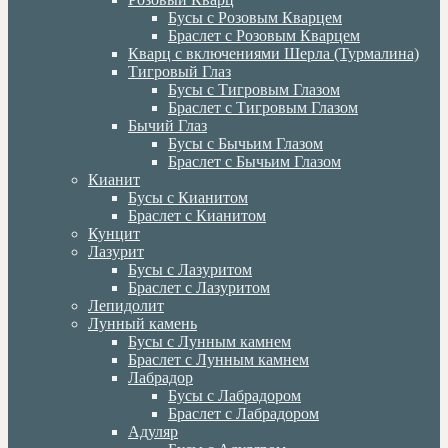
Бусы с Розовым Кварцем
Браслет с Розовым Кварцем
Кварц с включениями Шерла (Турмалина)
Тигровый Глаз
Бусы с Тигровым Глазом
Браслет с Тигровым Глазом
Бычий Глаз
Бусы с Бычьим Глазом
Браслет с Бычьим Глазом
Кианит
Бусы с Кианитом
Браслет с Кианитом
Кунцит
Лазурит
Бусы с Лазуритом
Браслет с Лазуритом
Лепидолит
Лунный камень
Бусы с Лунным камнем
Браслет с Лунным камнем
Лабрадор
Бусы с Лабрадором
Браслет с Лабрадором
Адуляр