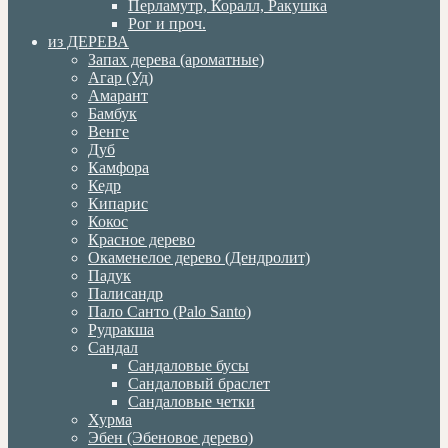
Перламутр, Коралл, Ракушка
Рог и проч.
из ДЕРЕВА
Запах дерева (ароматные)
Агар (Уд)
Амарант
Бамбук
Венге
Дуб
Камфора
Кедр
Кипарис
Кокос
Красное дерево
Окаменелое дерево (Дендролит)
Падук
Палисандр
Пало Санто (Palo Santo)
Рудракша
Сандал
Сандаловые бусы
Сандаловый браслет
Сандаловые четки
Хурма
Эбен (Эбеновое дерево)