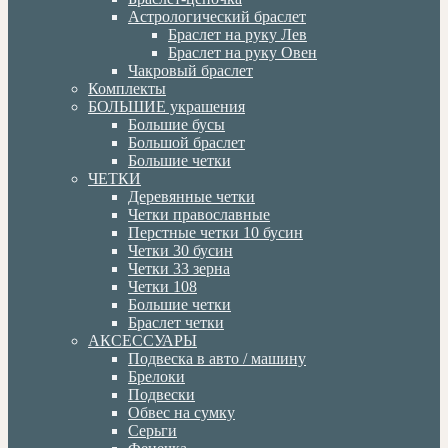
Астрологический браслет
Браслет на руку Лев
Браслет на руку Овен
Чакровый браслет
Комплекты
БОЛЬШИЕ украшения
Большие бусы
Большой браслет
Большие четки
ЧЕТКИ
Деревянные четки
Четки православные
Перстные четки 10 бусин
Четки 30 бусин
Четки 33 зерна
Четки 108
Большие четки
Браслет четки
АКСЕССУАРЫ
Подвеска в авто / машину
Брелоки
Подвески
Обвес на сумку
Серьги