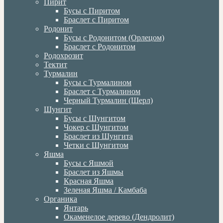
Пирит
Бусы с Пиритом
Браслет с Пиритом
Родонит
Бусы с Родонитом (Орлецом)
Браслет с Родонитом
Родохрозит
Тектит
Турмалин
Бусы с Турмалином
Браслет с Турмалином
Черный Турмалин (Шерл)
Шунгит
Бусы с Шунгитом
Чокер с Шунгитом
Браслет из Шунгита
Четки с Шунгитом
Яшма
Бусы с Яшмой
Браслет из Яшмы
Красная Яшма
Зеленая Яшма / Камбаба
Органика
Янтарь
Окаменелое дерево (Дендролит)