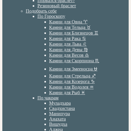
Порвался браслет?
Резиновый браслет
Подобрать себе
По Гороскопу
Камни для Овна ♈️
Камни для Тельца ♉️
Камни для Близнецов ♊️
Камни для Рака ♋️
Камни для Льва ♌️
Камни для Девы ♍️
Камни для Весов ♎️
Камни для Скорпиона ♏️
Камни для Змееносца ⛎
Камни для Стрельца ♐️
Камни для Козерога ♑️
Камни для Водолея ♒️
Камни для Рыб ♓️
По чакрам
Муладхара
Свадхистана
Манипура
Анахата
Вишудха
Аджна