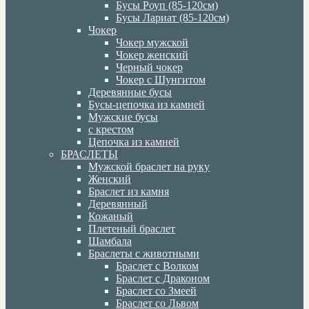
Бусы Роуп (85-120см)
Бусы Лариат (85-120см)
Чокер
Чокер мужской
Чокер женский
Черный чокер
Чокер с Шунгитом
Деревянные бусы
Бусы-цепочка из камней
Мужские бусы
с крестом
Цепочка из камней
БРАСЛЕТЫ
Мужской браслет на руку
Женский
Браслет из камня
Деревянный
Кожаный
Плетеный браслет
Шамбала
Браслеты с животными
Браслет с Волком
Браслет с Драконом
Браслет со Змеей
Браслет со Львом