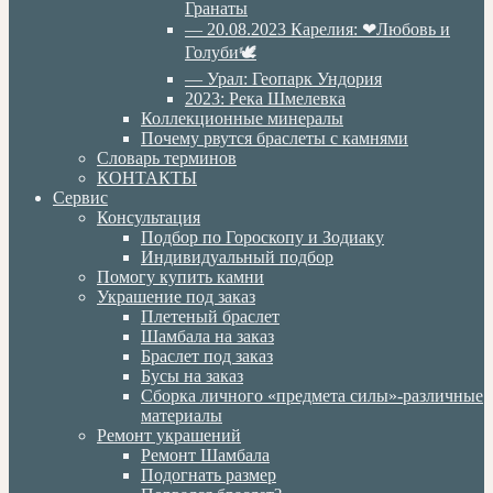
Гранаты
— 20.08.2023 Карелия: ❤Любовь и
Голуби🕊
— Урал: Геопарк Ундория
2023: Река Шмелевка
Коллекционные минералы
Почему рвутся браслеты с камнями
Словарь терминов
КОНТАКТЫ
Сервис
Консультация
Подбор по Гороскопу и Зодиаку
Индивидуальный подбор
Помогу купить камни
Украшение под заказ
Плетеный браслет
Шамбала на заказ
Браслет под заказ
Бусы на заказ
Сборка личного «предмета силы»-различные
материалы
Ремонт украшений
Ремонт Шамбала
Подогнать размер