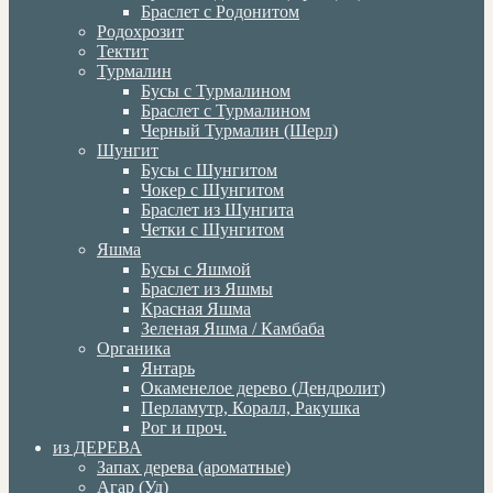
Браслет с Родонитом
Родохрозит
Тектит
Турмалин
Бусы с Турмалином
Браслет с Турмалином
Черный Турмалин (Шерл)
Шунгит
Бусы с Шунгитом
Чокер с Шунгитом
Браслет из Шунгита
Четки с Шунгитом
Яшма
Бусы с Яшмой
Браслет из Яшмы
Красная Яшма
Зеленая Яшма / Камбаба
Органика
Янтарь
Окаменелое дерево (Дендролит)
Перламутр, Коралл, Ракушка
Рог и проч.
из ДЕРЕВА
Запах дерева (ароматные)
Агар (Уд)