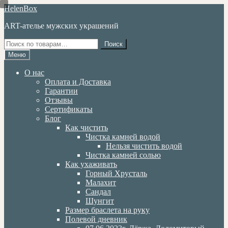
Перейти
Перейти
HelenBox
к
к
ART-ателье мужских украшений
навигации
содержимому
Искать:
Поиск
Меню
О нас
Оплата и Доставка
Гарантии
Отзывы
Сертификаты
Блог
Как чистить
Чистка камней водой
Нельзя чистить водой
Чистка камней солью
Как ухаживать
Горный Хрусталь
Малахит
Сандал
Шунгит
Размер браслета на руку
Полевой дневник