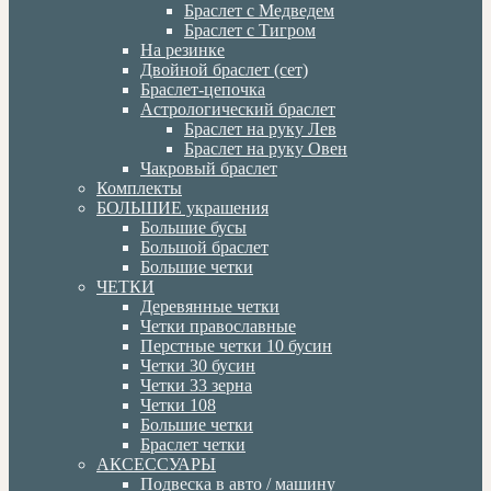
Браслет с Медведем
Браслет с Тигром
На резинке
Двойной браслет (сет)
Браслет-цепочка
Астрологический браслет
Браслет на руку Лев
Браслет на руку Овен
Чакровый браслет
Комплекты
БОЛЬШИЕ украшения
Большие бусы
Большой браслет
Большие четки
ЧЕТКИ
Деревянные четки
Четки православные
Перстные четки 10 бусин
Четки 30 бусин
Четки 33 зерна
Четки 108
Большие четки
Браслет четки
АКСЕССУАРЫ
Подвеска в авто / машину