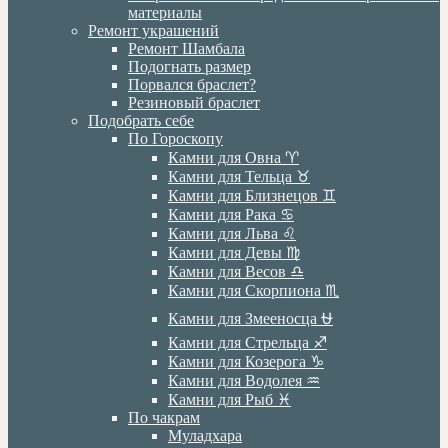
материалы
Ремонт украшений
Ремонт Шамбала
Подогнать размер
Порвался браслет?
Резиновый браслет
Подобрать себе
По Гороскопу
Камни для Овна ♈️
Камни для Тельца ♉️
Камни для Близнецов ♊️
Камни для Рака ♋️
Камни для Льва ♌️
Камни для Девы ♍️
Камни для Весов ♎️
Камни для Скорпиона ♏️
Камни для Змееносца ⛎
Камни для Стрельца ♐️
Камни для Козерога ♑️
Камни для Водолея ♒️
Камни для Рыб ♓️
По чакрам
Муладхара