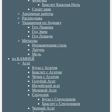
Фенечка
Браслет Красная Нить
Спорт шик
Архивные работы
Распродажа
Украшения по Зодиаку
Год Дракона
Год Змеи
Год Лошади
Металлы
Нержавеющая сталь
Латунь
Медь
из КАМНЕЙ
Агат
Бусы с Агатом
Браслет с Агатом
Четки с Агатом
Голубой Агат
Индийский агат
Моховой Агат
Сердолик
Бусы с Сердоликом
Браслет с Сердоликом
Черный Агат