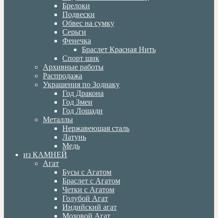
Брелоки
Подвески
Обвес на сумку
Серьги
Фенечка
Браслет Красная Нить
Спорт шик
Архивные работы
Распродажа
Украшения по Зодиаку
Год Дракона
Год Змеи
Год Лошади
Металлы
Нержавеющая сталь
Латунь
Медь
из КАМНЕЙ
Агат
Бусы с Агатом
Браслет с Агатом
Четки с Агатом
Голубой Агат
Индийский агат
Моховой Агат