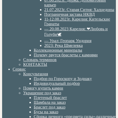
07.06.2023г. Дёржа. Доломитовый
карьер
21.07.2023г. Старая Ситня: Халцедоны
Пограничная застава НКВД
11-12.08.2023г. Карелия: Кительские
Гранаты
— 20.08.2023 Карелия: ❤Любовь и
Голуби🕊
— Урал: Геопарк Ундория
2023: Река Шмелевка
Коллекционные минералы
Почему рвутся браслеты с камнями
Словарь терминов
КОНТАКТЫ
Сервис
Консультация
Подбор по Гороскопу и Зодиаку
Индивидуальный подбор
Помогу купить камни
Украшение под заказ
Плетеный браслет
Шамбала на заказ
Браслет под заказ
Бусы на заказ
Сборка личного «предмета силы»-различные