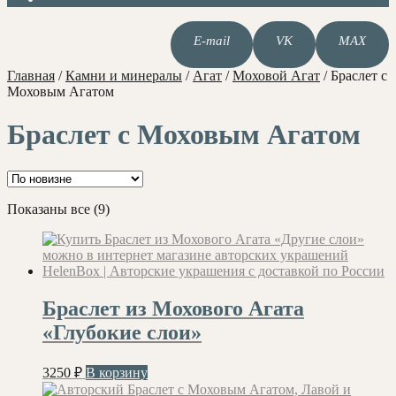
E-mail
VK
MAX
Главная
/
Камни и минералы
/
Агат
/
Моховой Агат
/
Браслет с
Моховым Агатом
Браслет с Моховым Агатом
Сортировка:
Показаны все (9)
самые
недавние
Браслет из Мохового Агата
«Глубокие слои»
3250
₽
В корзину