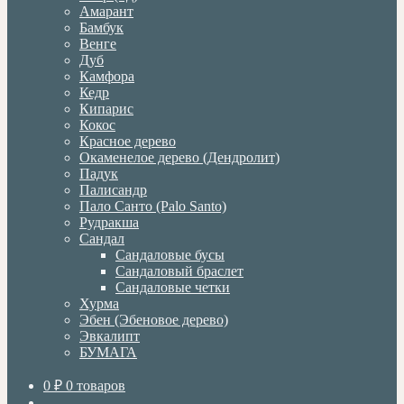
Амарант
Бамбук
Венге
Дуб
Камфора
Кедр
Кипарис
Кокос
Красное дерево
Окаменелое дерево (Дендролит)
Падук
Палисандр
Пало Санто (Palo Santo)
Рудракша
Сандал
Сандаловые бусы
Сандаловый браслет
Сандаловые четки
Хурма
Эбен (Эбеновое дерево)
Эвкалипт
БУМАГА
0
₽
0 товаров