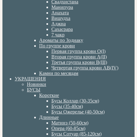
Свадхистана
Манипура
Анахата
Вишудха
Аджна
Сахасрара
7 чакр
Ароматы по Зодиаку
По группе крови
Первая группа крови О(I)
Вторая группа крови А(II)
Третья группа крови В(III)
Четвертая группа крови АВ(IV)
Камни по месяцам
УКРАШЕНИЯ
Новинки
БУСЫ
Короткие
Бусы Коллар (30-35см)
Бусы (35-40см)
Бусы Ожерелье (40-50см)
Длинные
Матинэ (50-60см)
Опера (60-85см)
Бусы Сотуар (85-120см)