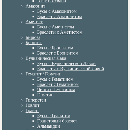
Агат Ботсвана
Амазонит
Бусы с Амазонитом
Браслет с Амазонитом
Аметист
Бусы с Аметистом
Браслеты с Аметистом
Бирюза
Бронзит
Бусы с Бронзитом
Браслет с Бронзитом
Вулканическая Лава
Бусы с Вулканической Лавой
Браслеты с Вулканической Лавой
Гематит / Гематин
Бусы с Гематином
Браслет с Гематином
Четки с Гематином
Гематин
Гиперстен
Говлит
Гранат
Бусы с Гранатом
Гранатовый браслет
Альмандин