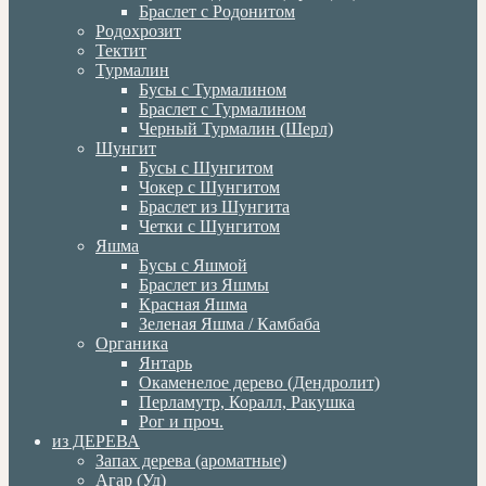
Браслет с Родонитом
Родохрозит
Тектит
Турмалин
Бусы с Турмалином
Браслет с Турмалином
Черный Турмалин (Шерл)
Шунгит
Бусы с Шунгитом
Чокер с Шунгитом
Браслет из Шунгита
Четки с Шунгитом
Яшма
Бусы с Яшмой
Браслет из Яшмы
Красная Яшма
Зеленая Яшма / Камбаба
Органика
Янтарь
Окаменелое дерево (Дендролит)
Перламутр, Коралл, Ракушка
Рог и проч.
из ДЕРЕВА
Запах дерева (ароматные)
Агар (Уд)