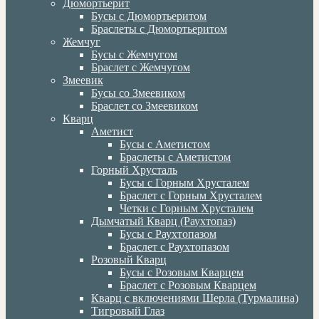
Дюмортьерит
Бусы с Дюмортьеритом
Браслеты с Дюмортьеритом
Жемчуг
Бусы с Жемчугом
Браслет с Жемчугом
Змеевик
Бусы со Змеевиком
Браслет со Змеевиком
Кварц
Аметист
Бусы с Аметистом
Браслеты с Аметистом
Горный Хрусталь
Бусы с Горным Хрусталем
Браслет с Горным Хрусталем
Четки с Горным Хрусталем
Дымчатый Кварц (Раухтопаз)
Бусы с Раухтопазом
Браслет с Раухтопазом
Розовый Кварц
Бусы с Розовым Кварцем
Браслет с Розовым Кварцем
Кварц с включениями Шерла (Турмалина)
Тигровый Глаз