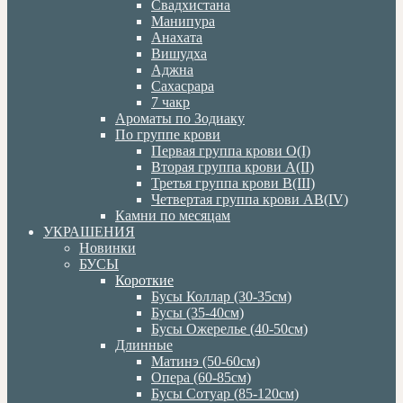
Свадхистана
Манипура
Анахата
Вишудха
Аджна
Сахасрара
7 чакр
Ароматы по Зодиаку
По группе крови
Первая группа крови О(I)
Вторая группа крови А(II)
Третья группа крови В(III)
Четвертая группа крови АВ(IV)
Камни по месяцам
УКРАШЕНИЯ
Новинки
БУСЫ
Короткие
Бусы Коллар (30-35см)
Бусы (35-40см)
Бусы Ожерелье (40-50см)
Длинные
Матинэ (50-60см)
Опера (60-85см)
Бусы Сотуар (85-120см)