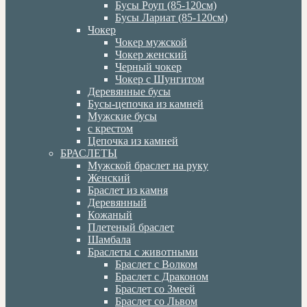
Бусы Роуп (85-120см)
Бусы Лариат (85-120см)
Чокер
Чокер мужской
Чокер женский
Черный чокер
Чокер с Шунгитом
Деревянные бусы
Бусы-цепочка из камней
Мужские бусы
с крестом
Цепочка из камней
БРАСЛЕТЫ
Мужской браслет на руку
Женский
Браслет из камня
Деревянный
Кожаный
Плетеный браслет
Шамбала
Браслеты с животными
Браслет с Волком
Браслет с Драконом
Браслет со Змеей
Браслет со Львом