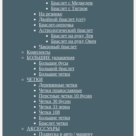
Браслет с Медведем
Браслет с Тигром
На резинке
Двойной браслет (сет)
Браслет-цепочка
Астрологический браслет
Браслет на руку Лев
Браслет на руку Овен
Чакровый браслет
Комплекты
БОЛЬШИЕ украшения
Большие бусы
Большой браслет
Большие четки
ЧЕТКИ
Деревянные четки
Четки православные
Перстные четки 10 бусин
Четки 30 бусин
Четки 33 зерна
Четки 108
Большие четки
Браслет четки
АКСЕССУАРЫ
Подвеска в авто / машину