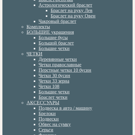
Астрологический браслет
Браслет на руку Лев
Браслет на руку Овен
Чакровый браслет
Комплекты
БОЛЬШИЕ украшения
Большие бусы
Большой браслет
Большие четки
ЧЕТКИ
Деревянные четки
Четки православные
Перстные четки 10 бусин
Четки 30 бусин
Четки 33 зерна
Четки 108
Большие четки
Браслет четки
АКСЕССУАРЫ
Подвеска в авто / машину
Брелоки
Подвески
Обвес на сумку
Серьги