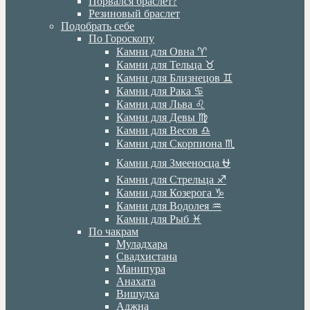
Порвался браслет?
Резиновый браслет
Подобрать себе
По Гороскопу
Камни для Овна ♈️
Камни для Тельца ♉️
Камни для Близнецов ♊️
Камни для Рака ♋️
Камни для Льва ♌️
Камни для Девы ♍️
Камни для Весов ♎️
Камни для Скорпиона ♏️
Камни для Змееносца ⛎
Камни для Стрельца ♐️
Камни для Козерога ♑️
Камни для Водолея ♒️
Камни для Рыб ♓️
По чакрам
Муладхара
Свадхистана
Манипура
Анахата
Вишудха
Аджна