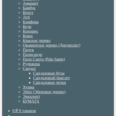
Амарант
Бамбук
Венге
Дуб
Камфора
Кедр
Кипарис
Кокос
Красное дерево
Окаменелое дерево (Дендролит)
Падук
Палисандр
Пало Санто (Palo Santo)
Рудракша
Сандал
Сандаловые бусы
Сандаловый браслет
Сандаловые четки
Хурма
Эбен (Эбеновое дерево)
Эвкалипт
БУМАГА
0
₽
0 товаров