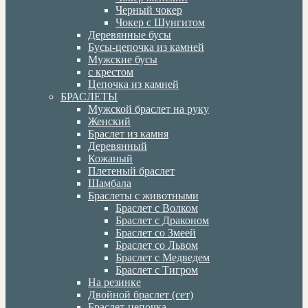
Черный чокер
Чокер с Шунгитом
Деревянные бусы
Бусы-цепочка из камней
Мужские бусы
с крестом
Цепочка из камней
БРАСЛЕТЫ
Мужской браслет на руку
Женский
Браслет из камня
Деревянный
Кожаный
Плетеный браслет
Шамбала
Браслеты с животными
Браслет с Волком
Браслет с Драконом
Браслет со Змеей
Браслет со Львом
Браслет с Медведем
Браслет с Тигром
На резинке
Двойной браслет (сет)
Браслет-цепочка