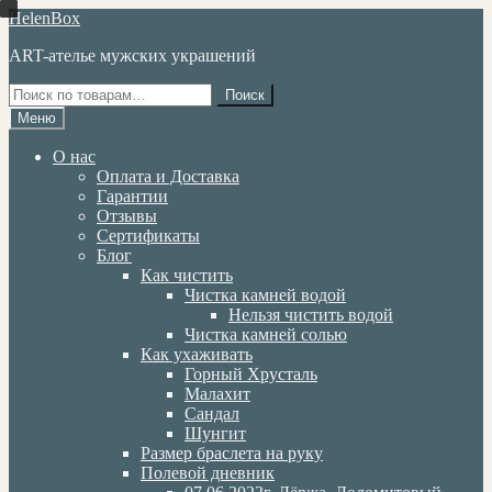
Перейти
Перейти
HelenBox
к
к
ART-ателье мужских украшений
навигации
содержимому
Искать:
Поиск
Меню
О нас
Оплата и Доставка
Гарантии
Отзывы
Сертификаты
Блог
Как чистить
Чистка камней водой
Нельзя чистить водой
Чистка камней солью
Как ухаживать
Горный Хрусталь
Малахит
Сандал
Шунгит
Размер браслета на руку
Полевой дневник