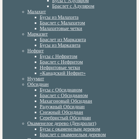
Бусы с Адуляром
Браслет с Адуляром
Малахит
Бусы из Малахита
Браслет с Малахитом
Малахитовые четки
Марказит
Браслет из Марказита
Бусы из Марказита
Нефрит
Бусы с Нефритом
Браслет с Нефритом
Нефритовые четки
«Канадский Нефрит»
Нуумит
Обсидиан
Бусы с Обсидианом
Браслет с Обсидианом
Махагоновый Обсидиан
Радужный Обсидиан
Снежный Обсидиан
Серебристый Обсидиан
Окаменелое дерево (Дендролит)
Бусы с окаменелым деревом
Браслет с окаменелым деревом