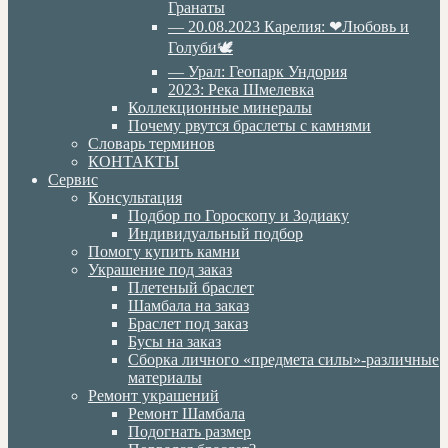
Гранаты
— 20.08.2023 Карелия: ❤Любовь и
Голуби🕊
— Урал: Геопарк Ундория
2023: Река Шмелевка
Коллекционные минералы
Почему рвутся браслеты с камнями
Словарь терминов
КОНТАКТЫ
Сервис
Консультация
Подбор по Гороскопу и Зодиаку
Индивидуальный подбор
Помогу купить камни
Украшение под заказ
Плетеный браслет
Шамбала на заказ
Браслет под заказ
Бусы на заказ
Сборка личного «предмета силы»-различные
материалы
Ремонт украшений
Ремонт Шамбала
Подогнать размер