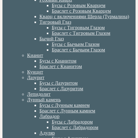
Бусы с Розовым Кварцем
Браслет с Розовым Кварцем
Кварц с включениями Шерла (Турмалина)
Тигровый Глаз
Бусы с Тигровым Глазом
Браслет с Тигровым Глазом
Бычий Глаз
Бусы с Бычьим Глазом
Браслет с Бычьим Глазом
Кианит
Бусы с Кианитом
Браслет с Кианитом
Кунцит
Лазурит
Бусы с Лазуритом
Браслет с Лазуритом
Лепидолит
Лунный камень
Бусы с Лунным камнем
Браслет с Лунным камнем
Лабрадор
Бусы с Лабрадором
Браслет с Лабрадором
Адуляр