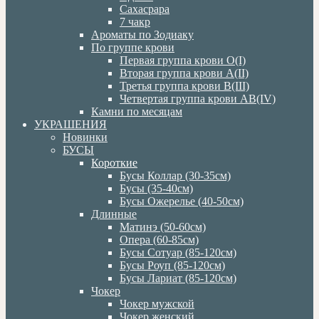
Сахасрара
7 чакр
Ароматы по Зодиаку
По группе крови
Первая группа крови О(I)
Вторая группа крови А(II)
Третья группа крови В(III)
Четвертая группа крови АВ(IV)
Камни по месяцам
УКРАШЕНИЯ
Новинки
БУСЫ
Короткие
Бусы Коллар (30-35см)
Бусы (35-40см)
Бусы Ожерелье (40-50см)
Длинные
Матинэ (50-60см)
Опера (60-85см)
Бусы Сотуар (85-120см)
Бусы Роуп (85-120см)
Бусы Лариат (85-120см)
Чокер
Чокер мужской
Чокер женский