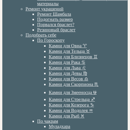
материалы
Ремонт украшений
Ремонт Шамбала
Подогнать размер
Порвался браслет?
Резиновый браслет
Подобрать себе
По Гороскопу
Камни для Овна ♈️
Камни для Тельца ♉️
Камни для Близнецов ♊️
Камни для Рака ♋️
Камни для Льва ♌️
Камни для Девы ♍️
Камни для Весов ♎️
Камни для Скорпиона ♏️
Камни для Змееносца ⛎
Камни для Стрельца ♐️
Камни для Козерога ♑️
Камни для Водолея ♒️
Камни для Рыб ♓️
По чакрам
Муладхара