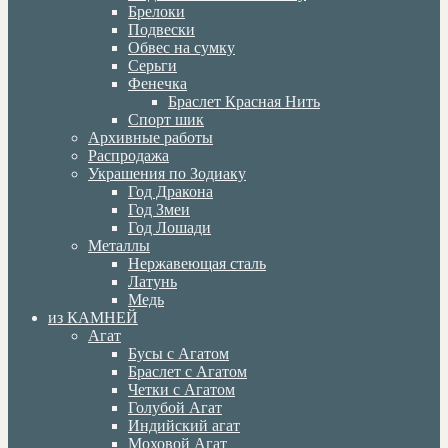
Брелоки
Подвески
Обвес на сумку
Серьги
Фенечка
Браслет Красная Нить
Спорт шик
Архивные работы
Распродажа
Украшения по Зодиаку
Год Дракона
Год Змеи
Год Лошади
Металлы
Нержавеющая сталь
Латунь
Медь
из КАМНЕЙ
Агат
Бусы с Агатом
Браслет с Агатом
Четки с Агатом
Голубой Агат
Индийский агат
Моховой Агат