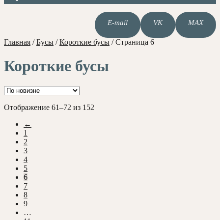
E-mail
VK
MAX
Главная
/
Бусы
/
Короткие бусы
/
Страница 6
Короткие бусы
Сортировка:
Отображение 61–72 из 152
самые
←
недавние
1
2
3
4
5
6
7
8
9
…