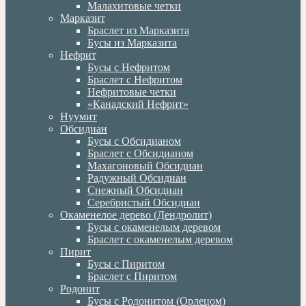
Малахитовые четки
Марказит
Браслет из Марказита
Бусы из Марказита
Нефрит
Бусы с Нефритом
Браслет с Нефритом
Нефритовые четки
«Канадский Нефрит»
Нуумит
Обсидиан
Бусы с Обсидианом
Браслет с Обсидианом
Махагоновый Обсидиан
Радужный Обсидиан
Снежный Обсидиан
Серебристый Обсидиан
Окаменелое дерево (Дендролит)
Бусы с окаменелым деревом
Браслет с окаменелым деревом
Пирит
Бусы с Пиритом
Браслет с Пиритом
Родонит
Бусы с Родонитом (Орлецом)