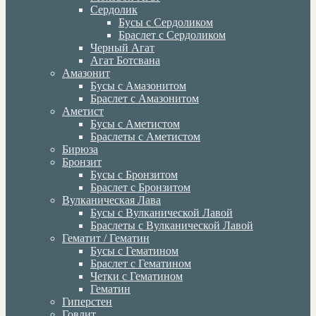
Сердолик
Бусы с Сердоликом
Браслет с Сердоликом
Черный Агат
Агат Ботсвана
Амазонит
Бусы с Амазонитом
Браслет с Амазонитом
Аметист
Бусы с Аметистом
Браслеты с Аметистом
Бирюза
Бронзит
Бусы с Бронзитом
Браслет с Бронзитом
Вулканическая Лава
Бусы с Вулканической Лавой
Браслеты с Вулканической Лавой
Гематит / Гематин
Бусы с Гематином
Браслет с Гематином
Четки с Гематином
Гематин
Гиперстен
Говлит