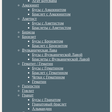
Агат Ботсвана
Амазонит
Бусы с Амазонитом
Браслет с Амазонитом
Аметист
Бусы с Аметистом
Браслеты с Аметистом
Бирюза
Бронзит
Бусы с Бронзитом
Браслет с Бронзитом
Вулканическая Лава
Бусы с Вулканической Лавой
Браслеты с Вулканической Лавой
Гематит / Гематин
Бусы с Гематином
Браслет с Гематином
Четки с Гематином
Гематин
Гиперстен
Говлит
Гранат
Бусы с Гранатом
Гранатовый браслет
Альмандин