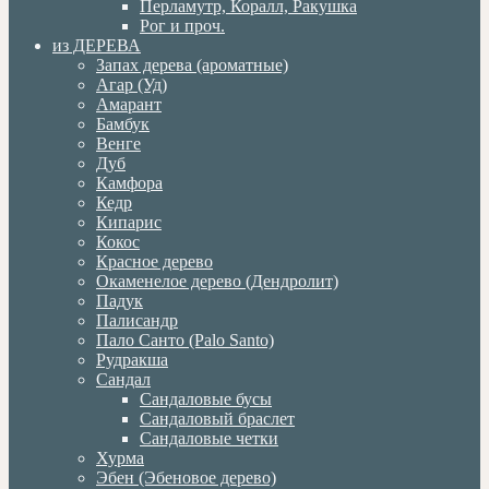
Перламутр, Коралл, Ракушка
Рог и проч.
из ДЕРЕВА
Запах дерева (ароматные)
Агар (Уд)
Амарант
Бамбук
Венге
Дуб
Камфора
Кедр
Кипарис
Кокос
Красное дерево
Окаменелое дерево (Дендролит)
Падук
Палисандр
Пало Санто (Palo Santo)
Рудракша
Сандал
Сандаловые бусы
Сандаловый браслет
Сандаловые четки
Хурма
Эбен (Эбеновое дерево)