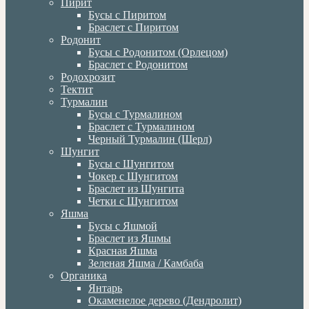
Пирит
Бусы с Пиритом
Браслет с Пиритом
Родонит
Бусы с Родонитом (Орлецом)
Браслет с Родонитом
Родохрозит
Тектит
Турмалин
Бусы с Турмалином
Браслет с Турмалином
Черный Турмалин (Шерл)
Шунгит
Бусы с Шунгитом
Чокер с Шунгитом
Браслет из Шунгита
Четки с Шунгитом
Яшма
Бусы с Яшмой
Браслет из Яшмы
Красная Яшма
Зеленая Яшма / Камбаба
Органика
Янтарь
Окаменелое дерево (Дендролит)