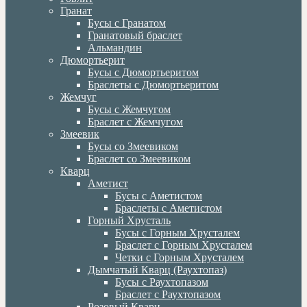
Гранат
Бусы с Гранатом
Гранатовый браслет
Альмандин
Дюмортьерит
Бусы с Дюмортьеритом
Браслеты с Дюмортьеритом
Жемчуг
Бусы с Жемчугом
Браслет с Жемчугом
Змеевик
Бусы со Змеевиком
Браслет со Змеевиком
Кварц
Аметист
Бусы с Аметистом
Браслеты с Аметистом
Горный Хрусталь
Бусы с Горным Хрусталем
Браслет с Горным Хрусталем
Четки с Горным Хрусталем
Дымчатый Кварц (Раухтопаз)
Бусы с Раухтопазом
Браслет с Раухтопазом
Розовый Кварц