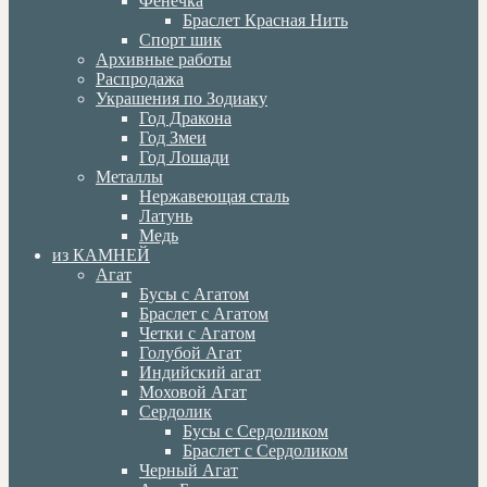
Фенечка
Браслет Красная Нить
Спорт шик
Архивные работы
Распродажа
Украшения по Зодиаку
Год Дракона
Год Змеи
Год Лошади
Металлы
Нержавеющая сталь
Латунь
Медь
из КАМНЕЙ
Агат
Бусы с Агатом
Браслет с Агатом
Четки с Агатом
Голубой Агат
Индийский агат
Моховой Агат
Сердолик
Бусы с Сердоликом
Браслет с Сердоликом
Черный Агат