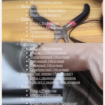
Малахитовые четки
Марказит
Браслет из Марказита
Бусы из Марказита
Нефрит
Бусы с Нефритом
Браслет с Нефритом
Нефритовые четки
«Канадский Нефрит»
Нуумит
Обсидиан
Бусы с Обсидианом
Браслет с Обсидианом
Махагоновый Обсидиан
Радужный Обсидиан
Снежный Обсидиан
Серебристый Обсидиан
Окаменелое дерево (Дендролит)
Бусы с окаменелым деревом
Браслет с окаменелым деревом
Пирит
Бусы с Пиритом
Браслет с Пиритом
Родонит
Бусы с Родонитом (Орлецом)