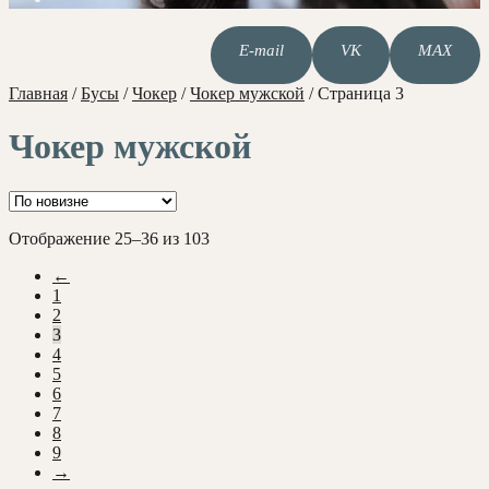
E-mail
VK
MAX
Главная
/
Бусы
/
Чокер
/
Чокер мужской
/
Страница 3
Чокер мужской
Сортировка:
Отображение 25–36 из 103
самые
←
недавние
1
2
3
4
5
6
7
8
9
→