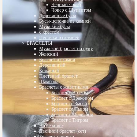
Черный чокер
Чокер с Шунгитом
Деревянные бусы
Бусы-цепочка из камней
Мужские бусы
с крестом
Цепочка из камней
БРАСЛЕТЫ
Мужской браслет на руку
Женский
Браслет из камня
Деревянный
Кожаный
Плетеный браслет
Шамбала
Браслеты с животными
Браслет с Волком
Браслет с Драконом
Браслет со Змеей
Браслет со Львом
Браслет с Медведем
Браслет с Тигром
На резинке
Двойной браслет (сет)
Браслет-цепочка