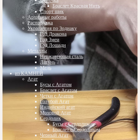
Фенечка
Браслет Красная Нить
Спорт шик
Архивные работы
Распродажа
Украшения по Зодиаку
Год Дракона
Год Змеи
Год Лошади
Металлы
Нержавеющая сталь
Латунь
Медь
из КАМНЕЙ
Агат
Бусы с Агатом
Браслет с Агатом
Четки с Агатом
Голубой Агат
Индийский агат
Моховой Агат
Сердолик
Бусы с Сердоликом
Браслет с Сердоликом
Черный Агат