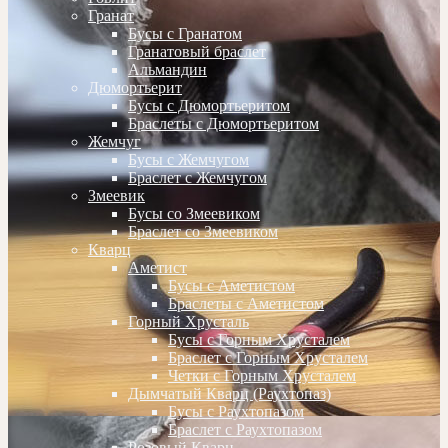
Гранат
Бусы с Гранатом
Гранатовый браслет
Альмандин
Дюмортьерит
Бусы с Дюмортьеритом
Браслеты с Дюмортьеритом
Жемчуг
Бусы с Жемчугом
Браслет с Жемчугом
Змеевик
Бусы со Змеевиком
Браслет со Змеевиком
Кварц
Аметист
Бусы с Аметистом
Браслеты с Аметистом
Горный Хрусталь
Бусы с Горным Хрусталем
Браслет с Горным Хрусталем
Четки с Горным Хрусталем
Дымчатый Кварц (Раухтопаз)
Бусы с Раухтопазом
Браслет с Раухтопазом
Розовый Кварц