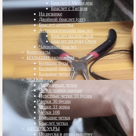
Браслет с Медведем
Браслет с Тигром
На резинке
Двойной браслет (сет)
Браслет-цепочка
Астрологический браслет
Браслет на руку Лев
Браслет на руку Овен
Чакровый браслет
Комплекты
БОЛЬШИЕ украшения
Большие бусы
Большой браслет
Большие четки
ЧЕТКИ
Деревянные четки
Четки православные
Перстные четки 10 бусин
Четки 30 бусин
Четки 33 зерна
Четки 108
Большие четки
Браслет четки
АКСЕССУАРЫ
Подвеска в авто / машину