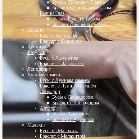
Бусы с Тигровым Глазом
Браслет с Тигровым Глазом
Бычий Глаз
Бусы с Бычьим Глазом
Браслет с Бычьим Глазом
Кианит
Бусы с Кианитом
Браслет с Кианитом
Кунцит
Лазурит
Бусы с Лазуритом
Браслет с Лазуритом
Лепидолит
Лунный камень
Бусы с Лунным камнем
Браслет с Лунным камнем
Лабрадор
Бусы с Лабрадором
Браслет с Лабрадором
Адуляр
Бусы с Адуляром
Браслет с Адуляром
Малахит
Бусы из Малахита
Браслет с Малахитом