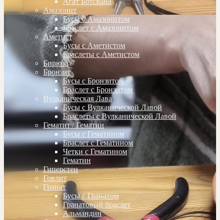
Агат Ботсвана
Амазонит
Бусы с Амазонитом
Браслет с Амазонитом
Аметист
Бусы с Аметистом
Браслеты с Аметистом
Бирюза
Бронзит
Бусы с Бронзитом
Браслет с Бронзитом
Вулканическая Лава
Бусы с Вулканической Лавой
Браслеты с Вулканической Лавой
Гематит / Гематин
Бусы с Гематином
Браслет с Гематином
Четки с Гематином
Гематин
Гиперстен
Говлит
Гранат
Бусы с Гранатом
Гранатовый браслет
Альмандин