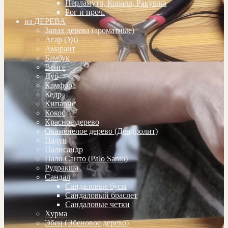
Перламутр, Коралл, Ракушка
Рог и проч.
из ДЕРЕВА
Запах дерева (ароматные)
Агар (Уд)
Амарант
Бамбук
Венге
Дуб
Камфора
Кедр
Кипарис
Кокос
Красное дерево
Окаменелое дерево (Дендролит)
Падук
Палисандр
Пало Санто (Palo Santo)
Рудракша
Сандал
Сандаловые бусы
Сандаловый браслет
Сандаловые четки
Хурма
Эбен (Эбеновое дерево)