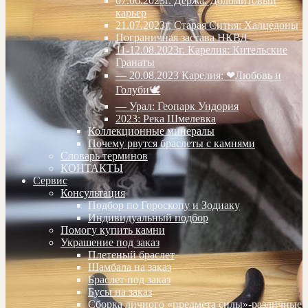
07.06.2023г. Дёржа. Доломитовый
карьер
21.07.2023г. Старая Ситня: Халцедоны
Пограничная застава НКВД
11-12.08.2023г. Карелия: Кительские
Гранаты
— 20.08.2023 Карелия: ❤Любовь и
Голуби🕊
— Урал: Геопарк Ундория
2023: Река Шмелевка
Коллекционные минералы
Почему рвутся браслеты с камнями
Словарь терминов
КОНТАКТЫ
Сервис
Консультация
Подбор по Гороскопу и Зодиаку
Индивидуальный подбор
Помогу купить камни
Украшение под заказ
Плетеный браслет
Шамбала на заказ
Браслет под заказ
Бусы на заказ
Сборка личного «предмета силы»-различные