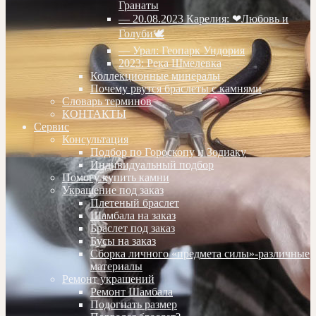
Гранаты
— 20.08.2023 Карелия: ❤Любовь и
Голуби🕊
— Урал: Геопарк Ундория
2023: Река Шмелевка
Коллекционные минералы
Почему рвутся браслеты с камнями
Словарь терминов
КОНТАКТЫ
Сервис
Консультация
Подбор по Гороскопу и Зодиаку
Индивидуальный подбор
Помогу купить камни
Украшение под заказ
Плетеный браслет
Шамбала на заказ
Браслет под заказ
Бусы на заказ
Сборка личного «предмета силы»-различные
материалы
Ремонт украшений
Ремонт Шамбала
Подогнать размер