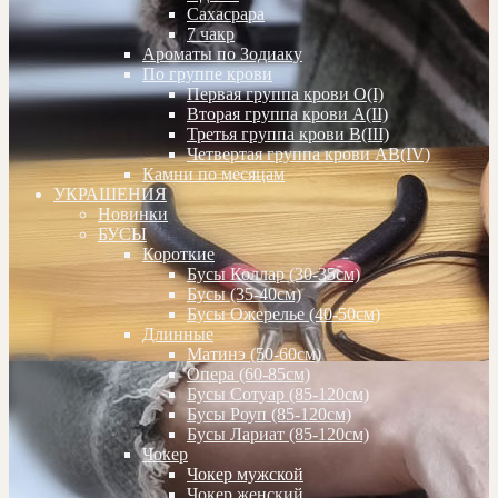
Сахасрара
7 чакр
Ароматы по Зодиаку
По группе крови
Первая группа крови О(I)
Вторая группа крови А(II)
Третья группа крови В(III)
Четвертая группа крови АВ(IV)
Камни по месяцам
УКРАШЕНИЯ
Новинки
БУСЫ
Короткие
Бусы Коллар (30-35см)
Бусы (35-40см)
Бусы Ожерелье (40-50см)
Длинные
Матинэ (50-60см)
Опера (60-85см)
Бусы Сотуар (85-120см)
Бусы Роуп (85-120см)
Бусы Лариат (85-120см)
Чокер
Чокер мужской
Чокер женский