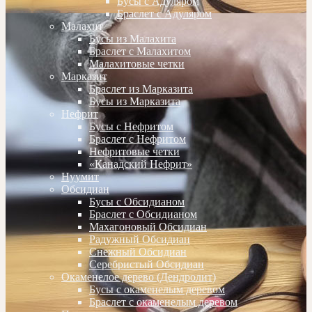
Бусы с Адуляром
Браслет с Адуляром
Малахит
Бусы из Малахита
Браслет с Малахитом
Малахитовые четки
Марказит
Браслет из Марказита
Бусы из Марказита
Нефрит
Бусы с Нефритом
Браслет с Нефритом
Нефритовые четки
«Канадский Нефрит»
Нуумит
Обсидиан
Бусы с Обсидианом
Браслет с Обсидианом
Махагоновый Обсидиан
Радужный Обсидиан
Снежный Обсидиан
Серебристый Обсидиан
Окаменелое дерево (Дендролит)
Бусы с окаменелым деревом
Браслет с окаменелым деревом