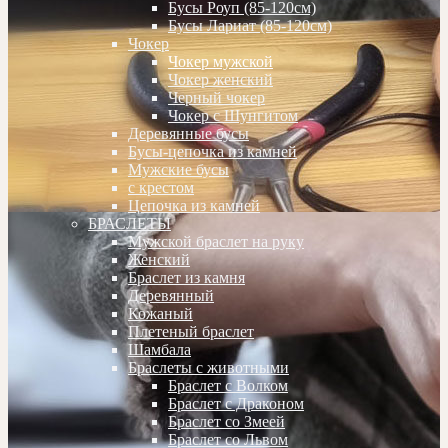
Бусы Роуп (85-120см)
Бусы Лариат (85-120см)
Чокер
Чокер мужской
Чокер женский
Черный чокер
Чокер с Шунгитом
Деревянные бусы
Бусы-цепочка из камней
Мужские бусы
с крестом
Цепочка из камней
БРАСЛЕТЫ
Мужской браслет на руку
Женский
Браслет из камня
Деревянный
Кожаный
Плетеный браслет
Шамбала
Браслеты с животными
Браслет с Волком
Браслет с Драконом
Браслет со Змеей
Браслет со Львом