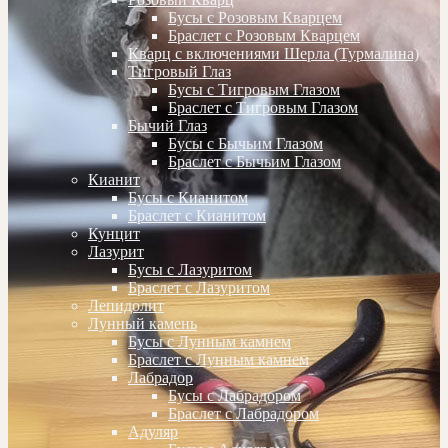
Бусы с Розовым Кварцем
Браслет с Розовым Кварцем
Кварц с включениями Шерла (Турмалина)
Тигровый Глаз
Бусы с Тигровым Глазом
Браслет с Тигровым Глазом
Бычий Глаз
Бусы с Бычьим Глазом
Браслет с Бычьим Глазом
Кианит
Бусы с Кианитом
Браслет с Кианитом
Кунцит
Лазурит
Бусы с Лазуритом
Браслет с Лазуритом
Лепидолит
Лунный камень
Бусы с Лунным камнем
Браслет с Лунным камнем
Лабрадор
Бусы с Лабрадором
Браслет с Лабрадором
Адуляр