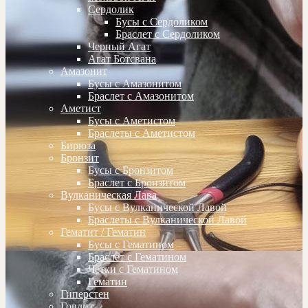
Сердолик
Бусы с Сердоликом
Браслет с Сердоликом
Черный Агат
Агат Ботсвана
Амазонит
Бусы с Амазонитом
Браслет с Амазонитом
Аметист
Бусы с Аметистом
Браслеты с Аметистом
Бирюза
Бронзит
Бусы с Бронзитом
Браслет с Бронзитом
Вулканическая Лава
Бусы с Вулканической Лавой
Браслеты с Вулканической Лавой
Гематит / Гематин
Бусы с Гематином
Браслет с Гематином
Четки с Гематином
Гематин
Гиперстен
Говлит