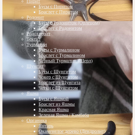
Пирит
Бусы с Пиритом
Браслет с Пиритом
Родонит
Бусы с Родонитом (Орлецом)
Браслет с Родонитом
Родохрозит
Тектит
Турмалин
Бусы с Турмалином
Браслет с Турмалином
Черный Турмалин (Шерл)
Шунгит
Бусы с Шунгитом
Чокер с Шунгитом
Браслет из Шунгита
Четки с Шунгитом
Яшма
Бусы с Яшмой
Браслет из Яшмы
Красная Яшма
Зеленая Яшма / Камбаба
Органика
Янтарь
Окаменелое дерево (Дендролит)