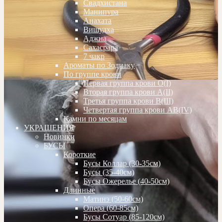
Свадхистана
Манипура
Анахата
Вишудха
Аджна
Сахасрара
7 чакр
Ароматы по Зодиаку
По группе крови
Первая группа крови О(I)
Вторая группа крови А(II)
Третья группа крови В(III)
Четвертая группа крови АВ(IV)
Камни по месяцам
УКРАШЕНИЯ
Новинки
БУСЫ
Короткие
Бусы Коллар (30-35см)
Бусы (35-40см)
Бусы Ожерелье (40-50см)
Длинные
Матинэ (50-60см)
Опера (60-85см)
Бусы Сотуар (85-120см)