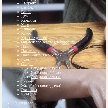
Амарант
Бамбук
Венге
Дуб
Камфора
Кедр
Кипарис
Кокос
Красное дерево
Окаменелое дерево (Дендролит)
Падук
Палисандр
Пало Санто (Palo Santo)
Рудракша
Сандал
Сандаловые бусы
Сандаловый браслет
Сандаловые четки
Хурма
Эбен (Эбеновое дерево)
Эвкалипт
БУМАГА
0
₽
0 товаров