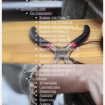
Порвался браслет?
Резиновый браслет
Подобрать себе
По Гороскопу
Камни для Овна ♈️
Камни для Тельца ♉️
Камни для Близнецов ♊️
Камни для Рака ♋️
Камни для Льва ♌️
Камни для Девы ♍️
Камни для Весов ♎️
Камни для Скорпиона ♏️
Камни для Змееносца ⛎
Камни для Стрельца ♐️
Камни для Козерога ♑️
Камни для Водолея ♒️
Камни для Рыб ♓️
По чакрам
Муладхара
Свадхистана
Манипура
Анахата
Вишудха
Аджна