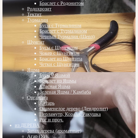
Браслет с Родонитом
Родохрозит
Тектит
Турмалин
Бусы с Турмалином
Браслет с Турмалином
Черный Турмалин (Шерл)
Шунгит
Бусы с Шунгитом
Чокер с Шунгитом
Браслет из Шунгита
Четки с Шунгитом
Яшма
Бусы с Яшмой
Браслет из Яшмы
Красная Яшма
Зеленая Яшма / Камбаба
Органика
Янтарь
Окаменелое дерево (Дендролит)
Перламутр, Коралл, Ракушка
Рог и проч.
из ДЕРЕВА
Запах дерева (ароматные)
Агар (Уд)