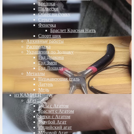
Брелоки
Подвески
Обвес на сумку
Серьги
Фенечка
Браслет Красная Нить
Спорт шик
Архивные работы
Распродажа
Украшения по Зодиаку
Год Дракона
Год Змеи
Год Лошади
Металлы
Нержавеющая сталь
Латунь
Медь
из КАМНЕЙ
Агат
Бусы с Агатом
Браслет с Агатом
Четки с Агатом
Голубой Агат
Индийский агат
Моховой Агат