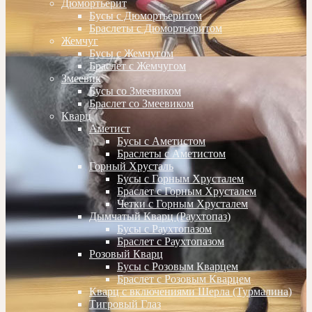
Дюмортьерит
Бусы с Дюмортьеритом
Браслеты с Дюмортьеритом
Жемчуг
Бусы с Жемчугом
Браслет с Жемчугом
Змеевик
Бусы со Змеевиком
Браслет со Змеевиком
Кварц
Аметист
Бусы с Аметистом
Браслеты с Аметистом
Горный Хрусталь
Бусы с Горным Хрусталем
Браслет с Горным Хрусталем
Четки с Горным Хрусталем
Дымчатый Кварц (Раухтопаз)
Бусы с Раухтопазом
Браслет с Раухтопазом
Розовый Кварц
Бусы с Розовым Кварцем
Браслет с Розовым Кварцем
Кварц с включениями Шерла (Турмалина)
Тигровый Глаз