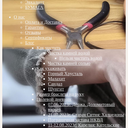
Эвкалипт
БУМАГА
О нас
Оплата и Доставка
Гарантии
Отзывы
Сертификаты
Блог
Как чистить
Чистка камней водой
Нельзя чистить водой
Чистка камней солью
Как ухаживать
Горный Хрусталь
Малахит
Сандал
Шунгит
Размер браслета на руку
Полевой дневник
07.06.2023г. Дёржа. Доломитовый
карьер
21.07.2023г. Старая Ситня: Халцедоны
Пограничная застава НКВД
11-12.08.2023г. Карелия: Кительские