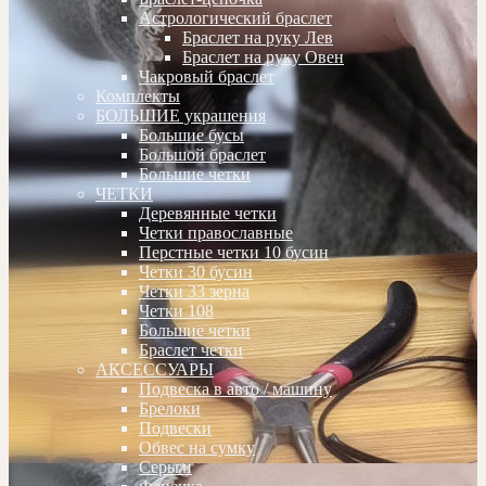
Астрологический браслет
Браслет на руку Лев
Браслет на руку Овен
Чакровый браслет
Комплекты
БОЛЬШИЕ украшения
Большие бусы
Большой браслет
Большие четки
ЧЕТКИ
Деревянные четки
Четки православные
Перстные четки 10 бусин
Четки 30 бусин
Четки 33 зерна
Четки 108
Большие четки
Браслет четки
АКСЕССУАРЫ
Подвеска в авто / машину
Брелоки
Подвески
Обвес на сумку
Серьги