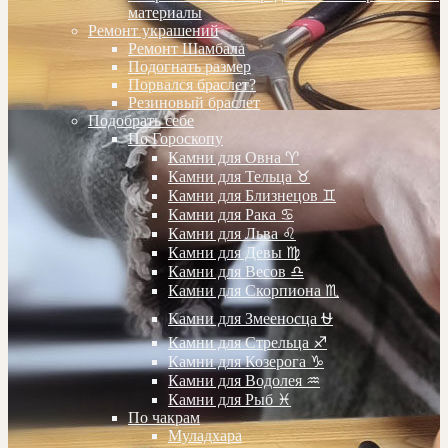
материалы
Ремонт украшений
Ремонт Шамбала
Подогнать размер
Порвался браслет?
Резиновый браслет
Подобрать себе
По Гороскопу
Камни для Овна ♈️
Камни для Тельца ♉️
Камни для Близнецов ♊️
Камни для Рака ♋️
Камни для Льва ♌️
Камни для Девы ♍️
Камни для Весов ♎️
Камни для Скорпиона ♏️
Камни для Змееносца ⛎
Камни для Стрельца ♐️
Камни для Козерога ♑️
Камни для Водолея ♒️
Камни для Рыб ♓️
По чакрам
Муладхара