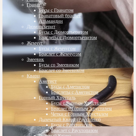
Гранат
Бусы с Гранатом
Гранатовый браслет
Альмандин
Дюмортьерит
Бусы с Дюмортьеритом
Браслеты с Дюмортьеритом
Жемчуг
Бусы с Жемчугом
Браслет с Жемчугом
Змеевик
Бусы со Змеевиком
Браслет со Змеевиком
Кварц
Аметист
Бусы с Аметистом
Браслеты с Аметистом
Горный Хрусталь
Бусы с Горным Хрусталем
Браслет с Горным Хрусталем
Четки с Горным Хрусталем
Дымчатый Кварц (Раухтопаз)
Бусы с Раухтопазом
Браслет с Раухтопазом
Розовый Кварц