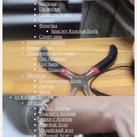
Брелоки
Подвески
Обвес на сумку
Серьги
Фенечка
Браслет Красная Нить
Спорт шик
Архивные работы
Распродажа
Украшения по Зодиаку
Год Дракона
Год Змеи
Год Лошади
Металлы
Нержавеющая сталь
Латунь
Медь
из КАМНЕЙ
Агат
Бусы с Агатом
Браслет с Агатом
Четки с Агатом
Голубой Агат
Индийский агат
Моховой Агат