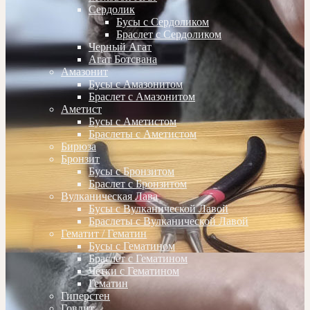
Сердолик
Бусы с Сердоликом
Браслет с Сердоликом
Черный Агат
Агат Ботсвана
Амазонит
Бусы с Амазонитом
Браслет с Амазонитом
Аметист
Бусы с Аметистом
Браслеты с Аметистом
Бирюза
Бронзит
Бусы с Бронзитом
Браслет с Бронзитом
Вулканическая Лава
Бусы с Вулканической Лавой
Браслеты с Вулканической Лавой
Гематит / Гематин
Бусы с Гематином
Браслет с Гематином
Четки с Гематином
Гематин
Гиперстен
Говлит