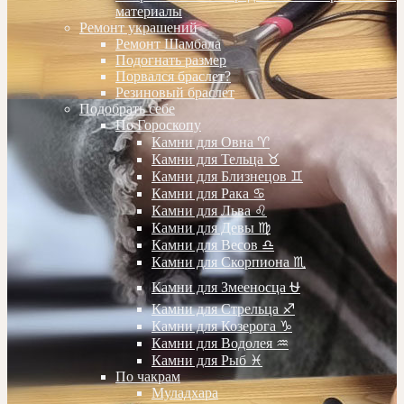
материалы
Ремонт украшений
Ремонт Шамбала
Подогнать размер
Порвался браслет?
Резиновый браслет
Подобрать себе
По Гороскопу
Камни для Овна ♈️
Камни для Тельца ♉️
Камни для Близнецов ♊️
Камни для Рака ♋️
Камни для Льва ♌️
Камни для Девы ♍️
Камни для Весов ♎️
Камни для Скорпиона ♏️
Камни для Змееносца ⛎
Камни для Стрельца ♐️
Камни для Козерога ♑️
Камни для Водолея ♒️
Камни для Рыб ♓️
По чакрам
Муладхара