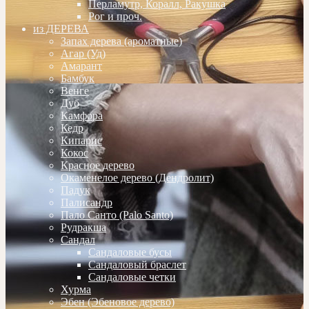
Перламутр, Коралл, Ракушка
Рог и проч.
из ДЕРЕВА
Запах дерева (ароматные)
Агар (Уд)
Амарант
Бамбук
Венге
Дуб
Камфора
Кедр
Кипарис
Кокос
Красное дерево
Окаменелое дерево (Дендролит)
Падук
Палисандр
Пало Санто (Palo Santo)
Рудракша
Сандал
Сандаловые бусы
Сандаловый браслет
Сандаловые четки
Хурма
Эбен (Эбеновое дерево)