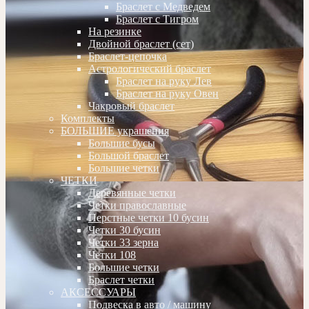
Браслет с Медведем
Браслет с Тигром
На резинке
Двойной браслет (сет)
Браслет-цепочка
Астрологический браслет
Браслет на руку Лев
Браслет на руку Овен
Чакровый браслет
Комплекты
БОЛЬШИЕ украшения
Большие бусы
Большой браслет
Большие четки
ЧЕТКИ
Деревянные четки
Четки православные
Перстные четки 10 бусин
Четки 30 бусин
Четки 33 зерна
Четки 108
Большие четки
Браслет четки
АКСЕССУАРЫ
Подвеска в авто / машину