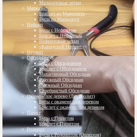
Малахитовые четки
Марказит
Браслет из Марказита
Бусы из Марказита
Нефрит
Бусы с Нефритом
Браслет с Нефритом
Нефритовые четки
«Канадский Нефрит»
Нуумит
Обсидиан
Бусы с Обсидианом
Браслет с Обсидианом
Махагоновый Обсидиан
Радужный Обсидиан
Снежный Обсидиан
Серебристый Обсидиан
Окаменелое дерево (Дендролит)
Бусы с окаменелым деревом
Браслет с окаменелым деревом
Пирит
Бусы с Пиритом
Браслет с Пиритом
Родонит
Бусы с Родонитом (Орлецом)