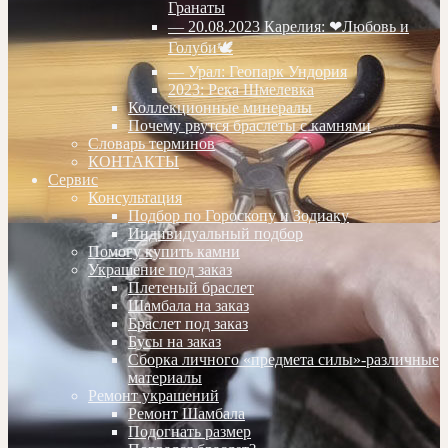
Гранаты
— 20.08.2023 Карелия: ❤Любовь и
Голуби🕊
— Урал: Геопарк Ундория
2023: Река Шмелевка
Коллекционные минералы
Почему рвутся браслеты с камнями
Словарь терминов
КОНТАКТЫ
Сервис
Консультация
Подбор по Гороскопу и Зодиаку
Индивидуальный подбор
Помогу купить камни
Украшение под заказ
Плетеный браслет
Шамбала на заказ
Браслет под заказ
Бусы на заказ
Сборка личного «предмета силы»-различные
материалы
Ремонт украшений
Ремонт Шамбала
Подогнать размер