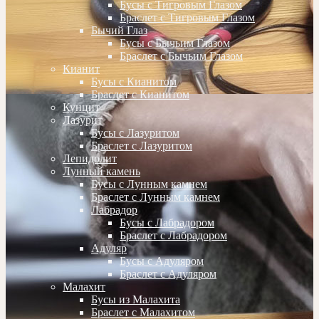
Бусы с Тигровым Глазом
Браслет с Тигровым Глазом
Бычий Глаз
Бусы с Бычьим Глазом
Браслет с Бычьим Глазом
Кианит
Бусы с Кианитом
Браслет с Кианитом
Кунцит
Лазурит
Бусы с Лазуритом
Браслет с Лазуритом
Лепидолит
Лунный камень
Бусы с Лунным камнем
Браслет с Лунным камнем
Лабрадор
Бусы с Лабрадором
Браслет с Лабрадором
Адуляр
Бусы с Адуляром
Браслет с Адуляром
Малахит
Бусы из Малахита
Браслет с Малахитом