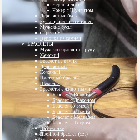
Черный чокер
Чокер с Шунгитом
Деревянные бусы
Бусы-цепочка из камней
Мужские бусы
с крестом
Цепочка из камней
БРАСЛЕТЫ
Мужской браслет на руку
Женский
Браслет из камня
Деревянный
Кожаный
Плетеный браслет
Шамбала
Браслеты с животными
Браслет с Волком
Браслет с Драконом
Браслет со Змеей
Браслет со Львом
Браслет с Медведем
Браслет с Тигром
На резинке
Двойной браслет (сет)
Браслет-цепочка