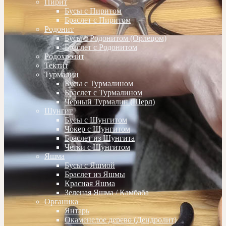
Пирит
Бусы с Пиритом
Браслет с Пиритом
Родонит
Бусы с Родонитом (Орлецом)
Браслет с Родонитом
Родохрозит
Тектит
Турмалин
Бусы с Турмалином
Браслет с Турмалином
Черный Турмалин (Шерл)
Шунгит
Бусы с Шунгитом
Чокер с Шунгитом
Браслет из Шунгита
Четки с Шунгитом
Яшма
Бусы с Яшмой
Браслет из Яшмы
Красная Яшма
Зеленая Яшма / Камбаба
Органика
Янтарь
Окаменелое дерево (Дендролит)