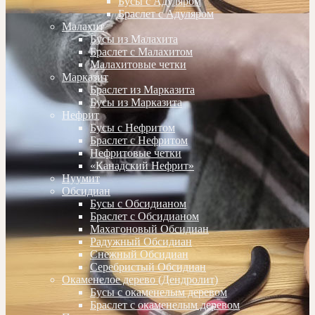
Бусы с Адуляром
Браслет с Адуляром
Малахит
Бусы из Малахита
Браслет с Малахитом
Малахитовые четки
Марказит
Браслет из Марказита
Бусы из Марказита
Нефрит
Бусы с Нефритом
Браслет с Нефритом
Нефритовые четки
«Канадский Нефрит»
Нуумит
Обсидиан
Бусы с Обсидианом
Браслет с Обсидианом
Махагоновый Обсидиан
Радужный Обсидиан
Снежный Обсидиан
Серебристый Обсидиан
Окаменелое дерево (Дендролит)
Бусы с окаменелым деревом
Браслет с окаменелым деревом