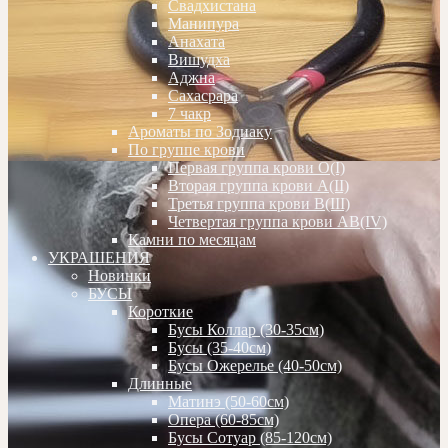
Свадхистана
Манипура
Анахата
Вишудха
Аджна
Сахасрара
7 чакр
Ароматы по Зодиаку
По группе крови
Первая группа крови О(I)
Вторая группа крови А(II)
Третья группа крови В(III)
Четвертая группа крови АВ(IV)
Камни по месяцам
УКРАШЕНИЯ
Новинки
БУСЫ
Короткие
Бусы Коллар (30-35см)
Бусы (35-40см)
Бусы Ожерелье (40-50см)
Длинные
Матинэ (50-60см)
Опера (60-85см)
Бусы Сотуар (85-120см)