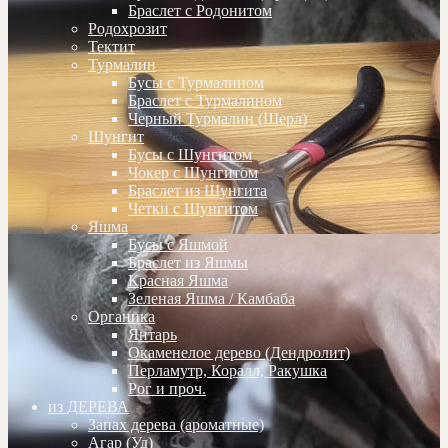
Браслет с Родонитом
Родохрозит
Тектит
Турмалин
Бусы с Турмалином
Браслет с Турмалином
Черный Турмалин (Шерл)
Шунгит
Бусы с Шунгитом
Чокер с Шунгитом
Браслет из Шунгита
Четки с Шунгитом
Яшма
Бусы с Яшмой
Браслет из Яшмы
Красная Яшма
Зеленая Яшма / Камбаба
Органика
Янтарь
Окаменелое дерево (Дендролит)
Перламутр, Коралл, Ракушка
Рог и проч.
из ДЕРЕВА
Запах дерева (ароматные)
Агар (Уд)