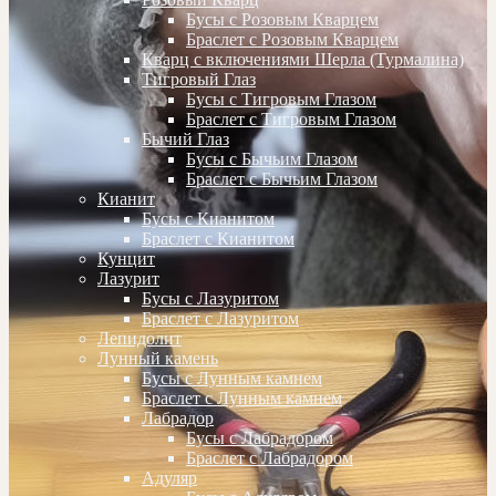
Бусы с Розовым Кварцем
Браслет с Розовым Кварцем
Кварц с включениями Шерла (Турмалина)
Тигровый Глаз
Бусы с Тигровым Глазом
Браслет с Тигровым Глазом
Бычий Глаз
Бусы с Бычьим Глазом
Браслет с Бычьим Глазом
Кианит
Бусы с Кианитом
Браслет с Кианитом
Кунцит
Лазурит
Бусы с Лазуритом
Браслет с Лазуритом
Лепидолит
Лунный камень
Бусы с Лунным камнем
Браслет с Лунным камнем
Лабрадор
Бусы с Лабрадором
Браслет с Лабрадором
Адуляр