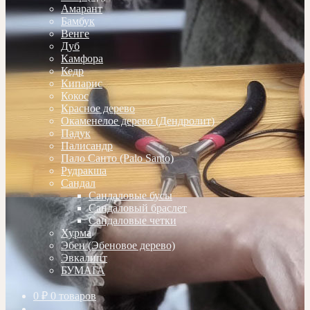
Амарант
Бамбук
Венге
Дуб
Камфора
Кедр
Кипарис
Кокос
Красное дерево
Окаменелое дерево (Дендролит)
Падук
Палисандр
Пало Санто (Palo Santo)
Рудракша
Сандал
Сандаловые бусы
Сандаловый браслет
Сандаловые четки
Хурма
Эбен (Эбеновое дерево)
Эвкалипт
БУМАГА
0
₽
0 товаров