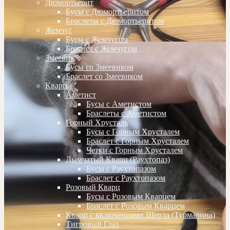
Дюмортьерит
Бусы с Дюмортьеритом
Браслеты с Дюмортьеритом
Жемчуг
Бусы с Жемчугом
Браслет с Жемчугом
Змеевик
Бусы со Змеевиком
Браслет со Змеевиком
Кварц
Аметист
Бусы с Аметистом
Браслеты с Аметистом
Горный Хрусталь
Бусы с Горным Хрусталем
Браслет с Горным Хрусталем
Четки с Горным Хрусталем
Дымчатый Кварц (Раухтопаз)
Бусы с Раухтопазом
Браслет с Раухтопазом
Розовый Кварц
Бусы с Розовым Кварцем
Браслет с Розовым Кварцем
Кварц с включениями Шерла (Турмалина)
Тигровый Глаз