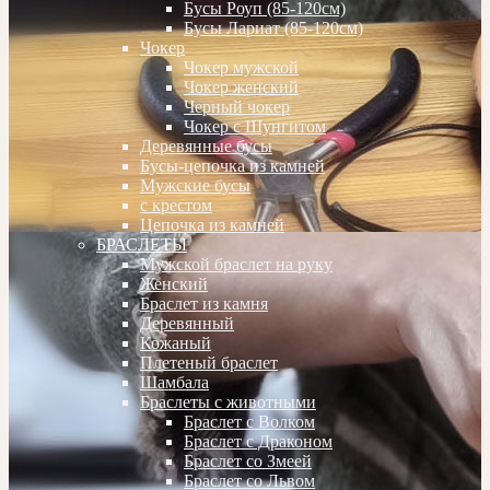
Бусы Роуп (85-120см)
Бусы Лариат (85-120см)
Чокер
Чокер мужской
Чокер женский
Черный чокер
Чокер с Шунгитом
Деревянные бусы
Бусы-цепочка из камней
Мужские бусы
с крестом
Цепочка из камней
БРАСЛЕТЫ
Мужской браслет на руку
Женский
Браслет из камня
Деревянный
Кожаный
Плетеный браслет
Шамбала
Браслеты с животными
Браслет с Волком
Браслет с Драконом
Браслет со Змеей
Браслет со Львом