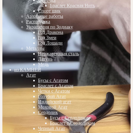
Фенечка
Браслет Красная Нить
Спорт шик
Архивные работы
Распродажа
Украшения по Зодиаку
Год Дракона
Год Змеи
Год Лошади
Металлы
Нержавеющая сталь
Латунь
Медь
из КАМНЕЙ
Агат
Бусы с Агатом
Браслет с Агатом
Четки с Агатом
Голубой Агат
Индийский агат
Моховой Агат
Сердолик
Бусы с Сердоликом
Браслет с Сердоликом
Черный Агат