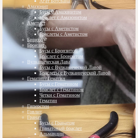
Агат Ботсвана
Амазонит
Бусы с Амазонитом
Браслет с Амазонитом
Аметист
Бусы с Аметистом
Браслеты с Аметистом
Бирюза
Бронзит
Бусы с Бронзитом
Браслет с Бронзитом
Вулканическая Лава
Бусы с Вулканической Лавой
Браслеты с Вулканической Лавой
Гематит / Гематин
Бусы с Гематином
Браслет с Гематином
Четки с Гематином
Гематин
Гиперстен
Говлит
Гранат
Бусы с Гранатом
Гранатовый браслет
Альмандин