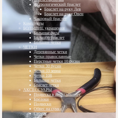
Астрологический браслет
Браслет на руку Лев
Браслет на руку Овен
Чакровый браслет
Комплекты
БОЛЬШИЕ украшения
Большие бусы
Большой браслет
Большие четки
ЧЕТКИ
Деревянные четки
Четки православные
Перстные четки 10 бусин
Четки 30 бусин
Четки 33 зерна
Четки 108
Большие четки
Браслет четки
АКСЕССУАРЫ
Подвеска в авто / машину
Брелоки
Подвески
Обвес на сумку
Серьги