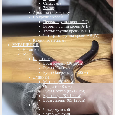
Сахасрара
7 чакр
Ароматы по Зодиаку
По группе крови
Первая группа крови О(I)
Вторая группа крови А(II)
Третья группа крови В(III)
Четвертая группа крови АВ(IV)
Камни по месяцам
УКРАШЕНИЯ
Новинки
БУСЫ
Короткие
Бусы Коллар (30-35см)
Бусы (35-40см)
Бусы Ожерелье (40-50см)
Длинные
Матинэ (50-60см)
Опера (60-85см)
Бусы Сотуар (85-120см)
Бусы Роуп (85-120см)
Бусы Лариат (85-120см)
Чокер
Чокер мужской
Чокер женский