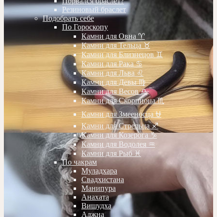
Порвался браслет?
Резиновый браслет
Подобрать себе
По Гороскопу
Камни для Овна ♈️
Камни для Тельца ♉️
Камни для Близнецов ♊️
Камни для Рака ♋️
Камни для Льва ♌️
Камни для Девы ♍️
Камни для Весов ♎️
Камни для Скорпиона ♏️
Камни для Змееносца ⛎
Камни для Стрельца ♐️
Камни для Козерога ♑️
Камни для Водолея ♒️
Камни для Рыб ♓️
По чакрам
Муладхара
Свадхистана
Манипура
Анахата
Вишудха
Аджна