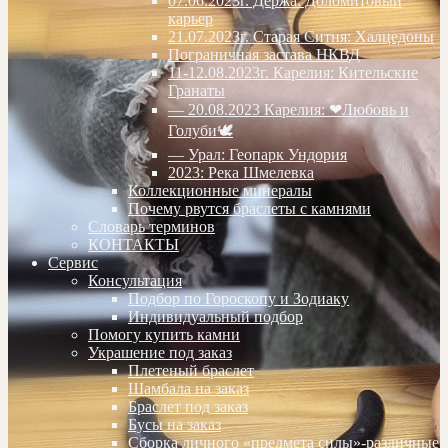
07.06.2023г. Дёржа. Доломитовый
карьер
21.07.2023г. Старая Ситня: Халцедоны
Пограничная застава НКВД
11-12.08.2023г. Карелия: Кительские
Гранаты
— 20.08.2023 Карелия: ❤Любовь и
Голуби🕊
— Урал: Геопарк Ундория
2023: Река Шмелевка
Коллекционные минералы
Почему рвутся браслеты с камнями
Словарь терминов
КОНТАКТЫ
Сервис
Консультация
Подбор по Гороскопу и Зодиаку
Индивидуальный подбор
Помогу купить камни
Украшение под заказ
Плетеный браслет
Шамбала на заказ
Браслет под заказ
Бусы на заказ
Сборка личного «предмета силы»-различные