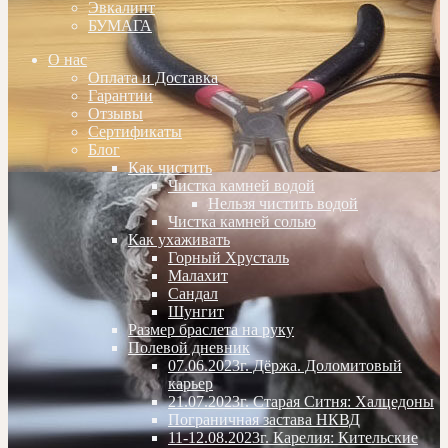
Эвкалипт
БУМАГА
О нас
Оплата и Доставка
Гарантии
Отзывы
Сертификаты
Блог
Как чистить
Чистка камней водой
Нельзя чистить водой
Чистка камней солью
Как ухаживать
Горный Хрусталь
Малахит
Сандал
Шунгит
Размер браслета на руку
Полевой дневник
07.06.2023г. Дёржа. Доломитовый
карьер
21.07.2023г. Старая Ситня: Халцедоны
Пограничная застава НКВД
11-12.08.2023г. Карелия: Кительские