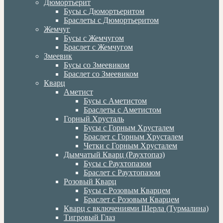
Дюмортьерит
Бусы с Дюмортьеритом
Браслеты с Дюмортьеритом
Жемчуг
Бусы с Жемчугом
Браслет с Жемчугом
Змеевик
Бусы со Змеевиком
Браслет со Змеевиком
Кварц
Аметист
Бусы с Аметистом
Браслеты с Аметистом
Горный Хрусталь
Бусы с Горным Хрусталем
Браслет с Горным Хрусталем
Четки с Горным Хрусталем
Дымчатый Кварц (Раухтопаз)
Бусы с Раухтопазом
Браслет с Раухтопазом
Розовый Кварц
Бусы с Розовым Кварцем
Браслет с Розовым Кварцем
Кварц с включениями Шерла (Турмалина)
Тигровый Глаз