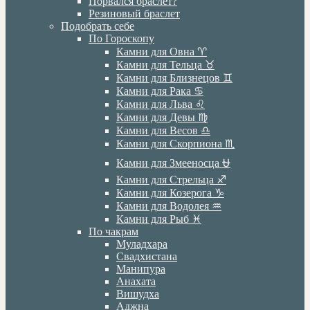
Порвался браслет?
Резиновый браслет
Подобрать себе
По Гороскопу
Камни для Овна ♈️
Камни для Тельца ♉️
Камни для Близнецов ♊️
Камни для Рака ♋️
Камни для Льва ♌️
Камни для Девы ♍️
Камни для Весов ♎️
Камни для Скорпиона ♏️
Камни для Змееносца ⛎
Камни для Стрельца ♐️
Камни для Козерога ♑️
Камни для Водолея ♒️
Камни для Рыб ♓️
По чакрам
Муладхара
Свадхистана
Манипура
Анахата
Вишудха
Аджна