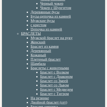
Черный чокер
Чокер с Шунгитом
Деревянные бусы
Бусы-цепочка из камней
Мужские бусы
с крестом
Цепочка из камней
БРАСЛЕТЫ
Мужской браслет на руку
Женский
Браслет из камня
Деревянный
Кожаный
Плетеный браслет
Шамбала
Браслеты с животными
Браслет с Волком
Браслет с Драконом
Браслет со Змеей
Браслет со Львом
Браслет с Медведем
Браслет с Тигром
На резинке
Двойной браслет (сет)
Браслет-цепочка