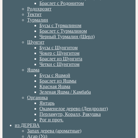
Браслет с Родонитом
Родохрозит
Тектит
Турмалин
Бусы с Турмалином
Браслет с Турмалином
Черный Турмалин (Шерл)
Шунгит
Бусы с Шунгитом
Чокер с Шунгитом
Браслет из Шунгита
Четки с Шунгитом
Яшма
Бусы с Яшмой
Браслет из Яшмы
Красная Яшма
Зеленая Яшма / Камбаба
Органика
Янтарь
Окаменелое дерево (Дендролит)
Перламутр, Коралл, Ракушка
Рог и проч.
из ДЕРЕВА
Запах дерева (ароматные)
Агар (Уд)