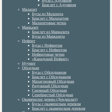
Бусы с Адуляром
Браслет с Адуляром
Малахит
Бусы из Малахита
Браслет с Малахитом
Малахитовые четки
Марказит
Браслет из Марказита
Бусы из Марказита
Нефрит
Бусы с Нефритом
Браслет с Нефритом
Нефритовые четки
«Канадский Нефрит»
Нуумит
Обсидиан
Бусы с Обсидианом
Браслет с Обсидианом
Махагоновый Обсидиан
Радужный Обсидиан
Снежный Обсидиан
Серебристый Обсидиан
Окаменелое дерево (Дендролит)
Бусы с окаменелым деревом
Браслет с окаменелым деревом