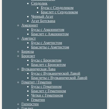
Сердолик
Бусы с Сердоликом
Браслет с Сердоликом
Черный Агат
Агат Ботсвана
Амазонит
Бусы с Амазонитом
Браслет с Амазонитом
Аметист
Бусы с Аметистом
Браслеты с Аметистом
Бирюза
Бронзит
Бусы с Бронзитом
Браслет с Бронзитом
Вулканическая Лава
Бусы с Вулканической Лавой
Браслеты с Вулканической Лавой
Гематит / Гематин
Бусы с Гематином
Браслет с Гематином
Четки с Гематином
Гематин
Гиперстен
Говлит