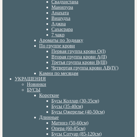
Свадхистана
Манипура
Анахата
Вишудха
Аджна
Сахасрара
7 чакр
Ароматы по Зодиаку
По группе крови
Первая группа крови О(I)
Вторая группа крови А(II)
Третья группа крови В(III)
Четвертая группа крови АВ(IV)
Камни по месяцам
УКРАШЕНИЯ
Новинки
БУСЫ
Короткие
Бусы Коллар (30-35см)
Бусы (35-40см)
Бусы Ожерелье (40-50см)
Длинные
Матинэ (50-60см)
Опера (60-85см)
Бусы Сотуар (85-120см)