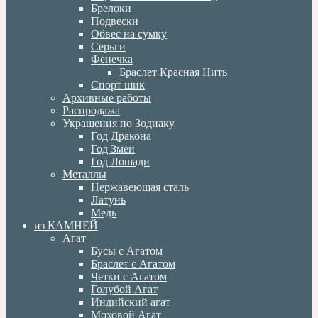
Брелоки
Подвески
Обвес на сумку
Серьги
Фенечка
Браслет Красная Нить
Спорт шик
Архивные работы
Распродажа
Украшения по Зодиаку
Год Дракона
Год Змеи
Год Лошади
Металлы
Нержавеющая сталь
Латунь
Медь
из КАМНЕЙ
Агат
Бусы с Агатом
Браслет с Агатом
Четки с Агатом
Голубой Агат
Индийский агат
Моховой Агат