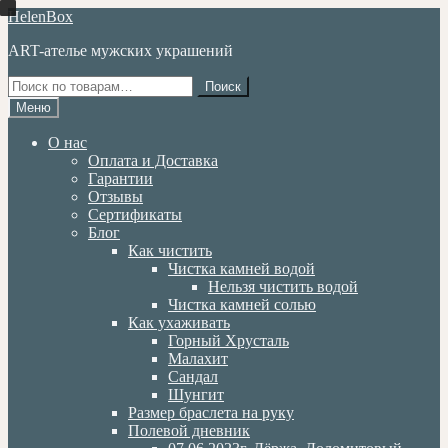
Перейти
Перейти
HelenBox
к
к
ART-ателье мужских украшений
навигации
содержимому
Искать:
Поиск
Меню
О нас
Оплата и Доставка
Гарантии
Отзывы
Сертификаты
Блог
Как чистить
Чистка камней водой
Нельзя чистить водой
Чистка камней солью
Как ухаживать
Горный Хрусталь
Малахит
Сандал
Шунгит
Размер браслета на руку
Полевой дневник