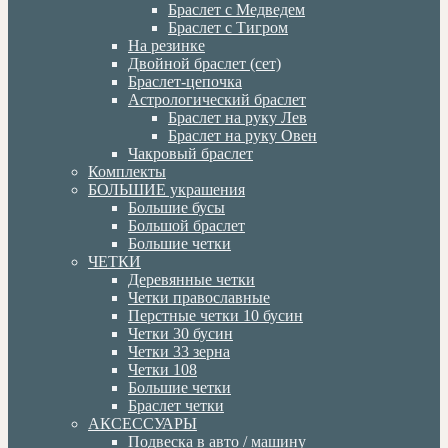
Браслет с Медведем
Браслет с Тигром
На резинке
Двойной браслет (сет)
Браслет-цепочка
Астрологический браслет
Браслет на руку Лев
Браслет на руку Овен
Чакровый браслет
Комплекты
БОЛЬШИЕ украшения
Большие бусы
Большой браслет
Большие четки
ЧЕТКИ
Деревянные четки
Четки православные
Перстные четки 10 бусин
Четки 30 бусин
Четки 33 зерна
Четки 108
Большие четки
Браслет четки
АКСЕССУАРЫ
Подвеска в авто / машину