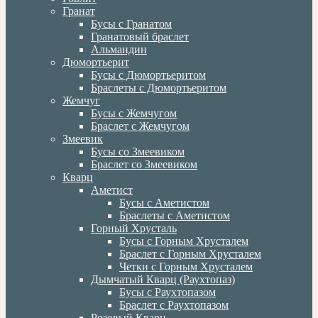
Гранат
Бусы с Гранатом
Гранатовый браслет
Альмандин
Дюмортьерит
Бусы с Дюмортьеритом
Браслеты с Дюмортьеритом
Жемчуг
Бусы с Жемчугом
Браслет с Жемчугом
Змеевик
Бусы со Змеевиком
Браслет со Змеевиком
Кварц
Аметист
Бусы с Аметистом
Браслеты с Аметистом
Горный Хрусталь
Бусы с Горным Хрусталем
Браслет с Горным Хрусталем
Четки с Горным Хрусталем
Дымчатый Кварц (Раухтопаз)
Бусы с Раухтопазом
Браслет с Раухтопазом
Розовый Кварц