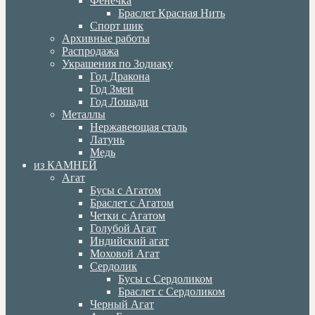
Фенечка
Браслет Красная Нить
Спорт шик
Архивные работы
Распродажа
Украшения по Зодиаку
Год Дракона
Год Змеи
Год Лошади
Металлы
Нержавеющая сталь
Латунь
Медь
из КАМНЕЙ
Агат
Бусы с Агатом
Браслет с Агатом
Четки с Агатом
Голубой Агат
Индийский агат
Моховой Агат
Сердолик
Бусы с Сердоликом
Браслет с Сердоликом
Черный Агат