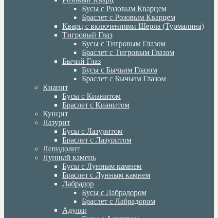
Бусы с Розовым Кварцем
Браслет с Розовым Кварцем
Кварц с включениями Шерла (Турмалина)
Тигровый Глаз
Бусы с Тигровым Глазом
Браслет с Тигровым Глазом
Бычий Глаз
Бусы с Бычьим Глазом
Браслет с Бычьим Глазом
Кианит
Бусы с Кианитом
Браслет с Кианитом
Кунцит
Лазурит
Бусы с Лазуритом
Браслет с Лазуритом
Лепидолит
Лунный камень
Бусы с Лунным камнем
Браслет с Лунным камнем
Лабрадор
Бусы с Лабрадором
Браслет с Лабрадором
Адуляр