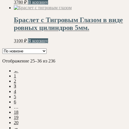
3780
₽
В корзину
Браслет с Тигровым Глазом в виде
ровных цилиндров 5мм.
3100
₽
В корзину
Сортировка:
Отображение 25–36 из 236
самые
←
недавние
1
2
3
4
5
6
…
18
19
20
→