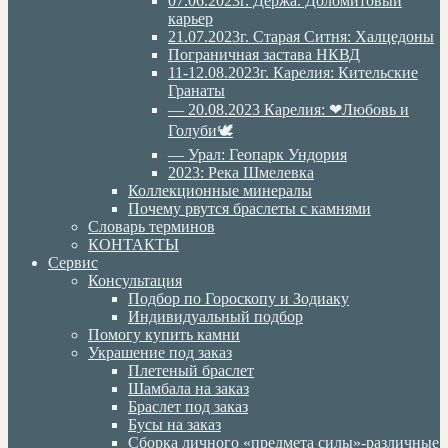
07.06.2023г. Дёржа. Доломитовый
карьер
21.07.2023г. Старая Ситня: Халцедоны
Пограничная застава НКВД
11-12.08.2023г. Карелия: Кительские
Гранаты
— 20.08.2023 Карелия: ❤Любовь и
Голуби🕊
— Урал: Геопарк Ундория
2023: Река Шмелевка
Коллекционные минералы
Почему рвутся браслеты с камнями
Словарь терминов
КОНТАКТЫ
Сервис
Консультация
Подбор по Гороскопу и Зодиаку
Индивидуальный подбор
Помогу купить камни
Украшение под заказ
Плетеный браслет
Шамбала на заказ
Браслет под заказ
Бусы на заказ
Сборка личного «предмета силы»-различные