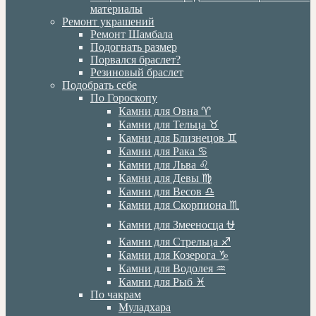
материалы
Ремонт украшений
Ремонт Шамбала
Подогнать размер
Порвался браслет?
Резиновый браслет
Подобрать себе
По Гороскопу
Камни для Овна ♈️
Камни для Тельца ♉️
Камни для Близнецов ♊️
Камни для Рака ♋️
Камни для Льва ♌️
Камни для Девы ♍️
Камни для Весов ♎️
Камни для Скорпиона ♏️
Камни для Змееносца ⛎
Камни для Стрельца ♐️
Камни для Козерога ♑️
Камни для Водолея ♒️
Камни для Рыб ♓️
По чакрам
Муладхара