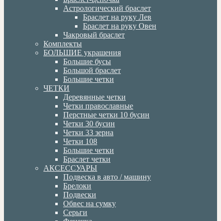
Астрологический браслет
Браслет на руку Лев
Браслет на руку Овен
Чакровый браслет
Комплекты
БОЛЬШИЕ украшения
Большие бусы
Большой браслет
Большие четки
ЧЕТКИ
Деревянные четки
Четки православные
Перстные четки 10 бусин
Четки 30 бусин
Четки 33 зерна
Четки 108
Большие четки
Браслет четки
АКСЕССУАРЫ
Подвеска в авто / машину
Брелоки
Подвески
Обвес на сумку
Серьги