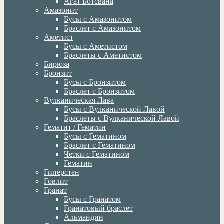
Агат Ботсвана
Амазонит
Бусы с Амазонитом
Браслет с Амазонитом
Аметист
Бусы с Аметистом
Браслеты с Аметистом
Бирюза
Бронзит
Бусы с Бронзитом
Браслет с Бронзитом
Вулканическая Лава
Бусы с Вулканической Лавой
Браслеты с Вулканической Лавой
Гематит / Гематин
Бусы с Гематином
Браслет с Гематином
Четки с Гематином
Гематин
Гиперстен
Говлит
Гранат
Бусы с Гранатом
Гранатовый браслет
Альмандин