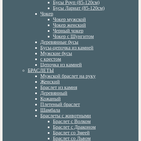
Бусы Роуп (85-120см)
Бусы Лариат (85-120см)
Чокер
Чокер мужской
Чокер женский
Черный чокер
Чокер с Шунгитом
Деревянные бусы
Бусы-цепочка из камней
Мужские бусы
с крестом
Цепочка из камней
БРАСЛЕТЫ
Мужской браслет на руку
Женский
Браслет из камня
Деревянный
Кожаный
Плетеный браслет
Шамбала
Браслеты с животными
Браслет с Волком
Браслет с Драконом
Браслет со Змеей
Браслет со Львом