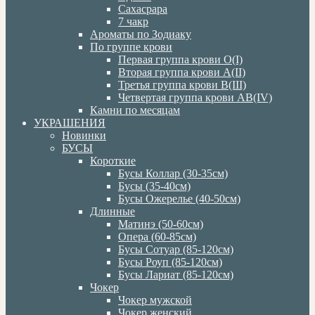
Сахасрара
7 чакр
Ароматы по Зодиаку
По группе крови
Первая группа крови О(I)
Вторая группа крови А(II)
Третья группа крови В(III)
Четвертая группа крови АВ(IV)
Камни по месяцам
УКРАШЕНИЯ
Новинки
БУСЫ
Короткие
Бусы Коллар (30-35см)
Бусы (35-40см)
Бусы Ожерелье (40-50см)
Длинные
Матинэ (50-60см)
Опера (60-85см)
Бусы Сотуар (85-120см)
Бусы Роуп (85-120см)
Бусы Лариат (85-120см)
Чокер
Чокер мужской
Чокер женский