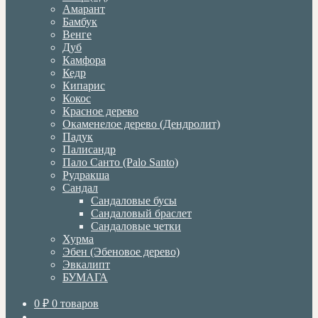
Амарант
Бамбук
Венге
Дуб
Камфора
Кедр
Кипарис
Кокос
Красное дерево
Окаменелое дерево (Дендролит)
Падук
Палисандр
Пало Санто (Palo Santo)
Рудракша
Сандал
Сандаловые бусы
Сандаловый браслет
Сандаловые четки
Хурма
Эбен (Эбеновое дерево)
Эвкалипт
БУМАГА
0
₽
0 товаров