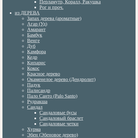
Перламутр, Коралл, Ракушка
Рог и проч.
из ДЕРЕВА
Запах дерева (ароматные)
Агар (Уд)
Амарант
Бамбук
Венге
Дуб
Камфора
Кедр
Кипарис
Кокос
Красное дерево
Окаменелое дерево (Дендролит)
Падук
Палисандр
Пало Санто (Palo Santo)
Рудракша
Сандал
Сандаловые бусы
Сандаловый браслет
Сандаловые четки
Хурма
Эбен (Эбеновое дерево)