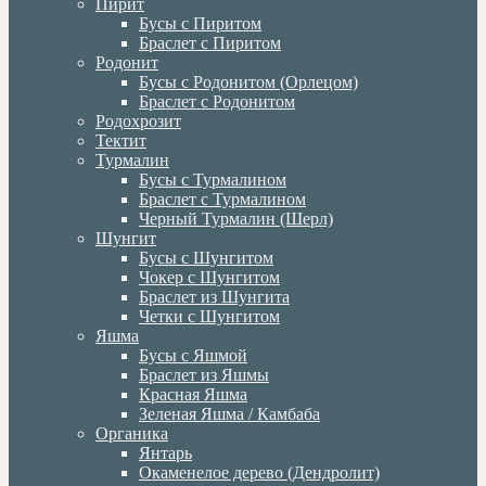
Пирит
Бусы с Пиритом
Браслет с Пиритом
Родонит
Бусы с Родонитом (Орлецом)
Браслет с Родонитом
Родохрозит
Тектит
Турмалин
Бусы с Турмалином
Браслет с Турмалином
Черный Турмалин (Шерл)
Шунгит
Бусы с Шунгитом
Чокер с Шунгитом
Браслет из Шунгита
Четки с Шунгитом
Яшма
Бусы с Яшмой
Браслет из Яшмы
Красная Яшма
Зеленая Яшма / Камбаба
Органика
Янтарь
Окаменелое дерево (Дендролит)