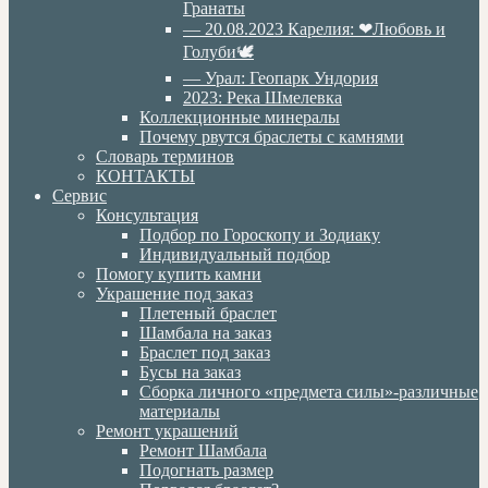
Гранаты
— 20.08.2023 Карелия: ❤Любовь и
Голуби🕊
— Урал: Геопарк Ундория
2023: Река Шмелевка
Коллекционные минералы
Почему рвутся браслеты с камнями
Словарь терминов
КОНТАКТЫ
Сервис
Консультация
Подбор по Гороскопу и Зодиаку
Индивидуальный подбор
Помогу купить камни
Украшение под заказ
Плетеный браслет
Шамбала на заказ
Браслет под заказ
Бусы на заказ
Сборка личного «предмета силы»-различные
материалы
Ремонт украшений
Ремонт Шамбала
Подогнать размер