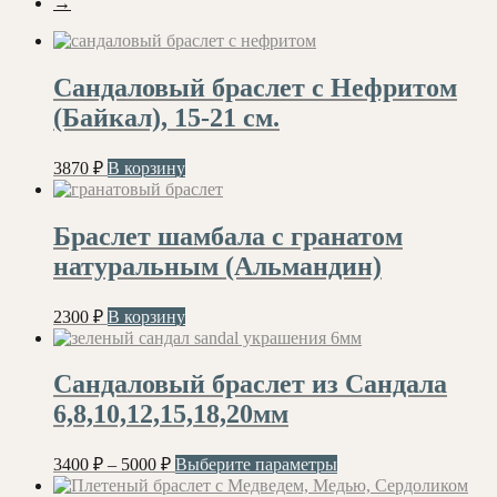
→
Сандаловый браслет с Нефритом
(Байкал), 15-21 см.
3870
₽
В корзину
Браслет шамбала с гранатом
натуральным (Альмандин)
2300
₽
В корзину
Сандаловый браслет из Сандала
6,8,10,12,15,18,20мм
Диапазон
Этот
3400
₽
–
5000
₽
Выберите параметры
цен:
товар