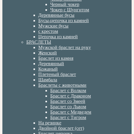
Черный чокер
Чокер с Шунгитом
Деревянные бусы
Бусы-цепочка из камней
Мужские бусы
с крестом
Цепочка из камней
БРАСЛЕТЫ
Мужской браслет на руку
Женский
Браслет из камня
Деревянный
Кожаный
Плетеный браслет
Шамбала
Браслеты с животными
Браслет с Волком
Браслет с Драконом
Браслет со Змеей
Браслет со Львом
Браслет с Медведем
Браслет с Тигром
На резинке
Двойной браслет (сет)
Браслет-цепочка