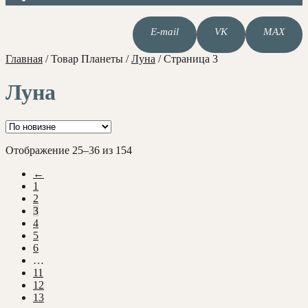
E-mail
VK
MAX
Главная
/
Товар Планеты
/
Луна
/
Страница 3
Луна
Сортировка:
Отображение 25–36 из 154
самые
←
недавние
1
2
3
4
5
6
…
11
12
13