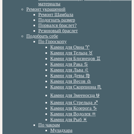
материалы
Ремонт украшений
Ремонт Шамбала
Подогнать размер
Порвался браслет?
Резиновый браслет
Подобрать себе
По Гороскопу
Камни для Овна ♈️
Камни для Тельца ♉️
Камни для Близнецов ♊️
Камни для Рака ♋️
Камни для Льва ♌️
Камни для Девы ♍️
Камни для Весов ♎️
Камни для Скорпиона ♏️
Камни для Змееносца ⛎
Камни для Стрельца ♐️
Камни для Козерога ♑️
Камни для Водолея ♒️
Камни для Рыб ♓️
По чакрам
Муладхара