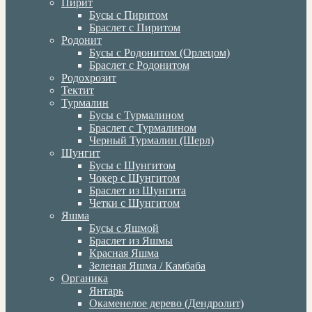
Пирит
Бусы с Пиритом
Браслет с Пиритом
Родонит
Бусы с Родонитом (Орлецом)
Браслет с Родонитом
Родохрозит
Тектит
Турмалин
Бусы с Турмалином
Браслет с Турмалином
Черный Турмалин (Шерл)
Шунгит
Бусы с Шунгитом
Чокер с Шунгитом
Браслет из Шунгита
Четки с Шунгитом
Яшма
Бусы с Яшмой
Браслет из Яшмы
Красная Яшма
Зеленая Яшма / Камбаба
Органика
Янтарь
Окаменелое дерево (Дендролит)