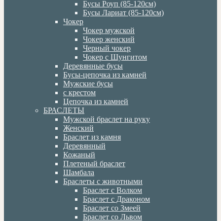
Бусы Роуп (85-120см)
Бусы Лариат (85-120см)
Чокер
Чокер мужской
Чокер женский
Черный чокер
Чокер с Шунгитом
Деревянные бусы
Бусы-цепочка из камней
Мужские бусы
с крестом
Цепочка из камней
БРАСЛЕТЫ
Мужской браслет на руку
Женский
Браслет из камня
Деревянный
Кожаный
Плетеный браслет
Шамбала
Браслеты с животными
Браслет с Волком
Браслет с Драконом
Браслет со Змеей
Браслет со Львом