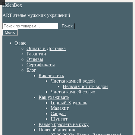
Перейти
Перейти
HelenBox
к
к
ART-ателье мужских украшений
навигации
содержимому
Искать:
Поиск
Меню
О нас
Оплата и Доставка
Гарантии
Отзывы
Сертификаты
Блог
Как чистить
Чистка камней водой
Нельзя чистить водой
Чистка камней солью
Как ухаживать
Горный Хрусталь
Малахит
Сандал
Шунгит
Размер браслета на руку
Полевой дневник