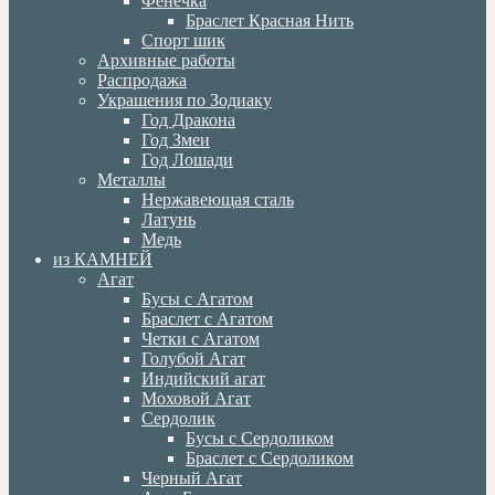
Фенечка
Браслет Красная Нить
Спорт шик
Архивные работы
Распродажа
Украшения по Зодиаку
Год Дракона
Год Змеи
Год Лошади
Металлы
Нержавеющая сталь
Латунь
Медь
из КАМНЕЙ
Агат
Бусы с Агатом
Браслет с Агатом
Четки с Агатом
Голубой Агат
Индийский агат
Моховой Агат
Сердолик
Бусы с Сердоликом
Браслет с Сердоликом
Черный Агат