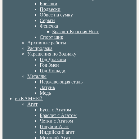
Брелоки
Подвески
Обвес на сумку
Серьги
Фенечка
Браслет Красная Нить
Спорт шик
Архивные работы
Распродажа
Украшения по Зодиаку
Год Дракона
Год Змеи
Год Лошади
Металлы
Нержавеющая сталь
Латунь
Медь
из КАМНЕЙ
Агат
Бусы с Агатом
Браслет с Агатом
Четки с Агатом
Голубой Агат
Индийский агат
Моховой Агат