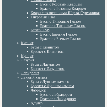
Бусы с Розовым Кварцем
Браслет с Розовым Кварцем
Кварц с включениями Шерла (Турмалина)
Тигровый Глаз
Бусы с Тигровым Глазом
Браслет с Тигровым Глазом
Бычий Глаз
Бусы с Бычьим Глазом
Браслет с Бычьим Глазом
Кианит
Бусы с Кианитом
Браслет с Кианитом
Кунцит
Лазурит
Бусы с Лазуритом
Браслет с Лазуритом
Лепидолит
Лунный камень
Бусы с Лунным камнем
Браслет с Лунным камнем
Лабрадор
Бусы с Лабрадором
Браслет с Лабрадором
Адуляр