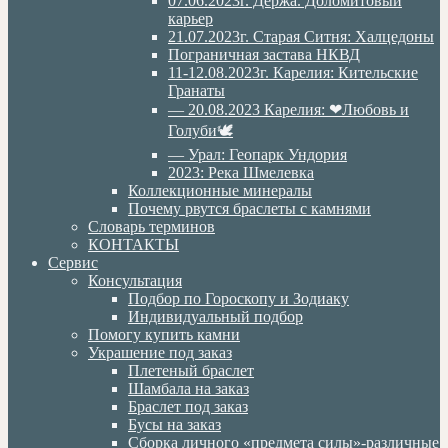
07.06.2023г. Дёржа. Доломитовый
карьер
21.07.2023г. Старая Ситня: Халцедоны
Пограничная застава НКВД
11-12.08.2023г. Карелия: Кительские
Гранаты
— 20.08.2023 Карелия: ❤Любовь и
Голуби🕊
— Урал: Геопарк Ундория
2023: Река Шмелевка
Коллекционные минералы
Почему рвутся браслеты с камнями
Словарь терминов
КОНТАКТЫ
Сервис
Консультация
Подбор по Гороскопу и Зодиаку
Индивидуальный подбор
Помогу купить камни
Украшение под заказ
Плетеный браслет
Шамбала на заказ
Браслет под заказ
Бусы на заказ
Сборка личного «предмета силы»-различные