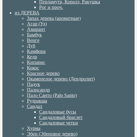
Перламутр, Коралл, Ракушка
Рог и проч.
из ДЕРЕВА
Запах дерева (ароматные)
Агар (Уд)
Амарант
Бамбук
Венге
Дуб
Камфора
Кедр
Кипарис
Кокос
Красное дерево
Окаменелое дерево (Дендролит)
Падук
Палисандр
Пало Санто (Palo Santo)
Рудракша
Сандал
Сандаловые бусы
Сандаловый браслет
Сандаловые четки
Хурма
Эбен (Эбеновое дерево)