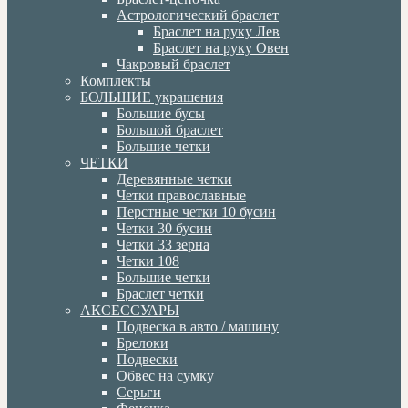
Астрологический браслет
Браслет на руку Лев
Браслет на руку Овен
Чакровый браслет
Комплекты
БОЛЬШИЕ украшения
Большие бусы
Большой браслет
Большие четки
ЧЕТКИ
Деревянные четки
Четки православные
Перстные четки 10 бусин
Четки 30 бусин
Четки 33 зерна
Четки 108
Большие четки
Браслет четки
АКСЕССУАРЫ
Подвеска в авто / машину
Брелоки
Подвески
Обвес на сумку
Серьги