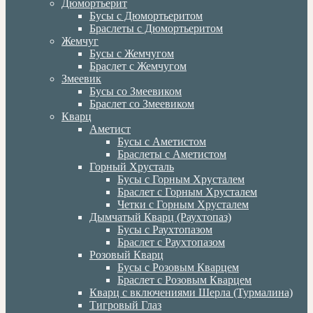
Дюмортьерит
Бусы с Дюмортьеритом
Браслеты с Дюмортьеритом
Жемчуг
Бусы с Жемчугом
Браслет с Жемчугом
Змеевик
Бусы со Змеевиком
Браслет со Змеевиком
Кварц
Аметист
Бусы с Аметистом
Браслеты с Аметистом
Горный Хрусталь
Бусы с Горным Хрусталем
Браслет с Горным Хрусталем
Четки с Горным Хрусталем
Дымчатый Кварц (Раухтопаз)
Бусы с Раухтопазом
Браслет с Раухтопазом
Розовый Кварц
Бусы с Розовым Кварцем
Браслет с Розовым Кварцем
Кварц с включениями Шерла (Турмалина)
Тигровый Глаз