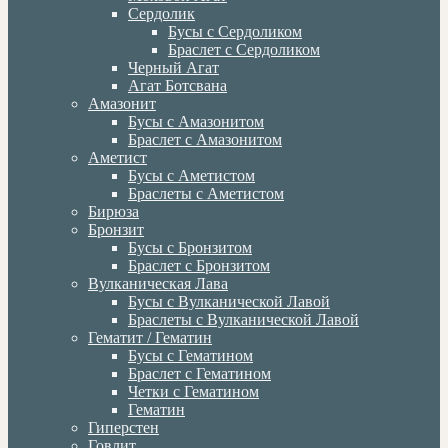
Сердолик
Бусы с Сердоликом
Браслет с Сердоликом
Черный Агат
Агат Ботсвана
Амазонит
Бусы с Амазонитом
Браслет с Амазонитом
Аметист
Бусы с Аметистом
Браслеты с Аметистом
Бирюза
Бронзит
Бусы с Бронзитом
Браслет с Бронзитом
Вулканическая Лава
Бусы с Вулканической Лавой
Браслеты с Вулканической Лавой
Гематит / Гематин
Бусы с Гематином
Браслет с Гематином
Четки с Гематином
Гематин
Гиперстен
Говлит