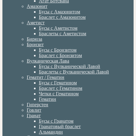
Агат Ботсвана
Амазонит
Бусы с Амазонитом
Браслет с Амазонитом
Аметист
Бусы с Аметистом
Браслеты с Аметистом
Бирюза
Бронзит
Бусы с Бронзитом
Браслет с Бронзитом
Вулканическая Лава
Бусы с Вулканической Лавой
Браслеты с Вулканической Лавой
Гематит / Гематин
Бусы с Гематином
Браслет с Гематином
Четки с Гематином
Гематин
Гиперстен
Говлит
Гранат
Бусы с Гранатом
Гранатовый браслет
Альмандин