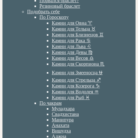
Порвался браслет?
Резиновый браслет
Подобрать себе
По Гороскопу
Камни для Овна ♈️
Камни для Тельца ♉️
Камни для Близнецов ♊️
Камни для Рака ♋️
Камни для Льва ♌️
Камни для Девы ♍️
Камни для Весов ♎️
Камни для Скорпиона ♏️
Камни для Змееносца ⛎
Камни для Стрельца ♐️
Камни для Козерога ♑️
Камни для Водолея ♒️
Камни для Рыб ♓️
По чакрам
Муладхара
Свадхистана
Манипура
Анахата
Вишудха
Аджна