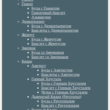
Гранат
Бусы с Гранатом
Гранатовый браслет
Альмандин
Дюмортьерит
Бусы с Дюмортьеритом
Браслеты с Дюмортьеритом
Жемчуг
Бусы с Жемчугом
Браслет с Жемчугом
Змеевик
Бусы со Змеевиком
Браслет со Змеевиком
Кварц
Аметист
Бусы с Аметистом
Браслеты с Аметистом
Горный Хрусталь
Бусы с Горным Хрусталем
Браслет с Горным Хрусталем
Четки с Горным Хрусталем
Дымчатый Кварц (Раухтопаз)
Бусы с Раухтопазом
Браслет с Раухтопазом
Розовый Кварц