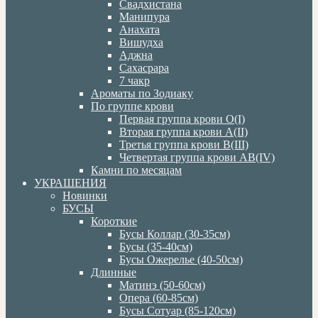
Свадхистана
Манипура
Анахата
Вишудха
Аджна
Сахасрара
7 чакр
Ароматы по Зодиаку
По группе крови
Первая группа крови О(I)
Вторая группа крови А(II)
Третья группа крови В(III)
Четвертая группа крови АВ(IV)
Камни по месяцам
УКРАШЕНИЯ
Новинки
БУСЫ
Короткие
Бусы Коллар (30-35см)
Бусы (35-40см)
Бусы Ожерелье (40-50см)
Длинные
Матинэ (50-60см)
Опера (60-85см)
Бусы Сотуар (85-120см)