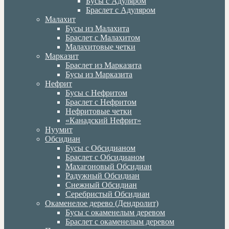
Бусы с Адуляром
Браслет с Адуляром
Малахит
Бусы из Малахита
Браслет с Малахитом
Малахитовые четки
Марказит
Браслет из Марказита
Бусы из Марказита
Нефрит
Бусы с Нефритом
Браслет с Нефритом
Нефритовые четки
«Канадский Нефрит»
Нуумит
Обсидиан
Бусы с Обсидианом
Браслет с Обсидианом
Махагоновый Обсидиан
Радужный Обсидиан
Снежный Обсидиан
Серебристый Обсидиан
Окаменелое дерево (Дендролит)
Бусы с окаменелым деревом
Браслет с окаменелым деревом