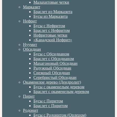
Малахитовые четки
Марказит
Браслет из Марказита
Бусы из Марказита
Нефрит
Бусы с Нефритом
Браслет с Нефритом
Нефритовые четки
«Канадский Нефрит»
Нуумит
Обсидиан
Бусы с Обсидианом
Браслет с Обсидианом
Махагоновый Обсидиан
Радужный Обсидиан
Снежный Обсидиан
Серебристый Обсидиан
Окаменелое дерево (Дендролит)
Бусы с окаменелым деревом
Браслет с окаменелым деревом
Пирит
Бусы с Пиритом
Браслет с Пиритом
Родонит
Бусы с Родонитом (Орлецом)