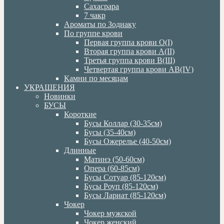
Сахасрара
7 чакр
Ароматы по Зодиаку
По группе крови
Первая группа крови О(I)
Вторая группа крови А(II)
Третья группа крови В(III)
Четвертая группа крови АВ(IV)
Камни по месяцам
УКРАШЕНИЯ
Новинки
БУСЫ
Короткие
Бусы Коллар (30-35см)
Бусы (35-40см)
Бусы Ожерелье (40-50см)
Длинные
Матинэ (50-60см)
Опера (60-85см)
Бусы Сотуар (85-120см)
Бусы Роуп (85-120см)
Бусы Лариат (85-120см)
Чокер
Чокер мужской
Чокер женский