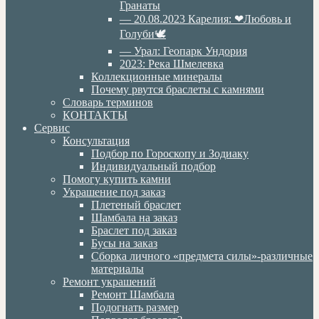
Гранаты
— 20.08.2023 Карелия: ❤Любовь и
Голуби🕊
— Урал: Геопарк Ундория
2023: Река Шмелевка
Коллекционные минералы
Почему рвутся браслеты с камнями
Словарь терминов
КОНТАКТЫ
Сервис
Консультация
Подбор по Гороскопу и Зодиаку
Индивидуальный подбор
Помогу купить камни
Украшение под заказ
Плетеный браслет
Шамбала на заказ
Браслет под заказ
Бусы на заказ
Сборка личного «предмета силы»-различные
материалы
Ремонт украшений
Ремонт Шамбала
Подогнать размер