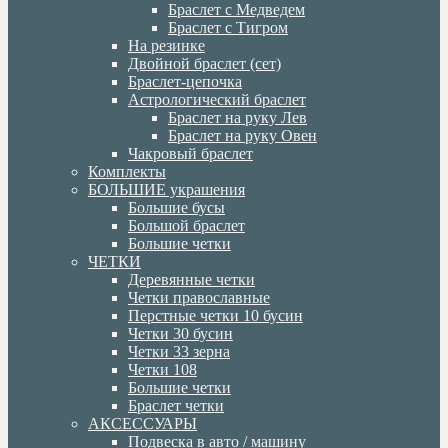
Браслет с Медведем
Браслет с Тигром
На резинке
Двойной браслет (сет)
Браслет-цепочка
Астрологический браслет
Браслет на руку Лев
Браслет на руку Овен
Чакровый браслет
Комплекты
БОЛЬШИЕ украшения
Большие бусы
Большой браслет
Большие четки
ЧЕТКИ
Деревянные четки
Четки православные
Перстные четки 10 бусин
Четки 30 бусин
Четки 33 зерна
Четки 108
Большие четки
Браслет четки
АКСЕССУАРЫ
Подвеска в авто / машину