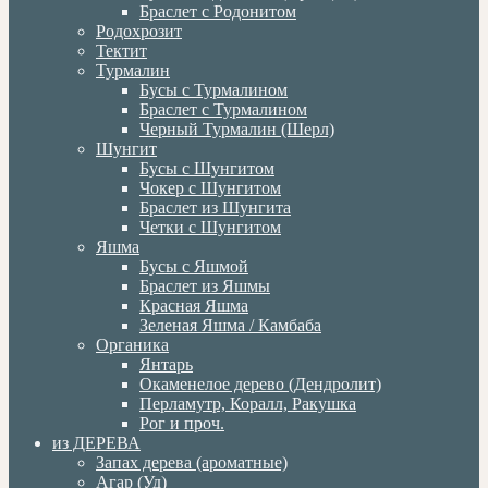
Браслет с Родонитом
Родохрозит
Тектит
Турмалин
Бусы с Турмалином
Браслет с Турмалином
Черный Турмалин (Шерл)
Шунгит
Бусы с Шунгитом
Чокер с Шунгитом
Браслет из Шунгита
Четки с Шунгитом
Яшма
Бусы с Яшмой
Браслет из Яшмы
Красная Яшма
Зеленая Яшма / Камбаба
Органика
Янтарь
Окаменелое дерево (Дендролит)
Перламутр, Коралл, Ракушка
Рог и проч.
из ДЕРЕВА
Запах дерева (ароматные)
Агар (Уд)