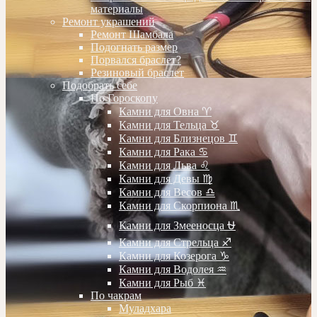
материалы
Ремонт украшений
Ремонт Шамбала
Подогнать размер
Порвался браслет?
Резиновый браслет
Подобрать себе
По Гороскопу
Камни для Овна ♈️
Камни для Тельца ♉️
Камни для Близнецов ♊️
Камни для Рака ♋️
Камни для Льва ♌️
Камни для Девы ♍️
Камни для Весов ♎️
Камни для Скорпиона ♏️
Камни для Змееносца ⛎
Камни для Стрельца ♐️
Камни для Козерога ♑️
Камни для Водолея ♒️
Камни для Рыб ♓️
По чакрам
Муладхара