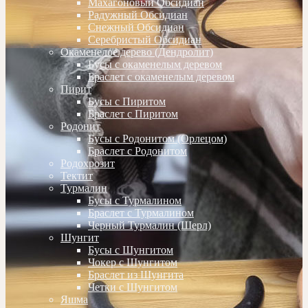
Махагоновый Обсидиан
Радужный Обсидиан
Снежный Обсидиан
Серебристый Обсидиан
Окаменелое дерево (Дендролит)
Бусы с окаменелым деревом
Браслет с окаменелым деревом
Пирит
Бусы с Пиритом
Браслет с Пиритом
Родонит
Бусы с Родонитом (Орлецом)
Браслет с Родонитом
Родохрозит
Тектит
Турмалин
Бусы с Турмалином
Браслет с Турмалином
Черный Турмалин (Шерл)
Шунгит
Бусы с Шунгитом
Чокер с Шунгитом
Браслет из Шунгита
Четки с Шунгитом
Яшма