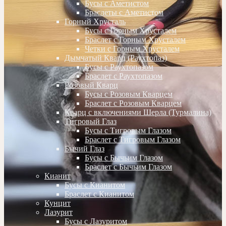
Бусы с Аметистом
Браслеты с Аметистом
Горный Хрусталь
Бусы с Горным Хрусталем
Браслет с Горным Хрусталем
Четки с Горным Хрусталем
Дымчатый Кварц (Раухтопаз)
Бусы с Раухтопазом
Браслет с Раухтопазом
Розовый Кварц
Бусы с Розовым Кварцем
Браслет с Розовым Кварцем
Кварц с включениями Шерла (Турмалина)
Тигровый Глаз
Бусы с Тигровым Глазом
Браслет с Тигровым Глазом
Бычий Глаз
Бусы с Бычьим Глазом
Браслет с Бычьим Глазом
Кианит
Бусы с Кианитом
Браслет с Кианитом
Кунцит
Лазурит
Бусы с Лазуритом