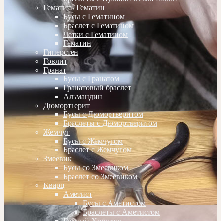
Гематит / Гематин
Бусы с Гематином
Браслет с Гематином
Четки с Гематином
Гематин
Гиперстен
Говлит
Гранат
Бусы с Гранатом
Гранатовый браслет
Альмандин
Дюмортьерит
Бусы с Дюмортьеритом
Браслеты с Дюмортьеритом
Жемчуг
Бусы с Жемчугом
Браслет с Жемчугом
Змеевик
Бусы со Змеевиком
Браслет со Змеевиком
Кварц
Аметист
Бусы с Аметистом
Браслеты с Аметистом
Горный Хрусталь