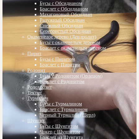
Бусы с Обсидианом
Браслет с Обсидианом
Махагоновый Обсидиан
Радужный Обсидиан
Снежный Обсидиан
Серебристый Обсидиан
Окаменелое дерево (Дендролит)
Бусы с окаменелым деревом
Браслет с окаменелым деревом
Пирит
Бусы с Пиритом
Браслет с Пиритом
Родонит
Бусы с Родонитом (Орлецом)
Браслет с Родонитом
Родохрозит
Тектит
Турмалин
Бусы с Турмалином
Браслет с Турмалином
Черный Турмалин (Шерл)
Шунгит
Бусы с Шунгитом
Чокер с Шунгитом
Браслет из Шунгита