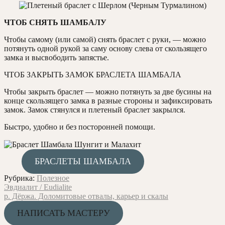
ЧТОБ СНЯТЬ ШАМБАЛУ
Чтобы самому (или самой) снять браслет с руки, — можно
потянуть одной рукой за саму основу слева от скользящего
замка и высвободить запястье.
ЧТОБ ЗАКРЫТЬ ЗАМОК БРАСЛЕТА ШАМБАЛА
Чтобы закрыть браслет — можно потянуть за две бусины на
конце скользящего замка в разные стороны и зафиксировать
замок. Замок стянулся и плетеный браслет закрылся.
Быстро, удобно и без посторонней помощи.
БРАСЛЕТЫ ШАМБАЛА
Рубрика:
Полезное
Навигация
Предыдущая
Эвдиалит / Eudialite
запись:
Следующая
р. Дёржа. Доломитовые отвалы, карьер и скалы
по
запись:
НАПИСАТЬ МАСТЕРУ
записям