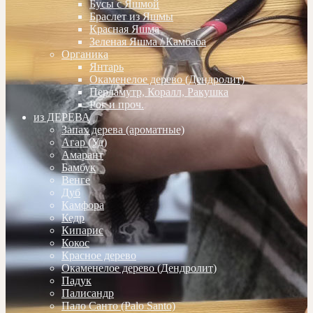
Бусы с Яшмой
Браслет из Яшмы
Красная Яшма
Зеленая Яшма / Камбаба
Органика
Янтарь
Окаменелое дерево (Дендролит)
Перламутр, Коралл, Ракушка
Рог и проч.
из ДЕРЕВА
Запах дерева (ароматные)
Агар (Уд)
Амарант
Бамбук
Венге
Дуб
Камфора
Кедр
Кипарис
Кокос
Красное дерево
Окаменелое дерево (Дендролит)
Падук
Палисандр
Пало Санто (Palo Santo)