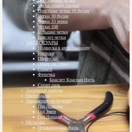
Деревянные четки
Четки православные
Перстные четки 10 бусин
Четки 30 бусин
Четки 33 зерна
Четки 108
Большие четки
Браслет четки
АКСЕССУАРЫ
Подвеска в авто / машину
Брелоки
Подвески
Обвес на сумку
Серьги
Фенечка
Браслет Красная Нить
Спорт шик
Архивные работы
Распродажа
Украшения по Зодиаку
Год Дракона
Год Змеи
Год Лошади
Металлы
Нержавеющая сталь