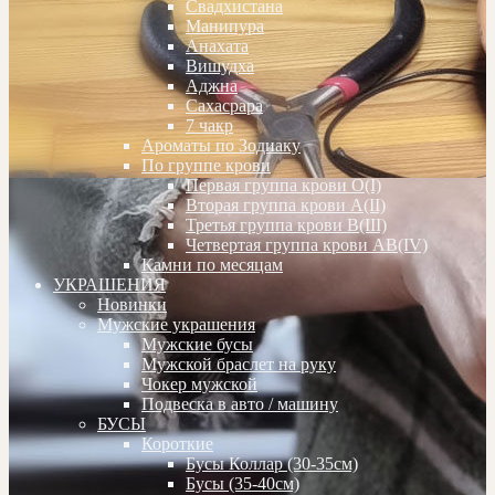
Свадхистана
Манипура
Анахата
Вишудха
Аджна
Сахасрара
7 чакр
Ароматы по Зодиаку
По группе крови
Первая группа крови О(I)
Вторая группа крови А(II)
Третья группа крови В(III)
Четвертая группа крови АВ(IV)
Камни по месяцам
УКРАШЕНИЯ
Новинки
Мужские украшения
Мужские бусы
Мужской браслет на руку
Чокер мужской
Подвеска в авто / машину
БУСЫ
Короткие
Бусы Коллар (30-35см)
Бусы (35-40см)