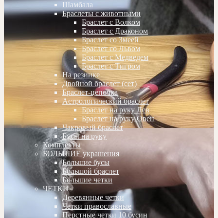
Шамбала
Браслеты с животными
Браслет с Волком
Браслет с Драконом
Браслет со Змеей
Браслет со Львом
Браслет с Медведем
Браслет с Тигром
На резинке
Двойной браслет (сет)
Браслет-цепочка
Астрологический браслет
Браслет на руку Лев
Браслет на руку Овен
Чакровый браслет
Бусы на руку
Комплекты
БОЛЬШИЕ украшения
Большие бусы
Большой браслет
Большие четки
ЧЕТКИ
Деревянные четки
Четки православные
Перстные четки 10 бусин