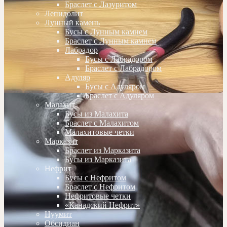
Браслет с Лазуритом
Лепидолит
Лунный камень
Бусы с Лунным камнем
Браслет с Лунным камнем
Лабрадор
Бусы с Лабрадором
Браслет с Лабрадором
Адуляр
Бусы с Адуляром
Браслет с Адуляром
Малахит
Бусы из Малахита
Браслет с Малахитом
Малахитовые четки
Марказит
Браслет из Марказита
Бусы из Марказита
Нефрит
Бусы с Нефритом
Браслет с Нефритом
Нефритовые четки
«Канадский Нефрит»
Нуумит
Обсидиан