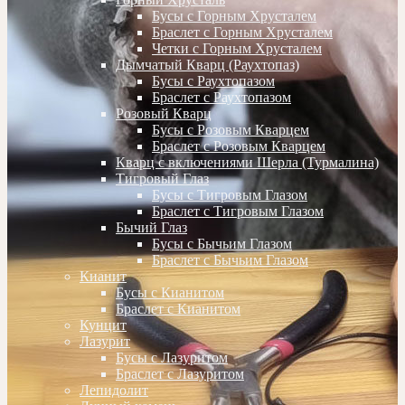
Бусы с Горным Хрусталем
Браслет с Горным Хрусталем
Четки с Горным Хрусталем
Дымчатый Кварц (Раухтопаз)
Бусы с Раухтопазом
Браслет с Раухтопазом
Розовый Кварц
Бусы с Розовым Кварцем
Браслет с Розовым Кварцем
Кварц с включениями Шерла (Турмалина)
Тигровый Глаз
Бусы с Тигровым Глазом
Браслет с Тигровым Глазом
Бычий Глаз
Бусы с Бычьим Глазом
Браслет с Бычьим Глазом
Кианит
Бусы с Кианитом
Браслет с Кианитом
Кунцит
Лазурит
Бусы с Лазуритом
Браслет с Лазуритом
Лепидолит