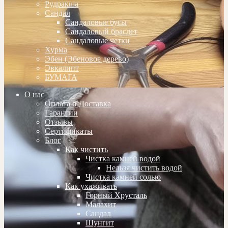
Рудракша
Сандал
Сандаловые бусы
Сандаловый браслет
Сандаловые четки
Хурма
Эбен (Эбеновое дерево)
Эвкалипт
БУМАГА
О нас
Оплата и Доставка
Гарантии
Отзывы
Сертификаты
Блог
Как чистить
Чистка камней водой
Нельзя чистить водой
Чистка камней солью
Как ухаживать
Горный Хрусталь
Малахит
Сандал
Шунгит