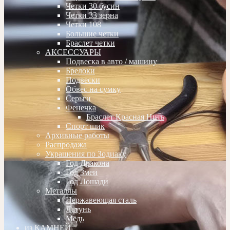
Четки 30 бусин
Четки 33 зерна
Четки 108
Большие четки
Браслет четки
АКСЕССУАРЫ
Подвеска в авто / машину
Брелоки
Подвески
Обвес на сумку
Серьги
Фенечка
Браслет Красная Нить
Спорт шик
Архивные работы
Распродажа
Украшения по Зодиаку
Год Дракона
Год Змеи
Год Лошади
Металлы
Нержавеющая сталь
Латунь
Медь
из КАМНЕЙ