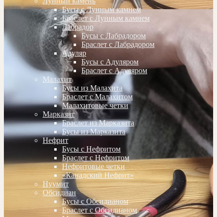
Лунный камень
Бусы с Лунным камнем
Браслет с Лунным камнем
Лабрадор
Бусы с Лабрадором
Браслет с Лабрадором
Адуляр
Бусы с Адуляром
Браслет с Адуляром
Малахит
Бусы из Малахита
Браслет с Малахитом
Малахитовые четки
Марказит
Браслет из Марказита
Бусы из Марказита
Нефрит
Бусы с Нефритом
Браслет с Нефритом
Нефритовые четки
«Канадский Нефрит»
Нуумит
Обсидиан
Бусы с Обсидианом
Браслет с Обсидианом