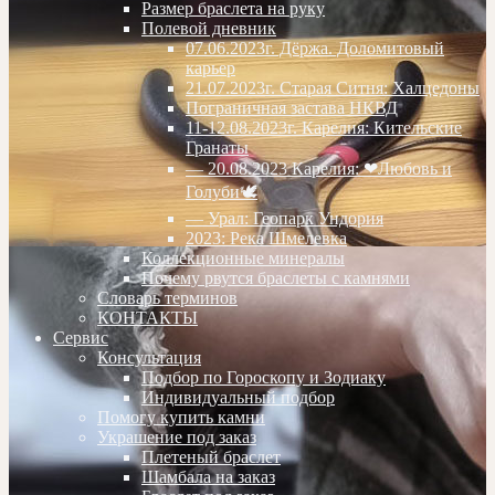
Размер браслета на руку
Полевой дневник
07.06.2023г. Дёржа. Доломитовый
карьер
21.07.2023г. Старая Ситня: Халцедоны
Пограничная застава НКВД
11-12.08.2023г. Карелия: Кительские
Гранаты
— 20.08.2023 Карелия: ❤Любовь и
Голуби🕊
— Урал: Геопарк Ундория
2023: Река Шмелевка
Коллекционные минералы
Почему рвутся браслеты с камнями
Словарь терминов
КОНТАКТЫ
Сервис
Консультация
Подбор по Гороскопу и Зодиаку
Индивидуальный подбор
Помогу купить камни
Украшение под заказ
Плетеный браслет
Шамбала на заказ