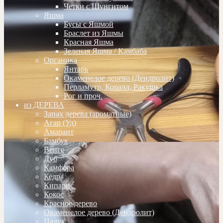
Четки с Шунгитом
Яшма
Бусы с Яшмой
Браслет из Яшмы
Красная Яшма
Зеленая Яшма / Камбаба
Органика
Янтарь
Окаменелое дерево (Дендролит)
Перламутр, Коралл, Ракушка
Рог и проч.
из ДЕРЕВА
Запах дерева (ароматные)
Агар (Уд)
Амарант
Бамбук
Венге
Дуб
Камфора
Кедр
Кипарис
Кокос
Красное дерево
Окаменелое дерево (Дендролит)
Падук