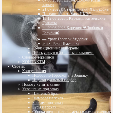
07.06.2023г. Дёржа. Доломитовый
карьер
21.07.2023г. Старая Ситня: Халцедоны
Пограничная застава НКВД
11-12.08.2023г. Карелия: Кительские
Гранаты
— 20.08.2023 Карелия: ❤Любовь и
Голуби🕊
— Урал: Геопарк Ундория
2023: Река Шмелевка
Коллекционные минералы
Почему рвутся браслеты с камнями
Словарь терминов
КОНТАКТЫ
Сервис
Консультация
Подбор по Гороскопу и Зодиаку
Индивидуальный подбор
Помогу купить камни
Украшение под заказ
Плетеный браслет
Шамбала на заказ
Браслет под заказ
Бусы на заказ
Сборка личного «предмета силы»-различные