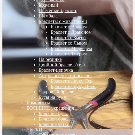
Кожаный
Плетеный браслет
Шамбала
Браслеты с животными
Браслет с Волком
Браслет с Драконом
Браслет со Змеей
Браслет со Львом
Браслет с Медведем
Браслет с Тигром
На резинке
Двойной браслет (сет)
Браслет-цепочка
Астрологический браслет
Браслет на руку Лев
Браслет на руку Овен
Чакровый браслет
Бусы на руку
Комплекты
БОЛЬШИЕ украшения
Большие бусы
Большой браслет
Большие четки
ЧЕТКИ