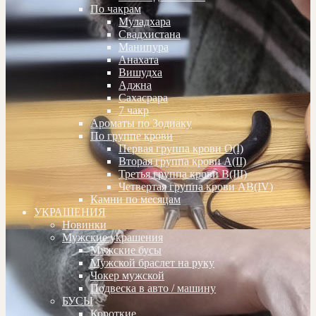
По чакрам
Муладхара
Свадхистана
Манипура
Анахата
Вишудха
Аджна
Сахасрара
7 чакр
Ароматы по Зодиаку
По группе крови
Первая группа крови О(I)
Вторая группа крови А(II)
Третья группа крови В(III)
Четвертая группа крови АВ(IV)
Камни по месяцам
УКРАШЕНИЯ
Новинки
Мужские украшения
Мужские бусы
Мужской браслет на руку
Чокер мужской
Подвеска в авто / машину
БУСЫ
Короткие