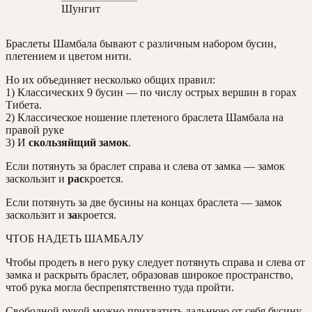
Шунгит
Браслеты Шамбала бывают с различным набором бусин,
плетением и цветом нити.
Но их объединяет несколько общих правил:
1) Классических 9 бусин — по числу острых вершин в горах
Тибета.
2) Классическое ношение плетеного браслета Шамбала на
правой руке
3) И
скользяйщий замок
.
Если потянуть за браслет справа и слева от замка — замок
заскользит и
рас
кроется.
Если потянуть за две бусины на концах браслета — замок
заскользит и
за
кроется.
ЧТОБ НАДЕТЬ ШАМБАЛУ
Чтобы продеть в него руку следует потянуть справа и слева от
замка и раскрыть браслет, образовав широкое пространство,
чтоб рука могла беспрепятственно туда пройти.
Свободной рукой можно прихватить дальнюю от себя бусину