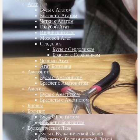
Агат
Бусы с Агатом
Браслет с Агатом
Четки с Агатом
Голубой Агат
Индийский агат
Моховой Агат
Сердолик
Бусы с Сердоликом
Браслет с Сердоликом
Черный Агат
Агат Ботсвана
Амазонит
Бусы с Амазонитом
Браслет с Амазонитом
Аметист
Бусы с Аметистом
Браслеты с Аметистом
Бирюза
Бронзит
Бусы с Бронзитом
Браслет с Бронзитом
Вулканическая Лава
Бусы с Вулканической Лавой
Браслеты с Вулканической Лавой