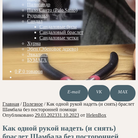
Палисандр
Пало Санто (Palo Santo)
Рудракша
Сандал
Сандаловые бусы
Сандаловый браслет
Сандаловые четки
Хурма
Эбен (Эбеновое дерево)
Эвкалипт
БУМАГА
0
₽
0 товаров
E-mail
VK
MAX
Главная
/
Полезное
/
Как одной рукой надеть (и снять) браслет
Шамбала без посторонней помощи
Опубликовано
29.03.2023
31.10.2023
от
HelenBox
Как одной рукой надеть (и снять)
браслет Шамбала без посторонней