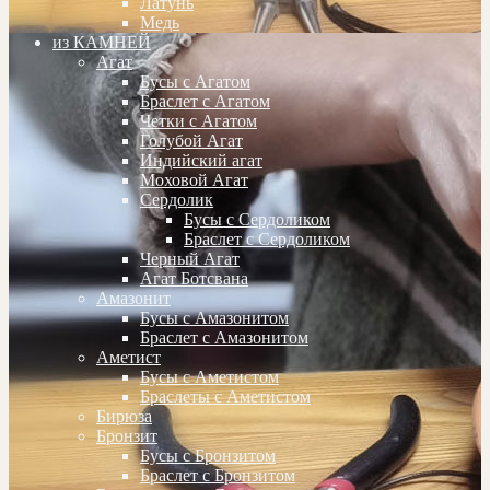
Латунь
Медь
из КАМНЕЙ
Агат
Бусы с Агатом
Браслет с Агатом
Четки с Агатом
Голубой Агат
Индийский агат
Моховой Агат
Сердолик
Бусы с Сердоликом
Браслет с Сердоликом
Черный Агат
Агат Ботсвана
Амазонит
Бусы с Амазонитом
Браслет с Амазонитом
Аметист
Бусы с Аметистом
Браслеты с Аметистом
Бирюза
Бронзит
Бусы с Бронзитом
Браслет с Бронзитом