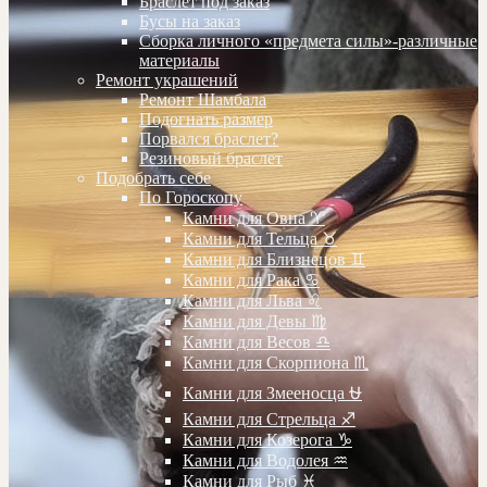
Браслет под заказ
Бусы на заказ
Сборка личного «предмета силы»-различные
материалы
Ремонт украшений
Ремонт Шамбала
Подогнать размер
Порвался браслет?
Резиновый браслет
Подобрать себе
По Гороскопу
Камни для Овна ♈️
Камни для Тельца ♉️
Камни для Близнецов ♊️
Камни для Рака ♋️
Камни для Льва ♌️
Камни для Девы ♍️
Камни для Весов ♎️
Камни для Скорпиона ♏️
Камни для Змееносца ⛎
Камни для Стрельца ♐️
Камни для Козерога ♑️
Камни для Водолея ♒️
Камни для Рыб ♓️