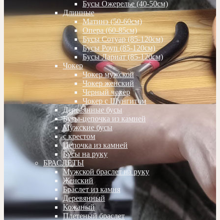
Бусы Ожерелье (40-50см)
Длинные
Матинэ (50-60см)
Опера (60-85см)
Бусы Сотуар (85-120см)
Бусы Роуп (85-120см)
Бусы Лариат (85-120см)
Чокер
Чокер мужской
Чокер женский
Черный чокер
Чокер с Шунгитом
Деревянные бусы
Бусы-цепочка из камней
Мужские бусы
с крестом
Цепочка из камней
Бусы на руку
БРАСЛЕТЫ
Мужской браслет на руку
Женский
Браслет из камня
Деревянный
Кожаный
Плетеный браслет