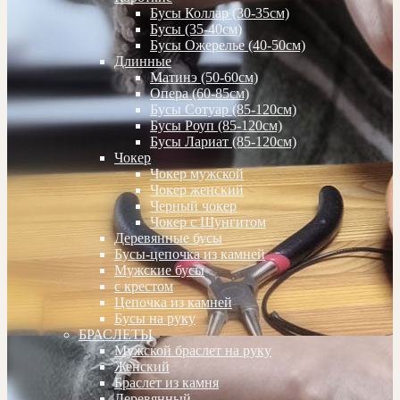
Бусы Коллар (30-35см)
Бусы (35-40см)
Бусы Ожерелье (40-50см)
Длинные
Матинэ (50-60см)
Опера (60-85см)
Бусы Сотуар (85-120см)
Бусы Роуп (85-120см)
Бусы Лариат (85-120см)
Чокер
Чокер мужской
Чокер женский
Черный чокер
Чокер с Шунгитом
Деревянные бусы
Бусы-цепочка из камней
Мужские бусы
с крестом
Цепочка из камней
Бусы на руку
БРАСЛЕТЫ
Мужской браслет на руку
Женский
Браслет из камня
Деревянный