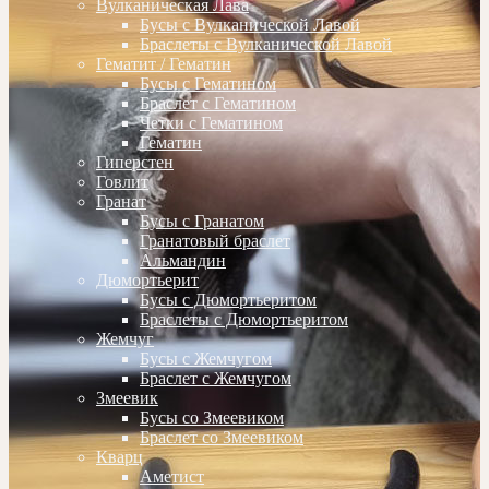
Вулканическая Лава
Бусы с Вулканической Лавой
Браслеты с Вулканической Лавой
Гематит / Гематин
Бусы с Гематином
Браслет с Гематином
Четки с Гематином
Гематин
Гиперстен
Говлит
Гранат
Бусы с Гранатом
Гранатовый браслет
Альмандин
Дюмортьерит
Бусы с Дюмортьеритом
Браслеты с Дюмортьеритом
Жемчуг
Бусы с Жемчугом
Браслет с Жемчугом
Змеевик
Бусы со Змеевиком
Браслет со Змеевиком
Кварц
Аметист