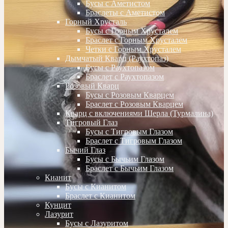
Бусы с Аметистом
Браслеты с Аметистом
Горный Хрусталь
Бусы с Горным Хрусталем
Браслет с Горным Хрусталем
Четки с Горным Хрусталем
Дымчатый Кварц (Раухтопаз)
Бусы с Раухтопазом
Браслет с Раухтопазом
Розовый Кварц
Бусы с Розовым Кварцем
Браслет с Розовым Кварцем
Кварц с включениями Шерла (Турмалина)
Тигровый Глаз
Бусы с Тигровым Глазом
Браслет с Тигровым Глазом
Бычий Глаз
Бусы с Бычьим Глазом
Браслет с Бычьим Глазом
Кианит
Бусы с Кианитом
Браслет с Кианитом
Кунцит
Лазурит
Бусы с Лазуритом