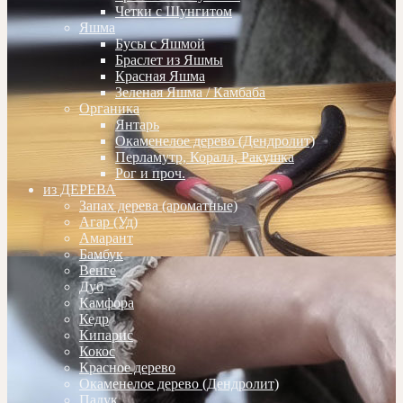
Четки с Шунгитом
Яшма
Бусы с Яшмой
Браслет из Яшмы
Красная Яшма
Зеленая Яшма / Камбаба
Органика
Янтарь
Окаменелое дерево (Дендролит)
Перламутр, Коралл, Ракушка
Рог и проч.
из ДЕРЕВА
Запах дерева (ароматные)
Агар (Уд)
Амарант
Бамбук
Венге
Дуб
Камфора
Кедр
Кипарис
Кокос
Красное дерево
Окаменелое дерево (Дендролит)
Падук