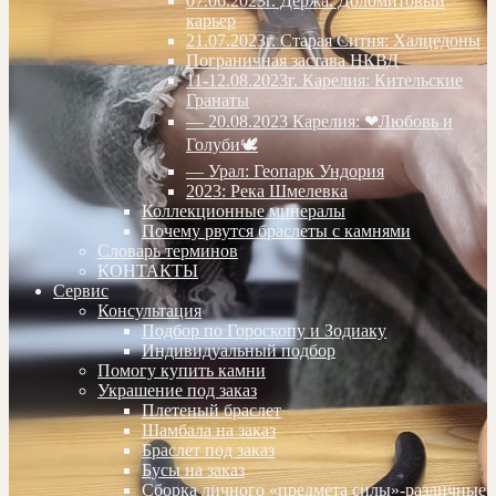
07.06.2023г. Дёржа. Доломитовый
карьер
21.07.2023г. Старая Ситня: Халцедоны
Пограничная застава НКВД
11-12.08.2023г. Карелия: Кительские
Гранаты
— 20.08.2023 Карелия: ❤Любовь и
Голуби🕊
— Урал: Геопарк Ундория
2023: Река Шмелевка
Коллекционные минералы
Почему рвутся браслеты с камнями
Словарь терминов
КОНТАКТЫ
Сервис
Консультация
Подбор по Гороскопу и Зодиаку
Индивидуальный подбор
Помогу купить камни
Украшение под заказ
Плетеный браслет
Шамбала на заказ
Браслет под заказ
Бусы на заказ
Сборка личного «предмета силы»-различные