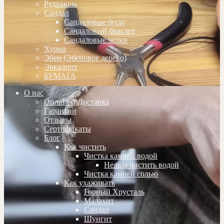
Рудракша
Сандал
Сандаловые бусы
Сандаловый браслет
Сандаловые четки
Хурма
Эбен (Эбеновое дерево)
Эвкалипт
БУМАГА
О нас
Оплата и Доставка
Гарантии
Отзывы
Сертификаты
Блог
Как чистить
Чистка камней водой
Нельзя чистить водой
Чистка камней солью
Как ухаживать
Горный Хрусталь
Малахит
Сандал
Шунгит