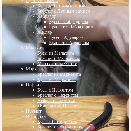
Лунный камень
Бусы с Лунным камнем
Браслет с Лунным камнем
Лабрадор
Бусы с Лабрадором
Браслет с Лабрадором
Адуляр
Бусы с Адуляром
Браслет с Адуляром
Малахит
Бусы из Малахита
Браслет с Малахитом
Малахитовые четки
Марказит
Браслет из Марказита
Бусы из Марказита
Нефрит
Бусы с Нефритом
Браслет с Нефритом
Нефритовые четки
«Канадский Нефрит»
Нуумит
Обсидиан
Бусы с Обсидианом
Браслет с Обсидианом