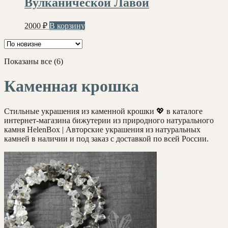
Вулканической Лавой
2000
₽
В корзину
Сортировка:
Показаны все (6)
самые
недавние
Каменная крошка
Стильные украшения из каменной крошки 💖 в каталоге
интернет-магазина бижутерии из природного натурального
камня HelenBox | Авторские украшения из натуральных
камней в наличии и под заказ с доставкой по всей России.