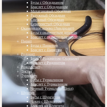
Бусы с Обсидианом
Браслет с Обсидианом
Махагоновый Обсидиан
Радужный Обсидиан
Снежный Обсидиан
Серебристый Обсидиан
Окаменелое дерево (Дендролит)
Бусы с окаменелым деревом
Браслет с окаменелым деревом
Пирит
Бусы с Пиритом
Браслет с Пиритом
Родонит
Бусы с Родонитом (Орлецом)
Браслет с Родонитом
Родохрозит
Тектит
Турмалин
Бусы с Турмалином
Браслет с Турмалином
Черный Турмалин (Шерл)
Шунгит
Бусы с Шунгитом
Чокер с Шунгитом
Браслет из Шунгита