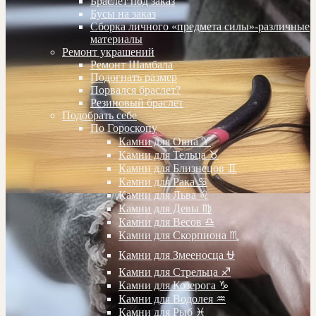
Браслет под заказ
Бусы на заказ
Сборка личного «предмета силы»-различные
материалы
Ремонт украшений
Ремонт Шамбала
Подогнать размер
Порвался браслет?
Резиновый браслет
Подобрать себе
По Гороскопу
Камни для Овна ♈️
Камни для Тельца ♉️
Камни для Близнецов ♊️
Камни для Рака ♋️
Камни для Льва ♌️
Камни для Девы ♍️
Камни для Весов ♎️
Камни для Скорпиона ♏️
Камни для Змееносца ⛎
Камни для Стрельца ♐️
Камни для Козерога ♑️
Камни для Водолея ♒️
Камни для Рыб ♓️