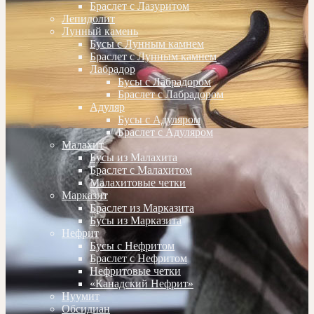
Браслет с Лазуритом
Лепидолит
Лунный камень
Бусы с Лунным камнем
Браслет с Лунным камнем
Лабрадор
Бусы с Лабрадором
Браслет с Лабрадором
Адуляр
Бусы с Адуляром
Браслет с Адуляром
Малахит
Бусы из Малахита
Браслет с Малахитом
Малахитовые четки
Марказит
Браслет из Марказита
Бусы из Марказита
Нефрит
Бусы с Нефритом
Браслет с Нефритом
Нефритовые четки
«Канадский Нефрит»
Нуумит
Обсидиан