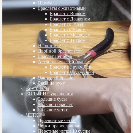
Шамбала
Браслеты с животными
Браслет с Волком
Браслет с Драконом
Браслет со Змеей
Браслет со Львом
Браслет с Медведем
Браслет с Тигром
На резинке
Двойной браслет (сет)
Браслет-цепочка
Астрологический браслет
Браслет на руку Лев
Браслет на руку Овен
Чакровый браслет
Бусы на руку
Комплекты
БОЛЬШИЕ украшения
Большие бусы
Большой браслет
Большие четки
ЧЕТКИ
Деревянные четки
Четки православные
Перстные четки 10 бусин