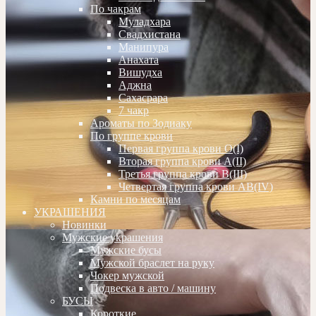
По чакрам
Муладхара
Свадхистана
Манипура
Анахата
Вишудха
Аджна
Сахасрара
7 чакр
Ароматы по Зодиаку
По группе крови
Первая группа крови О(I)
Вторая группа крови А(II)
Третья группа крови В(III)
Четвертая группа крови АВ(IV)
Камни по месяцам
УКРАШЕНИЯ
Новинки
Мужские украшения
Мужские бусы
Мужской браслет на руку
Чокер мужской
Подвеска в авто / машину
БУСЫ
Короткие