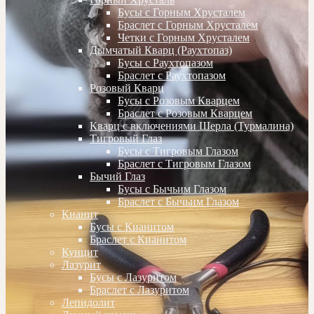
Бусы с Горным Хрусталем
Браслет с Горным Хрусталем
Четки с Горным Хрусталем
Дымчатый Кварц (Раухтопаз)
Бусы с Раухтопазом
Браслет с Раухтопазом
Розовый Кварц
Бусы с Розовым Кварцем
Браслет с Розовым Кварцем
Кварц с включениями Шерла (Турмалина)
Тигровый Глаз
Бусы с Тигровым Глазом
Браслет с Тигровым Глазом
Бычий Глаз
Бусы с Бычьим Глазом
Браслет с Бычьим Глазом
Кианит
Бусы с Кианитом
Браслет с Кианитом
Кунцит
Лазурит
Бусы с Лазуритом
Браслет с Лазуритом
Лепидолит