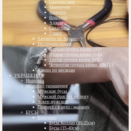
Свадхистана
Манипура
Анахата
Вишудха
Аджна
Сахасрара
7 чакр
Ароматы по Зодиаку
По группе крови
Первая группа крови О(I)
Вторая группа крови А(II)
Третья группа крови В(III)
Четвертая группа крови АВ(IV)
Камни по месяцам
УКРАШЕНИЯ
Новинки
Мужские украшения
Мужские бусы
Мужской браслет на руку
Чокер мужской
Подвеска в авто / машину
БУСЫ
Короткие
Бусы Коллар (30-35см)
Бусы (35-40см)