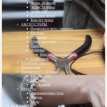
Четки 30 бусин
Четки 33 зерна
Четки 108
Большие четки
Браслет четки
АКСЕССУАРЫ
Подвеска в авто / машину
Брелоки
Подвески
Обвес на сумку
Серьги
Фенечка
Браслет Красная Нить
Спорт шик
Архивные работы
Распродажа
Украшения по Зодиаку
Год Дракона
Год Змеи
Год Лошади
Металлы
Нержавеющая сталь
Латунь
Медь
из КАМНЕЙ