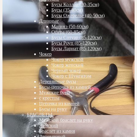
Бусы Коллар (30-35см)
Бусы (35-40см)
Бусы Ожерелье (40-50см)
Длинные
Матинэ (50-60см)
Опера (60-85см)
Бусы Сотуар (85-120см)
Бусы Роуп (85-120см)
Бусы Лариат (85-120см)
Чокер
Чокер мужской
Чокер женский
Черный чокер
Чокер с Шунгитом
Деревянные бусы
Бусы-цепочка из камней
Мужские бусы
с крестом
Цепочка из камней
Бусы на руку
БРАСЛЕТЫ
Мужской браслет на руку
Женский
Браслет из камня
Деревянный