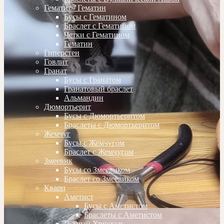
Гематит / Гематин
Бусы с Гематином
Браслет с Гематином
Четки с Гематином
Гематин
Гиперстен
Говлит
Гранат
Бусы с Гранатом
Гранатовый браслет
Альмандин
Дюмортьерит
Бусы с Дюмортьеритом
Браслеты с Дюмортьеритом
Жемчуг
Бусы с Жемчугом
Браслет с Жемчугом
Змеевик
Бусы со Змеевиком
Браслет со Змеевиком
Кварц
Аметист
Бусы с Аметистом
Браслеты с Аметистом
Горный Хрусталь