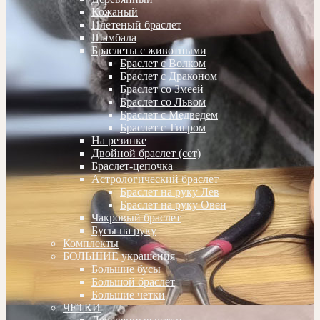
Кожаный
Плетеный браслет
Шамбала
Браслеты с животными
Браслет с Волком
Браслет с Драконом
Браслет со Змеей
Браслет со Львом
Браслет с Медведем
Браслет с Тигром
На резинке
Двойной браслет (сет)
Браслет-цепочка
Астрологический браслет
Браслет на руку Лев
Браслет на руку Овен
Чакровый браслет
Бусы на руку
Комплекты
БОЛЬШИЕ украшения
Большие бусы
Большой браслет
Большие четки
ЧЕТКИ