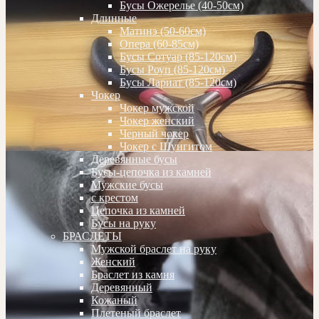
Бусы Ожерелье (40-50см)
Длинные
Матинэ (50-60см)
Опера (60-85см)
Бусы Сотуар (85-120см)
Бусы Роуп (85-120см)
Бусы Лариат (85-120см)
Чокер
Чокер мужской
Чокер женский
Черный чокер
Чокер с Шунгитом
Деревянные бусы
Бусы-цепочка из камней
Мужские бусы
с крестом
Цепочка из камней
Бусы на руку
БРАСЛЕТЫ
Мужской браслет на руку
Женский
Браслет из камня
Деревянный
Кожаный
Плетеный браслет