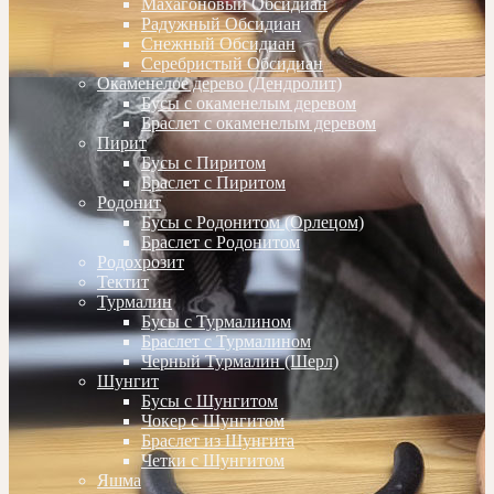
Махагоновый Обсидиан
Радужный Обсидиан
Снежный Обсидиан
Серебристый Обсидиан
Окаменелое дерево (Дендролит)
Бусы с окаменелым деревом
Браслет с окаменелым деревом
Пирит
Бусы с Пиритом
Браслет с Пиритом
Родонит
Бусы с Родонитом (Орлецом)
Браслет с Родонитом
Родохрозит
Тектит
Турмалин
Бусы с Турмалином
Браслет с Турмалином
Черный Турмалин (Шерл)
Шунгит
Бусы с Шунгитом
Чокер с Шунгитом
Браслет из Шунгита
Четки с Шунгитом
Яшма