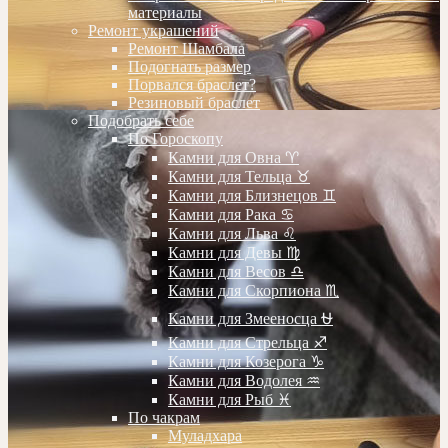
материалы
Ремонт украшений
Ремонт Шамбала
Подогнать размер
Порвался браслет?
Резиновый браслет
Подобрать себе
По Гороскопу
Камни для Овна ♈️
Камни для Тельца ♉️
Камни для Близнецов ♊️
Камни для Рака ♋️
Камни для Льва ♌️
Камни для Девы ♍️
Камни для Весов ♎️
Камни для Скорпиона ♏️
Камни для Змееносца ⛎
Камни для Стрельца ♐️
Камни для Козерога ♑️
Камни для Водолея ♒️
Камни для Рыб ♓️
По чакрам
Муладхара