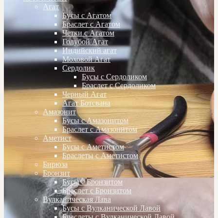
Агат
Бусы с Агатом
Браслет с Агатом
Четки с Агатом
Голубой Агат
Индийский агат
Моховой Агат
Сердолик
Бусы с Сердоликом
Браслет с Сердоликом
Черный Агат
Агат Ботсвана
Амазонит
Бусы с Амазонитом
Браслет с Амазонитом
Аметист
Бусы с Аметистом
Браслеты с Аметистом
Бирюза
Бронзит
Бусы с Бронзитом
Браслет с Бронзитом
Вулканическая Лава
Бусы с Вулканической Лавой
Браслеты с Вулканической Лавой