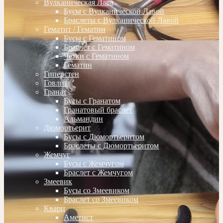
Вулканическая Лава
Бусы с Вулканической Лавой
Браслеты с Вулканической Лавой
Гематит / Гематин
Бусы с Гематином
Браслет с Гематином
Четки с Гематином
Гематин
Гиперстен
Говлит
Гранат
Бусы с Гранатом
Гранатовый браслет
Альмандин
Дюмортьерит
Бусы с Дюмортьеритом
Браслеты с Дюмортьеритом
Жемчуг
Бусы с Жемчугом
Браслет с Жемчугом
Змеевик
Бусы со Змеевиком
Браслет со Змеевиком
Кварц
Аметист