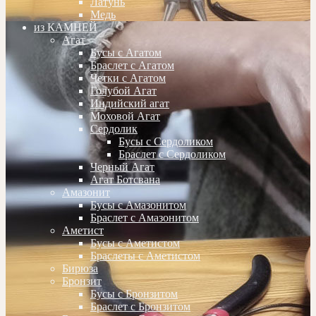
Латунь
Медь
из КАМНЕЙ
Агат
Бусы с Агатом
Браслет с Агатом
Четки с Агатом
Голубой Агат
Индийский агат
Моховой Агат
Сердолик
Бусы с Сердоликом
Браслет с Сердоликом
Черный Агат
Агат Ботсвана
Амазонит
Бусы с Амазонитом
Браслет с Амазонитом
Аметист
Бусы с Аметистом
Браслеты с Аметистом
Бирюза
Бронзит
Бусы с Бронзитом
Браслет с Бронзитом