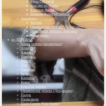
Бусы с Яшмой
Браслет из Яшмы
Красная Яшма
Зеленая Яшма / Камбаба
Органика
Янтарь
Окаменелое дерево (Дендролит)
Перламутр, Коралл, Ракушка
Рог и проч.
из ДЕРЕВА
Запах дерева (ароматные)
Агар (Уд)
Амарант
Бамбук
Венге
Дуб
Камфора
Кедр
Кипарис
Кокос
Красное дерево
Окаменелое дерево (Дендролит)
Падук
Палисандр
Пало Санто (Palo Santo)