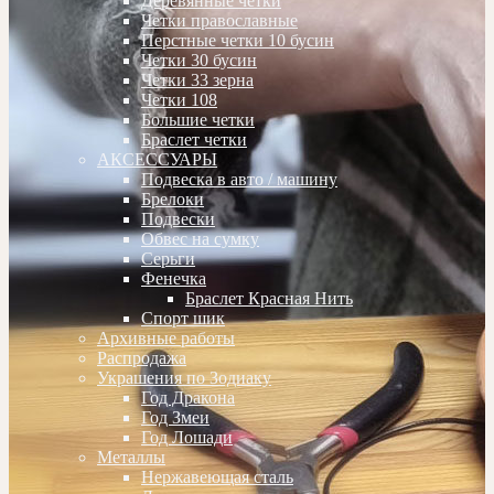
Деревянные четки
Четки православные
Перстные четки 10 бусин
Четки 30 бусин
Четки 33 зерна
Четки 108
Большие четки
Браслет четки
АКСЕССУАРЫ
Подвеска в авто / машину
Брелоки
Подвески
Обвес на сумку
Серьги
Фенечка
Браслет Красная Нить
Спорт шик
Архивные работы
Распродажа
Украшения по Зодиаку
Год Дракона
Год Змеи
Год Лошади
Металлы
Нержавеющая сталь