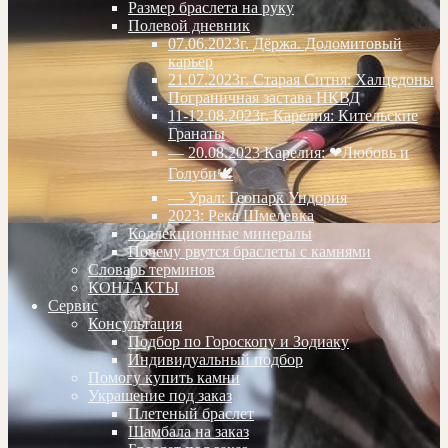
Размер браслета на руку
Полевой дневник
07.06.2023г. Дёржа. Доломитовый
карьер
21.07.2023г. Старая Ситня: Халцедоны
Пограничная застава НКВД
11-12.08.2023г. Карелия: Кительские
Гранаты
— 20.08.2023 Карелия: ❤Любовь и
Голуби🕊
— Урал: Геопарк Ундория
2023: Река Шмелевка
Коллекционные минералы
Почему рвутся браслеты с камнями
Словарь терминов
КОНТАКТЫ
Сервис
Консультация
Подбор по Гороскопу и Зодиаку
Индивидуальный подбор
Помогу купить камни
Украшение под заказ
Плетеный браслет
Шамбала на заказ