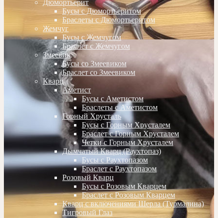
Дюмортьерит
Бусы с Дюмортьеритом
Браслеты с Дюмортьеритом
Жемчуг
Бусы с Жемчугом
Браслет с Жемчугом
Змеевик
Бусы со Змеевиком
Браслет со Змеевиком
Кварц
Аметист
Бусы с Аметистом
Браслеты с Аметистом
Горный Хрусталь
Бусы с Горным Хрусталем
Браслет с Горным Хрусталем
Четки с Горным Хрусталем
Дымчатый Кварц (Раухтопаз)
Бусы с Раухтопазом
Браслет с Раухтопазом
Розовый Кварц
Бусы с Розовым Кварцем
Браслет с Розовым Кварцем
Кварц с включениями Шерла (Турмалина)
Тигровый Глаз