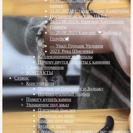
07.06.2023г. Дёржа. Доломитовый
карьер
21.07.2023г. Старая Ситня: Халцедоны
Пограничная застава НКВД
11-12.08.2023г. Карелия: Кительские
Гранаты
— 20.08.2023 Карелия: ❤Любовь и
Голуби🕊
— Урал: Геопарк Ундория
2023: Река Шмелевка
Коллекционные минералы
Почему рвутся браслеты с камнями
Словарь терминов
КОНТАКТЫ
Сервис
Консультация
Подбор по Гороскопу и Зодиаку
Индивидуальный подбор
Помогу купить камни
Украшение под заказ
Плетеный браслет
Шамбала на заказ
Браслет под заказ
Бусы на заказ
Сборка личного «предмета силы»-различные