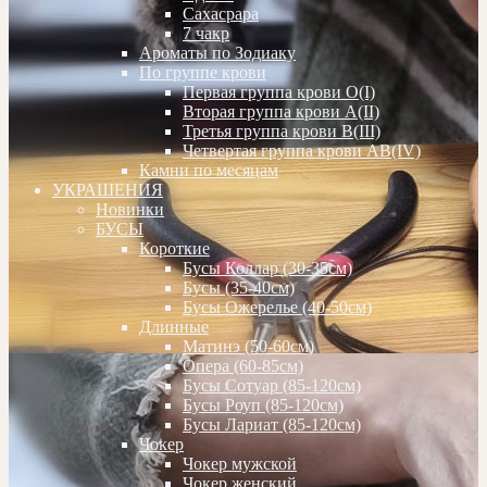
Сахасрара
7 чакр
Ароматы по Зодиаку
По группе крови
Первая группа крови О(I)
Вторая группа крови А(II)
Третья группа крови В(III)
Четвертая группа крови АВ(IV)
Камни по месяцам
УКРАШЕНИЯ
Новинки
БУСЫ
Короткие
Бусы Коллар (30-35см)
Бусы (35-40см)
Бусы Ожерелье (40-50см)
Длинные
Матинэ (50-60см)
Опера (60-85см)
Бусы Сотуар (85-120см)
Бусы Роуп (85-120см)
Бусы Лариат (85-120см)
Чокер
Чокер мужской
Чокер женский