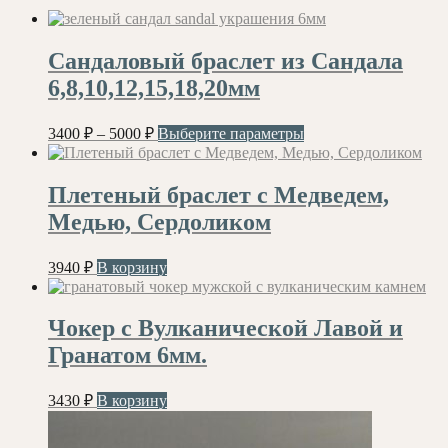
Сандаловый браслет из Сандала
6,8,10,12,15,18,20мм
Диапазон
Этот
3400
₽
–
5000
₽
Выберите параметры
цен:
товар
имеет
3400 ₽
несколько
–
Плетеный браслет с Медведем,
вариаций.
5000 ₽
Медью, Сердоликом
Опции
можно
выбрать
3940
₽
В корзину
на
странице
товара.
Чокер с Вулканической Лавой и
Гранатом 6мм.
3430
₽
В корзину