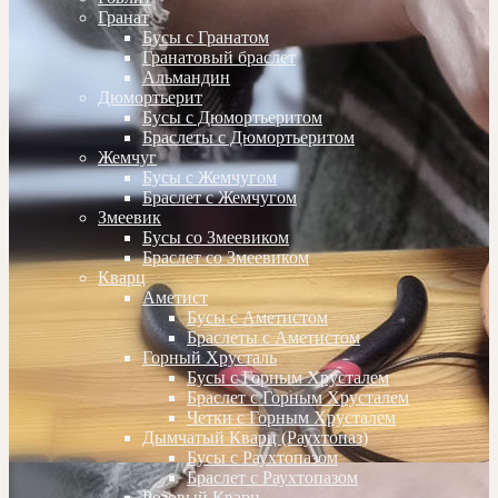
Гранат
Бусы с Гранатом
Гранатовый браслет
Альмандин
Дюмортьерит
Бусы с Дюмортьеритом
Браслеты с Дюмортьеритом
Жемчуг
Бусы с Жемчугом
Браслет с Жемчугом
Змеевик
Бусы со Змеевиком
Браслет со Змеевиком
Кварц
Аметист
Бусы с Аметистом
Браслеты с Аметистом
Горный Хрусталь
Бусы с Горным Хрусталем
Браслет с Горным Хрусталем
Четки с Горным Хрусталем
Дымчатый Кварц (Раухтопаз)
Бусы с Раухтопазом
Браслет с Раухтопазом
Розовый Кварц