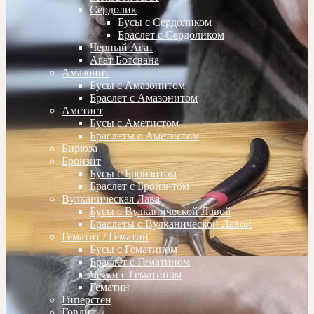
Сердолик
Бусы с Сердоликом
Браслет с Сердоликом
Черный Агат
Агат Ботсвана
Амазонит
Бусы с Амазонитом
Браслет с Амазонитом
Аметист
Бусы с Аметистом
Браслеты с Аметистом
Бирюза
Бронзит
Бусы с Бронзитом
Браслет с Бронзитом
Вулканическая Лава
Бусы с Вулканической Лавой
Браслеты с Вулканической Лавой
Гематит / Гематин
Бусы с Гематином
Браслет с Гематином
Четки с Гематином
Гематин
Гиперстен
Говлит