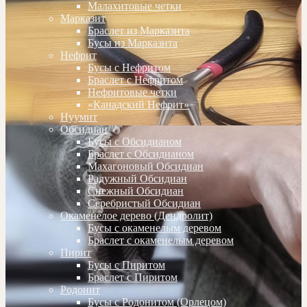
Малахитовые четки
Марказит
Браслет из Марказита
Бусы из Марказита
Нефрит
Бусы с Нефритом
Браслет с Нефритом
Нефритовые четки
«Канадский Нефрит»
Нуумит
Обсидиан
Бусы с Обсидианом
Браслет с Обсидианом
Махагоновый Обсидиан
Радужный Обсидиан
Снежный Обсидиан
Серебристый Обсидиан
Окаменелое дерево (Дендролит)
Бусы с окаменелым деревом
Браслет с окаменелым деревом
Пирит
Бусы с Пиритом
Браслет с Пиритом
Родонит
Бусы с Родонитом (Орлецом)