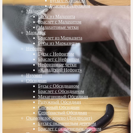
Бусы с Адуляром
Браслет с Адуляром
Малахит
Бусы из Малахита
Браслет с Малахитом
Малахитовые четки
Марказит
Браслет из Марказита
Бусы из Марказита
Нефрит
Бусы с Нефритом
Браслет с Нефритом
Нефритовые четки
«Канадский Нефрит»
Нуумит
Обсидиан
Бусы с Обсидианом
Браслет с Обсидианом
Махагоновый Обсидиан
Радужный Обсидиан
Снежный Обсидиан
Серебристый Обсидиан
Окаменелое дерево (Дендролит)
Бусы с окаменелым деревом
Браслет с окаменелым деревом