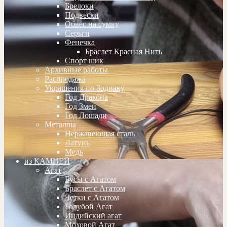
Брелоки
Подвески
Обвес на сумку
Серьги
Фенечка
Браслет Красная Нить
Спорт шик
Архивные работы
Распродажа
Украшения по Зодиаку
Год Дракона
Год Змеи
Год Лошади
Металлы
Нержавеющая сталь
Латунь
Медь
из КАМНЕЙ
Агат
Бусы с Агатом
Браслет с Агатом
Четки с Агатом
Голубой Агат
Индийский агат
Моховой Агат