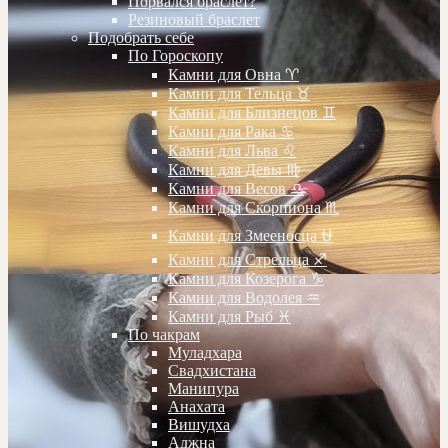
Порвался браслет?
Резиновый браслет
Подобрать себе
По Гороскопу
Камни для Овна ♈️
Камни для Тельца ♉️
Камни для Близнецов ♊️
Камни для Рака ♋️
Камни для Льва ♌️
Камни для Девы ♍️
Камни для Весов ♎️
Камни для Скорпиона ♏️
Камни для Змееносца ⛎
Камни для Стрельца ♐️
Камни для Козерога ♑️
Камни для Водолея ♒️
Камни для Рыб ♓️
По чакрам
Муладхара
Свадхистана
Манипура
Анахата
Вишудха
Аджна