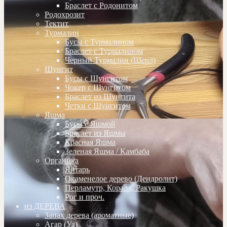
Браслет с Родонитом
Родохрозит
Тектит
Турмалин
Бусы с Турмалином
Браслет с Турмалином
Черный Турмалин (Шерл)
Шунгит
Бусы с Шунгитом
Чокер с Шунгитом
Браслет из Шунгита
Четки с Шунгитом
Яшма
Бусы с Яшмой
Браслет из Яшмы
Красная Яшма
Зеленая Яшма / Камбаба
Органика
Янтарь
Окаменелое дерево (Дендролит)
Перламутр, Коралл, Ракушка
Рог и проч.
из ДЕРЕВА
Запах дерева (ароматные)
Агар (Уд)