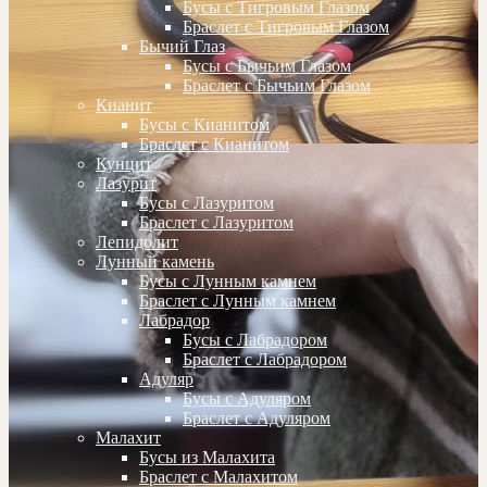
Бусы с Тигровым Глазом
Браслет с Тигровым Глазом
Бычий Глаз
Бусы с Бычьим Глазом
Браслет с Бычьим Глазом
Кианит
Бусы с Кианитом
Браслет с Кианитом
Кунцит
Лазурит
Бусы с Лазуритом
Браслет с Лазуритом
Лепидолит
Лунный камень
Бусы с Лунным камнем
Браслет с Лунным камнем
Лабрадор
Бусы с Лабрадором
Браслет с Лабрадором
Адуляр
Бусы с Адуляром
Браслет с Адуляром
Малахит
Бусы из Малахита
Браслет с Малахитом