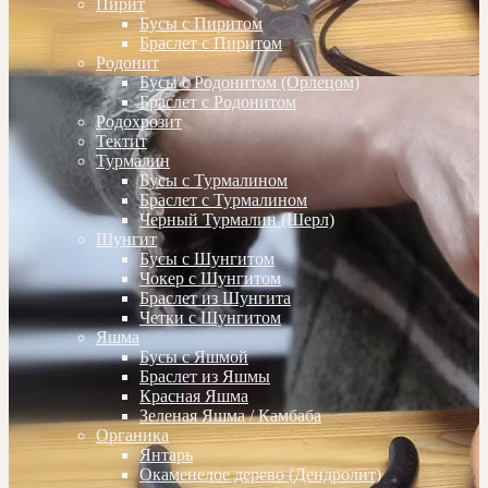
Пирит
Бусы с Пиритом
Браслет с Пиритом
Родонит
Бусы с Родонитом (Орлецом)
Браслет с Родонитом
Родохрозит
Тектит
Турмалин
Бусы с Турмалином
Браслет с Турмалином
Черный Турмалин (Шерл)
Шунгит
Бусы с Шунгитом
Чокер с Шунгитом
Браслет из Шунгита
Четки с Шунгитом
Яшма
Бусы с Яшмой
Браслет из Яшмы
Красная Яшма
Зеленая Яшма / Камбаба
Органика
Янтарь
Окаменелое дерево (Дендролит)