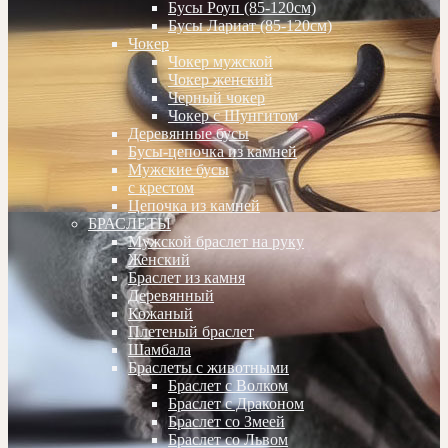
Бусы Роуп (85-120см)
Бусы Лариат (85-120см)
Чокер
Чокер мужской
Чокер женский
Черный чокер
Чокер с Шунгитом
Деревянные бусы
Бусы-цепочка из камней
Мужские бусы
с крестом
Цепочка из камней
БРАСЛЕТЫ
Мужской браслет на руку
Женский
Браслет из камня
Деревянный
Кожаный
Плетеный браслет
Шамбала
Браслеты с животными
Браслет с Волком
Браслет с Драконом
Браслет со Змеей
Браслет со Львом