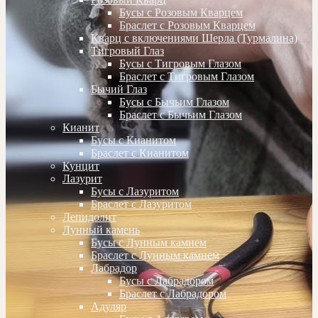
Бусы с Розовым Кварцем
Браслет с Розовым Кварцем
Кварц с включениями Шерла (Турмалина)
Тигровый Глаз
Бусы с Тигровым Глазом
Браслет с Тигровым Глазом
Бычий Глаз
Бусы с Бычьим Глазом
Браслет с Бычьим Глазом
Кианит
Бусы с Кианитом
Браслет с Кианитом
Кунцит
Лазурит
Бусы с Лазуритом
Браслет с Лазуритом
Лепидолит
Лунный камень
Бусы с Лунным камнем
Браслет с Лунным камнем
Лабрадор
Бусы с Лабрадором
Браслет с Лабрадором
Адуляр