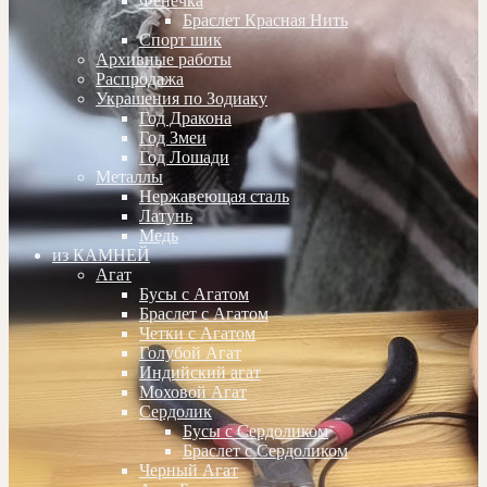
Фенечка
Браслет Красная Нить
Спорт шик
Архивные работы
Распродажа
Украшения по Зодиаку
Год Дракона
Год Змеи
Год Лошади
Металлы
Нержавеющая сталь
Латунь
Медь
из КАМНЕЙ
Агат
Бусы с Агатом
Браслет с Агатом
Четки с Агатом
Голубой Агат
Индийский агат
Моховой Агат
Сердолик
Бусы с Сердоликом
Браслет с Сердоликом
Черный Агат