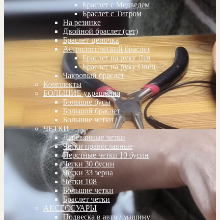
Браслет с Медведем
Браслет с Тигром
На резинке
Двойной браслет (сет)
Браслет-цепочка
Астрологический браслет
Браслет на руку Лев
Браслет на руку Овен
Чакровый браслет
Комплекты
БОЛЬШИЕ украшения
Большие бусы
Большой браслет
Большие четки
ЧЕТКИ
Деревянные четки
Четки православные
Перстные четки 10 бусин
Четки 30 бусин
Четки 33 зерна
Четки 108
Большие четки
Браслет четки
АКСЕССУАРЫ
Подвеска в авто / машину