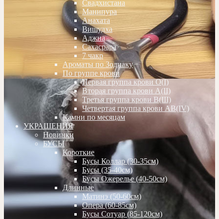
Свадхистана
Манипура
Анахата
Вишудха
Аджна
Сахасрара
7 чакр
Ароматы по Зодиаку
По группе крови
Первая группа крови О(I)
Вторая группа крови А(II)
Третья группа крови В(III)
Четвертая группа крови АВ(IV)
Камни по месяцам
УКРАШЕНИЯ
Новинки
БУСЫ
Короткие
Бусы Коллар (30-35см)
Бусы (35-40см)
Бусы Ожерелье (40-50см)
Длинные
Матинэ (50-60см)
Опера (60-85см)
Бусы Сотуар (85-120см)