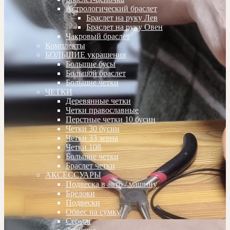
Астрологический браслет
Браслет на руку Лев
Браслет на руку Овен
Чакровый браслет
Комплекты
БОЛЬШИЕ украшения
Большие бусы
Большой браслет
Большие четки
ЧЕТКИ
Деревянные четки
Четки православные
Перстные четки 10 бусин
Четки 30 бусин
Четки 33 зерна
Четки 108
Большие четки
Браслет четки
АКСЕССУАРЫ
Подвеска в авто / машину
Брелоки
Подвески
Обвес на сумку
Серьги