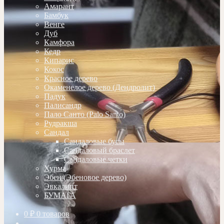
Амарант
Бамбук
Венге
Дуб
Камфора
Кедр
Кипарис
Кокос
Красное дерево
Окаменелое дерево (Дендролит)
Падук
Палисандр
Пало Санто (Palo Santo)
Рудракша
Сандал
Сандаловые бусы
Сандаловый браслет
Сандаловые четки
Хурма
Эбен (Эбеновое дерево)
Эвкалипт
БУМАГА
0
₽
0 товаров