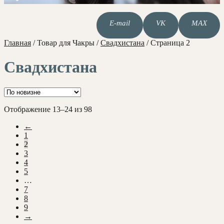
E-mail
VK
MAX
Главная
/
Товар для Чакры
/
Свадхистана
/
Страница 2
Свадхистана
Сортировка:
Отображение 13–24 из 98
самые
←
недавние
1
2
3
4
5
…
7
8
9
→