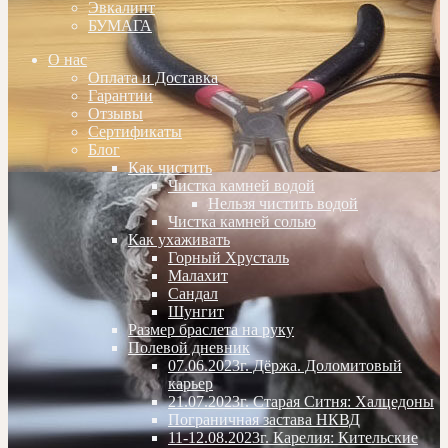
Эвкалипт
БУМАГА
О нас
Оплата и Доставка
Гарантии
Отзывы
Сертификаты
Блог
Как чистить
Чистка камней водой
Нельзя чистить водой
Чистка камней солью
Как ухаживать
Горный Хрусталь
Малахит
Сандал
Шунгит
Размер браслета на руку
Полевой дневник
07.06.2023г. Дёржа. Доломитовый
карьер
21.07.2023г. Старая Ситня: Халцедоны
Пограничная застава НКВД
11-12.08.2023г. Карелия: Кительские