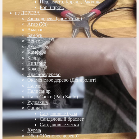
Перламутр, Коралл, Ракушка
Рог и проч.
из ДЕРЕВА
Запах дерева (ароматные)
Агар (Уд)
Амарант
Бамбук
Венге
Дуб
Камфора
Кедр
Кипарис
Кокос
Красное дерево
Окаменелое дерево (Дендролит)
Падук
Палисандр
Пало Санто (Palo Santo)
Рудракша
Сандал
Сандаловые бусы
Сандаловый браслет
Сандаловые четки
Хурма
Эбен (Эбеновое дерево)