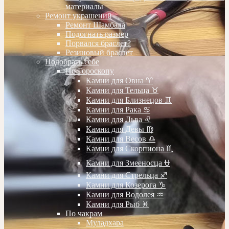
материалы
Ремонт украшений
Ремонт Шамбала
Подогнать размер
Порвался браслет?
Резиновый браслет
Подобрать себе
По Гороскопу
Камни для Овна ♈️
Камни для Тельца ♉️
Камни для Близнецов ♊️
Камни для Рака ♋️
Камни для Льва ♌️
Камни для Девы ♍️
Камни для Весов ♎️
Камни для Скорпиона ♏️
Камни для Змееносца ⛎
Камни для Стрельца ♐️
Камни для Козерога ♑️
Камни для Водолея ♒️
Камни для Рыб ♓️
По чакрам
Муладхара