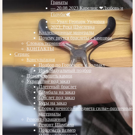
Гранаты
— 20.08.2023 Карелия: ❤Любовь и
Голуби🕊
— Урал: Геопарк Ундория
2023: Река Шмелевка
Коллекционные минералы
Почему рвутся браслеты с камнями
Словарь терминов
КОНТАКТЫ
Сервис
Консультация
Подбор по Гороскопу и Зодиаку
Индивидуальный подбор
Помогу купить камни
Украшение под заказ
Плетеный браслет
Шамбала на заказ
Браслет под заказ
Бусы на заказ
Сборка личного «предмета силы»-различные
материалы
Ремонт украшений
Ремонт Шамбала
Подогнать размер