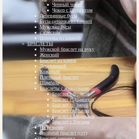
Черный чокер
Чокер с Шунгитом
Деревянные бусы
Бусы-цепочка из камней
Мужские бусы
с крестом
Цепочка из камней
БРАСЛЕТЫ
Мужской браслет на руку
Женский
Браслет из камня
Деревянный
Кожаный
Плетеный браслет
Шамбала
Браслеты с животными
Браслет с Волком
Браслет с Драконом
Браслет со Змеей
Браслет со Львом
Браслет с Медведем
Браслет с Тигром
На резинке
Двойной браслет (сет)
Браслет-цепочка