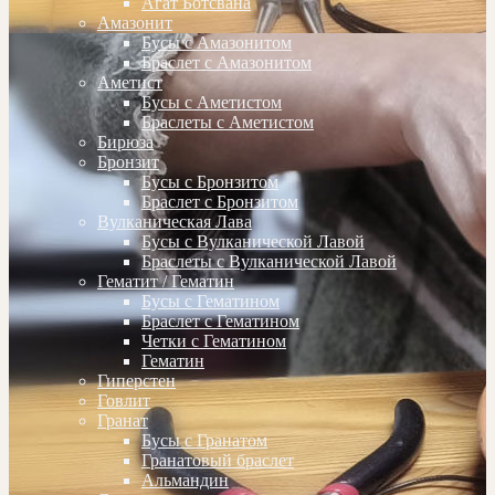
Агат Ботсвана
Амазонит
Бусы с Амазонитом
Браслет с Амазонитом
Аметист
Бусы с Аметистом
Браслеты с Аметистом
Бирюза
Бронзит
Бусы с Бронзитом
Браслет с Бронзитом
Вулканическая Лава
Бусы с Вулканической Лавой
Браслеты с Вулканической Лавой
Гематит / Гематин
Бусы с Гематином
Браслет с Гематином
Четки с Гематином
Гематин
Гиперстен
Говлит
Гранат
Бусы с Гранатом
Гранатовый браслет
Альмандин