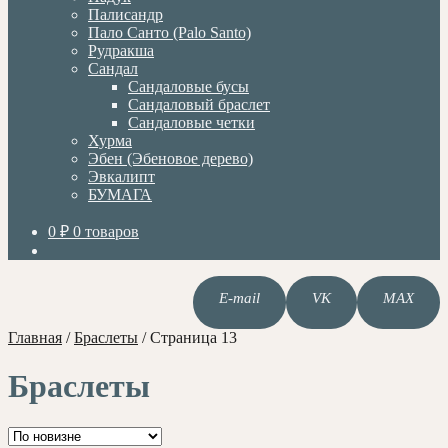
Палисандр
Пало Санто (Palo Santo)
Рудракша
Сандал
Сандаловые бусы
Сандаловый браслет
Сандаловые четки
Хурма
Эбен (Эбеновое дерево)
Эвкалипт
БУМАГА
0
₽
0 товаров
E-mail
VK
MAX
Главная
/
Браслеты
/
Страница 13
Браслеты