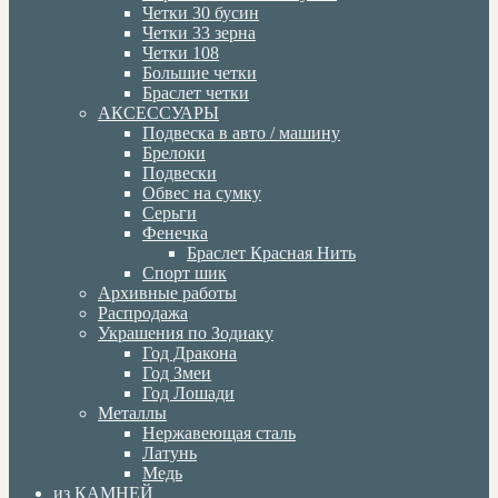
Четки 30 бусин
Четки 33 зерна
Четки 108
Большие четки
Браслет четки
АКСЕССУАРЫ
Подвеска в авто / машину
Брелоки
Подвески
Обвес на сумку
Серьги
Фенечка
Браслет Красная Нить
Спорт шик
Архивные работы
Распродажа
Украшения по Зодиаку
Год Дракона
Год Змеи
Год Лошади
Металлы
Нержавеющая сталь
Латунь
Медь
из КАМНЕЙ