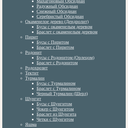
Махагоновый Обсидиан
Радужный Обсидиан
Снежный Обсидиан
Серебристый Обсидиан
Окаменелое дерево (Дендролит)
Бусы с окаменелым деревом
Браслет с окаменелым деревом
Пирит
Бусы с Пиритом
Браслет с Пиритом
Родонит
Бусы с Родонитом (Орлецом)
Браслет с Родонитом
Родохрозит
Тектит
Турмалин
Бусы с Турмалином
Браслет с Турмалином
Черный Турмалин (Шерл)
Шунгит
Бусы с Шунгитом
Чокер с Шунгитом
Браслет из Шунгита
Четки с Шунгитом
Яшма