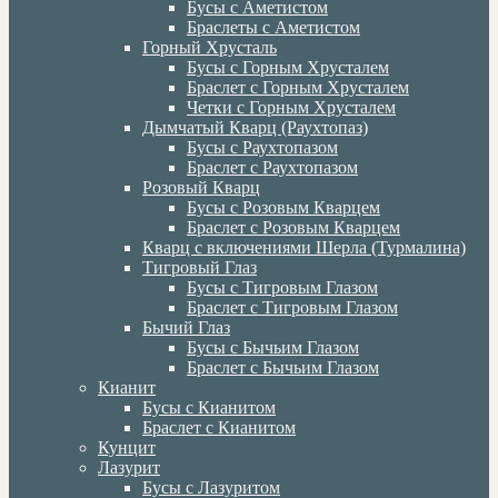
Бусы с Аметистом
Браслеты с Аметистом
Горный Хрусталь
Бусы с Горным Хрусталем
Браслет с Горным Хрусталем
Четки с Горным Хрусталем
Дымчатый Кварц (Раухтопаз)
Бусы с Раухтопазом
Браслет с Раухтопазом
Розовый Кварц
Бусы с Розовым Кварцем
Браслет с Розовым Кварцем
Кварц с включениями Шерла (Турмалина)
Тигровый Глаз
Бусы с Тигровым Глазом
Браслет с Тигровым Глазом
Бычий Глаз
Бусы с Бычьим Глазом
Браслет с Бычьим Глазом
Кианит
Бусы с Кианитом
Браслет с Кианитом
Кунцит
Лазурит
Бусы с Лазуритом