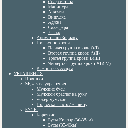
Свадхистана
Манипура
Анахата
Вишудха
Аджна
Сахасрара
7 чакр
Ароматы по Зодиаку
По группе крови
Первая группа крови О(I)
Вторая группа крови А(II)
Третья группа крови В(III)
Четвертая группа крови АВ(IV)
Камни по месяцам
УКРАШЕНИЯ
Новинки
Мужские украшения
Мужские бусы
Мужской браслет на руку
Чокер мужской
Подвеска в авто / машину
БУСЫ
Короткие
Бусы Коллар (30-35см)
Бусы (35-40см)