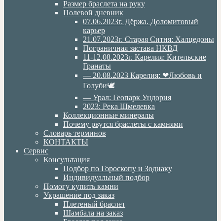
Размер браслета на руку
Полевой дневник
07.06.2023г. Дёржа. Доломитовый
карьер
21.07.2023г. Старая Ситня: Халцедоны
Пограничная застава НКВД
11-12.08.2023г. Карелия: Кительские
Гранаты
— 20.08.2023 Карелия: ❤Любовь и
Голуби🕊
— Урал: Геопарк Ундория
2023: Река Шмелевка
Коллекционные минералы
Почему рвутся браслеты с камнями
Словарь терминов
КОНТАКТЫ
Сервис
Консультация
Подбор по Гороскопу и Зодиаку
Индивидуальный подбор
Помогу купить камни
Украшение под заказ
Плетеный браслет
Шамбала на заказ