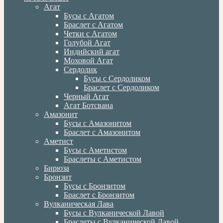
Агат
Бусы с Агатом
Браслет с Агатом
Четки с Агатом
Голубой Агат
Индийский агат
Моховой Агат
Сердолик
Бусы с Сердоликом
Браслет с Сердоликом
Черный Агат
Агат Ботсвана
Амазонит
Бусы с Амазонитом
Браслет с Амазонитом
Аметист
Бусы с Аметистом
Браслеты с Аметистом
Бирюза
Бронзит
Бусы с Бронзитом
Браслет с Бронзитом
Вулканическая Лава
Бусы с Вулканической Лавой
Браслеты с Вулканической Лавой