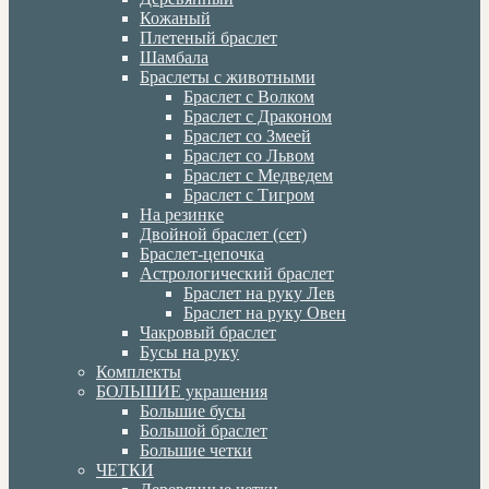
Кожаный
Плетеный браслет
Шамбала
Браслеты с животными
Браслет с Волком
Браслет с Драконом
Браслет со Змеей
Браслет со Львом
Браслет с Медведем
Браслет с Тигром
На резинке
Двойной браслет (сет)
Браслет-цепочка
Астрологический браслет
Браслет на руку Лев
Браслет на руку Овен
Чакровый браслет
Бусы на руку
Комплекты
БОЛЬШИЕ украшения
Большие бусы
Большой браслет
Большие четки
ЧЕТКИ