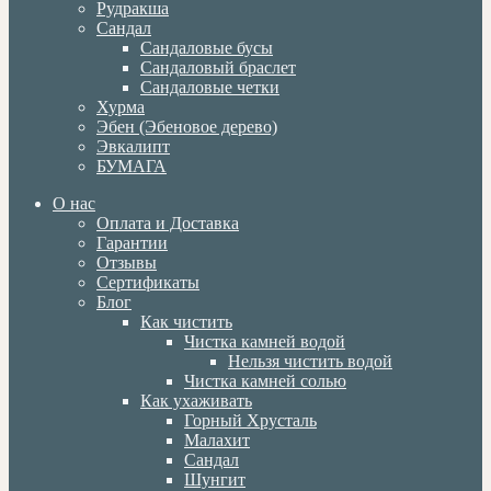
Рудракша
Сандал
Сандаловые бусы
Сандаловый браслет
Сандаловые четки
Хурма
Эбен (Эбеновое дерево)
Эвкалипт
БУМАГА
О нас
Оплата и Доставка
Гарантии
Отзывы
Сертификаты
Блог
Как чистить
Чистка камней водой
Нельзя чистить водой
Чистка камней солью
Как ухаживать
Горный Хрусталь
Малахит
Сандал
Шунгит