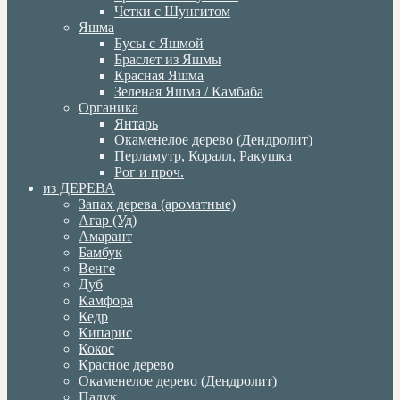
Четки с Шунгитом
Яшма
Бусы с Яшмой
Браслет из Яшмы
Красная Яшма
Зеленая Яшма / Камбаба
Органика
Янтарь
Окаменелое дерево (Дендролит)
Перламутр, Коралл, Ракушка
Рог и проч.
из ДЕРЕВА
Запах дерева (ароматные)
Агар (Уд)
Амарант
Бамбук
Венге
Дуб
Камфора
Кедр
Кипарис
Кокос
Красное дерево
Окаменелое дерево (Дендролит)
Падук