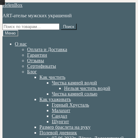
Перейти
Перейти
HelenBox
к
к
ART-ателье мужских украшений
навигации
содержимому
Искать:
Поиск
Меню
О нас
Оплата и Доставка
Гарантии
Отзывы
Сертификаты
Блог
Как чистить
Чистка камней водой
Нельзя чистить водой
Чистка камней солью
Как ухаживать
Горный Хрусталь
Малахит
Сандал
Шунгит
Размер браслета на руку
Полевой дневник