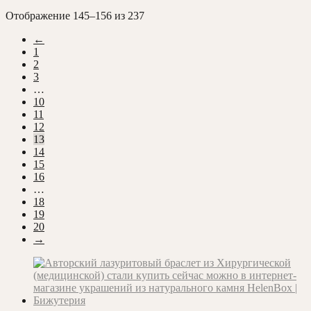
Сортировка:
Отображение 145–156 из 237
самые
←
недавние
1
2
3
…
10
11
12
13
14
15
16
…
18
19
20
→