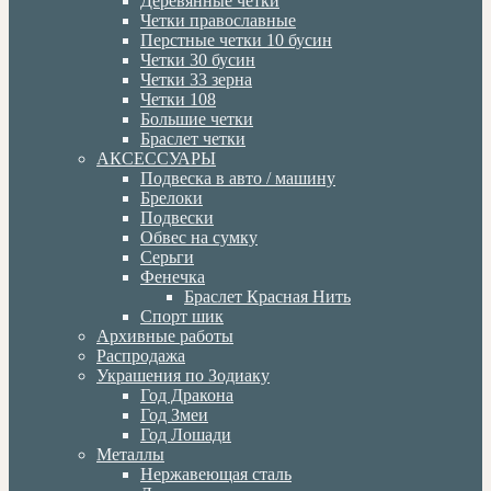
Деревянные четки
Четки православные
Перстные четки 10 бусин
Четки 30 бусин
Четки 33 зерна
Четки 108
Большие четки
Браслет четки
АКСЕССУАРЫ
Подвеска в авто / машину
Брелоки
Подвески
Обвес на сумку
Серьги
Фенечка
Браслет Красная Нить
Спорт шик
Архивные работы
Распродажа
Украшения по Зодиаку
Год Дракона
Год Змеи
Год Лошади
Металлы
Нержавеющая сталь