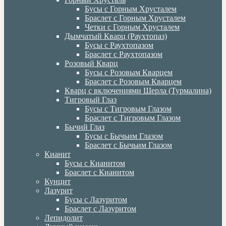
Бусы с Горным Хрусталем
Браслет с Горным Хрусталем
Четки с Горным Хрусталем
Дымчатый Кварц (Раухтопаз)
Бусы с Раухтопазом
Браслет с Раухтопазом
Розовый Кварц
Бусы с Розовым Кварцем
Браслет с Розовым Кварцем
Кварц с включениями Шерла (Турмалина)
Тигровый Глаз
Бусы с Тигровым Глазом
Браслет с Тигровым Глазом
Бычий Глаз
Бусы с Бычьим Глазом
Браслет с Бычьим Глазом
Кианит
Бусы с Кианитом
Браслет с Кианитом
Кунцит
Лазурит
Бусы с Лазуритом
Браслет с Лазуритом
Лепидолит