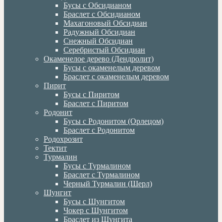
Бусы с Обсидианом
Браслет с Обсидианом
Махагоновый Обсидиан
Радужный Обсидиан
Снежный Обсидиан
Серебристый Обсидиан
Окаменелое дерево (Дендролит)
Бусы с окаменелым деревом
Браслет с окаменелым деревом
Пирит
Бусы с Пиритом
Браслет с Пиритом
Родонит
Бусы с Родонитом (Орлецом)
Браслет с Родонитом
Родохрозит
Тектит
Турмалин
Бусы с Турмалином
Браслет с Турмалином
Черный Турмалин (Шерл)
Шунгит
Бусы с Шунгитом
Чокер с Шунгитом
Браслет из Шунгита