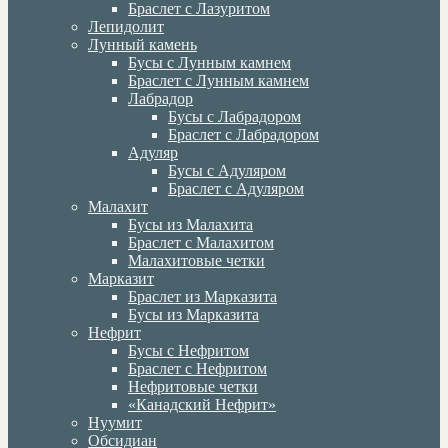
Браслет с Лазуритом
Лепидолит
Лунный камень
Бусы с Лунным камнем
Браслет с Лунным камнем
Лабрадор
Бусы с Лабрадором
Браслет с Лабрадором
Адуляр
Бусы с Адуляром
Браслет с Адуляром
Малахит
Бусы из Малахита
Браслет с Малахитом
Малахитовые четки
Марказит
Браслет из Марказита
Бусы из Марказита
Нефрит
Бусы с Нефритом
Браслет с Нефритом
Нефритовые четки
«Канадский Нефрит»
Нуумит
Обсидиан