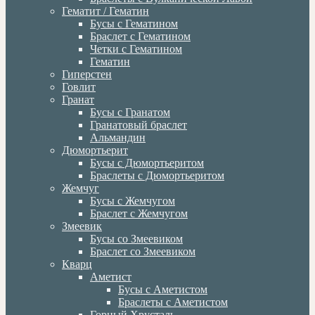
Гематит / Гематин
Бусы с Гематином
Браслет с Гематином
Четки с Гематином
Гематин
Гиперстен
Говлит
Гранат
Бусы с Гранатом
Гранатовый браслет
Альмандин
Дюмортьерит
Бусы с Дюмортьеритом
Браслеты с Дюмортьеритом
Жемчуг
Бусы с Жемчугом
Браслет с Жемчугом
Змеевик
Бусы со Змеевиком
Браслет со Змеевиком
Кварц
Аметист
Бусы с Аметистом
Браслеты с Аметистом
Горный Хрусталь