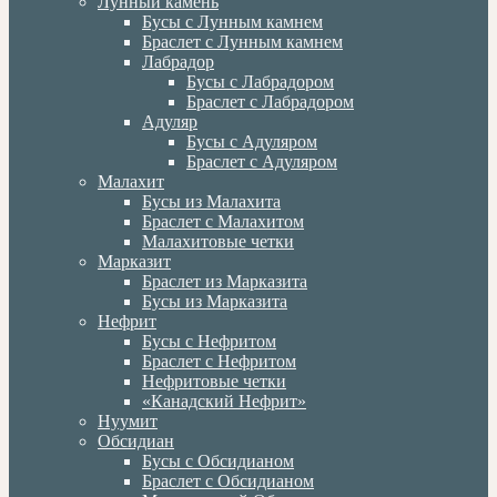
Лунный камень
Бусы с Лунным камнем
Браслет с Лунным камнем
Лабрадор
Бусы с Лабрадором
Браслет с Лабрадором
Адуляр
Бусы с Адуляром
Браслет с Адуляром
Малахит
Бусы из Малахита
Браслет с Малахитом
Малахитовые четки
Марказит
Браслет из Марказита
Бусы из Марказита
Нефрит
Бусы с Нефритом
Браслет с Нефритом
Нефритовые четки
«Канадский Нефрит»
Нуумит
Обсидиан
Бусы с Обсидианом
Браслет с Обсидианом