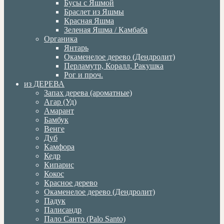
Бусы с Яшмой
Браслет из Яшмы
Красная Яшма
Зеленая Яшма / Камбаба
Органика
Янтарь
Окаменелое дерево (Дендролит)
Перламутр, Коралл, Ракушка
Рог и проч.
из ДЕРЕВА
Запах дерева (ароматные)
Агар (Уд)
Амарант
Бамбук
Венге
Дуб
Камфора
Кедр
Кипарис
Кокос
Красное дерево
Окаменелое дерево (Дендролит)
Падук
Палисандр
Пало Санто (Palo Santo)