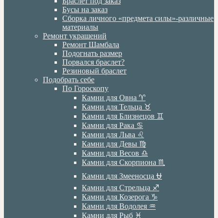
Браслет под заказ
Бусы на заказ
Сборка личного «предмета силы»-различные
материалы
Ремонт украшений
Ремонт Шамбала
Подогнать размер
Порвался браслет?
Резиновый браслет
Подобрать себе
По Гороскопу
Камни для Овна ♈️
Камни для Тельца ♉️
Камни для Близнецов ♊️
Камни для Рака ♋️
Камни для Льва ♌️
Камни для Девы ♍️
Камни для Весов ♎️
Камни для Скорпиона ♏️
Камни для Змееносца ⛎
Камни для Стрельца ♐️
Камни для Козерога ♑️
Камни для Водолея ♒️
Камни для Рыб ♓️