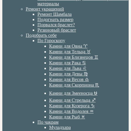
материалы
Ремонт украшений
Ремонт Шамбала
Подогнать размер
Порвался браслет?
Резиновый браслет
Подобрать себе
По Гороскопу
Камни для Овна ♈️
Камни для Тельца ♉️
Камни для Близнецов ♊️
Камни для Рака ♋️
Камни для Льва ♌️
Камни для Девы ♍️
Камни для Весов ♎️
Камни для Скорпиона ♏️
Камни для Змееносца ⛎
Камни для Стрельца ♐️
Камни для Козерога ♑️
Камни для Водолея ♒️
Камни для Рыб ♓️
По чакрам
Муладхара