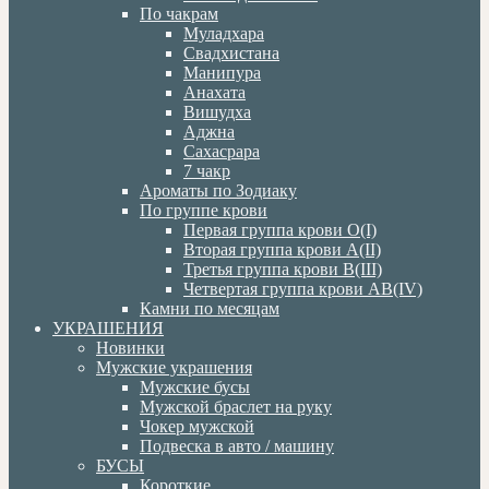
По чакрам
Муладхара
Свадхистана
Манипура
Анахата
Вишудха
Аджна
Сахасрара
7 чакр
Ароматы по Зодиаку
По группе крови
Первая группа крови О(I)
Вторая группа крови А(II)
Третья группа крови В(III)
Четвертая группа крови АВ(IV)
Камни по месяцам
УКРАШЕНИЯ
Новинки
Мужские украшения
Мужские бусы
Мужской браслет на руку
Чокер мужской
Подвеска в авто / машину
БУСЫ
Короткие