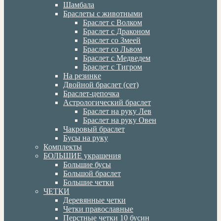
Шамбала
Браслеты с животными
Браслет с Волком
Браслет с Драконом
Браслет со Змеей
Браслет со Львом
Браслет с Медведем
Браслет с Тигром
На резинке
Двойной браслет (сет)
Браслет-цепочка
Астрологический браслет
Браслет на руку Лев
Браслет на руку Овен
Чакровый браслет
Бусы на руку
Комплекты
БОЛЬШИЕ украшения
Большие бусы
Большой браслет
Большие четки
ЧЕТКИ
Деревянные четки
Четки православные
Перстные четки 10 бусин