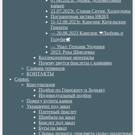
07.06.2023г. Дёржа. Доломитовый
карьер
21.07.2023г. Старая Ситня: Халцедоны
Пограничная застава НКВД
11-12.08.2023г. Карелия: Кительские
Гранаты
— 20.08.2023 Карелия: ❤Любовь и
Голуби🕊
— Урал: Геопарк Ундория
2023: Река Шмелевка
Коллекционные минералы
Почему рвутся браслеты с камнями
Словарь терминов
КОНТАКТЫ
Сервис
Консультация
Подбор по Гороскопу и Зодиаку
Индивидуальный подбор
Помогу купить камни
Украшение под заказ
Плетеный браслет
Шамбала на заказ
Браслет под заказ
Бусы на заказ
Сборка личного «предмета силы»-различные