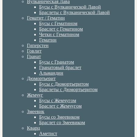
Вулканическая Лава
Бусы с Вулканической Лавой
Браслеты с Вулканической Лавой
Гематит / Гематин
Бусы с Гематином
Браслет с Гематином
Четки с Гематином
Гематин
Гиперстен
Говлит
Гранат
Бусы с Гранатом
Гранатовый браслет
Альмандин
Дюмортьерит
Бусы с Дюмортьеритом
Браслеты с Дюмортьеритом
Жемчуг
Бусы с Жемчугом
Браслет с Жемчугом
Змеевик
Бусы со Змеевиком
Браслет со Змеевиком
Кварц
Аметист