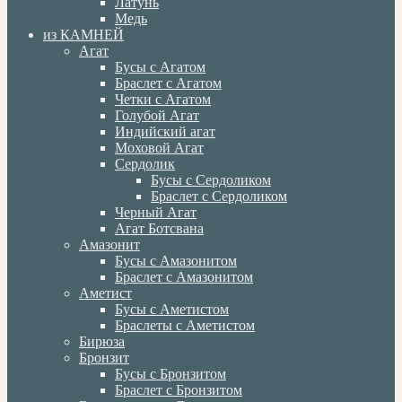
Латунь
Медь
из КАМНЕЙ
Агат
Бусы с Агатом
Браслет с Агатом
Четки с Агатом
Голубой Агат
Индийский агат
Моховой Агат
Сердолик
Бусы с Сердоликом
Браслет с Сердоликом
Черный Агат
Агат Ботсвана
Амазонит
Бусы с Амазонитом
Браслет с Амазонитом
Аметист
Бусы с Аметистом
Браслеты с Аметистом
Бирюза
Бронзит
Бусы с Бронзитом
Браслет с Бронзитом